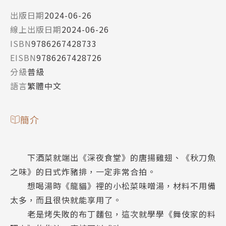
出版日期
2024-06-26
線上出版日期
2024-06-26
ISBN
9786267428733
EISBN
9786267428726
分級
普級
語言
繁體中文
簡介
下酒菜就端出《深夜食堂》的唐揚雞翅、《秋刀魚
之味》的日式炸豬排，一定非常合拍。
想喝湯時《龍貓》裡的小松菜味噌湯，材料不用備
太多，而且很快就能享用了。
老是烤失敗的布丁麵包，這次就學學《舞伎家的料