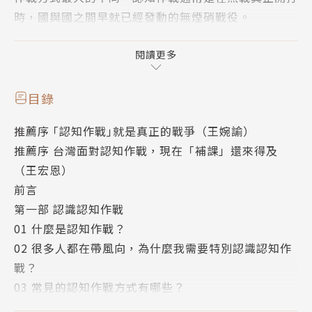
時，國與國之間早就已經發動的無煙硝戰役。
這種無煙硝戰役是「運用心理戰和戰略欺騙等手段，動
搖軍心、民心和政府信念」，以及「利用爭議訊息，破
閱讀更多
壞社會既有網絡、並加深原本之對立」。當被攻擊的一
方出現認知錯亂時，輿論開始出現兩極化，立場迥異的
目錄
雙方陣營，對彼此充斥著不滿情緒並且隨著受到攻擊的
推薦序 ｢認知作戰｣就是真正的戰爭（王婉諭）
時間而不斷家劇，降低理性對話的可能性，進而達到攻
推薦序 台灣面對認知作戰，現在「補課」還來得及
擊方「破壞穩定」主要目的。
（王宏恩）
值得注意的是，訊息本身的真偽，並非認知作戰的重
前言
點，重點是一旦風向被成功帶起來之後，人們不再能夠
第一部 認識認知作戰
理性思考與對話討論，進而造成社會的分裂、對重大公
01 什麼是認知作戰？
共議題的冷漠。當實體戰爭發生時，攻擊方可以大幅降
02 很多人都在帶風向，為什麼我需要特別認識認知作
低熱戰所需耗費的成本，甚至有可能不需要耗費一兵一
戰？
卒一毛錢，很快地就可以讓對方自動舉白旗投降。
03 常見的認知作戰方式有哪些？
台灣民主實驗室專門研究資訊操作的機制，並觀察監控
04 什麼是協同性造假行為？
技術和數位威權擴張所帶來的民主威脅，創辦人及常務