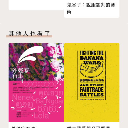
鬼谷子：說服談判的藝
嗎？
專注於理解並追蹤線上資訊操作的機制，並觀察監控技
術
16 中國政府如何透過境外粉專來進行認知作戰？
術和數位威權擴張所帶來的民主威脅。透過研究專案與
17 在中國對台灣的認知作戰裡，常見的攻擊對象有哪
國內外專家合作，分析不實訊息的傳播模式、敘事修
些？
辭，以及如何影響媒體、政治及社會大眾。
其他人也看了
18 各政黨不是都有「網軍」或「側翼」嗎？側翼網軍
沈伯洋
在做的事情，跟中國認知作戰有什麼不一樣？
立法委員、資訊戰研究者、國立臺北大學犯罪學研究所
19 許多國家像是俄羅斯、北韓、伊朗，也都有在進行
副教授、台灣民主實驗室常務理事。畢業於台灣大學法
認知作戰，中國有什麼不一樣嗎？
律系，留美獲得美國賓州大學碩士與美國加州大學犯罪
20 怎麼檢查自己是否已經成為中國發動的認知作戰的
與法律社會學博士，學術領域關注刑法、法律社會學、
受害者？
刑事政策及白領犯罪，近年主力研究資訊戰與假新聞。
21 我明明生活在台灣，為什麼會受到來自中國的認知
作戰影響？難道執政黨不會更容易洗腦台灣人民嗎？
22 中國滲透很危險，難道美國或其他國家的「滲透」
就不危險嗎？
23 未來，中國可能會用哪些方式繼續對台進行認知作
戰？