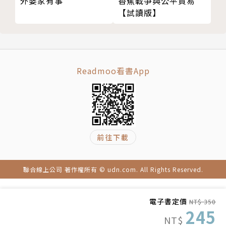
外婆家有事
香蕉戰爭與公平貿易
第三部 認知作戰手法解析
【試讀版】
24 認知作戰如何在社群平台發生？演算法如何加劇問
題？
25 關西機場事件中，中國如何帶風向？
26 COVID-19爆發初期，中國如何透過認知作戰製造
Readmoo看書App
恐慌？
27 COVID-19疫情在台灣爆發後，中國如何藉由認知
作戰干擾台灣政府防疫？
28 護國神山台積電真的會被美國掏空嗎？
29 美國眾議院議長裴洛西來台前後，有哪些認知作戰
前往下載
痕跡？
30 在台灣蛋荒下的資訊操弄？
聯合線上公司 著作權所有 © udn.com. All Rights Reserved.
31 中國認知作戰真的會對台灣選舉產生影響嗎？
32 中國如何在Facebook上進行認知作戰？我該如何
電子書定價
NT$ 350
判斷哪些被「炎上」的話題不是炒作出來的？
245
NT$
33 Instagram上也會有中國對台灣進行認知作戰的案