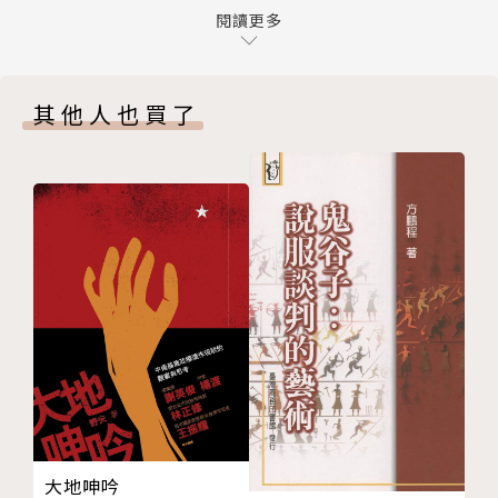
05 認知作戰為什麼會成功？哪些人容易受到影響？
閱讀更多
理事沈伯洋與台灣民主實驗室的同仁們這次以最簡易明
06 認知作戰可能會對我的生活帶來哪些危害？
瞭的筆法、清楚問答的方式，快速幫讀者爬梳資訊操弄
07 我在網路上分享或討論我覺得很重要的訊息，希望
的相關議題。特別是在台灣身為全球被資訊攻擊最嚴重
其他人也買了
可以讓更多人認同和我一樣的論點，這樣也算加入認知
的國家，除了因為透過各種錯假資訊維生的資訊農場的
作戰嗎？
資訊混淆，還要遭受敵對勢力有目的的資訊操弄。也因
08 我只是普通人，我怎麼會是中國蒐集個資、進行認
為台灣的政黨競爭與對立下，混淆了政治攻防下的輿論
知作戰的目標？
競爭與境外敵對勢力的資訊操弄。
第二部 打台灣不如騙台灣
本書可以讓你有對資訊操弄與認知作戰的基礎認知，就
09 為什麼中國要對台灣發起認知作戰？目的是什麼？
像是讓你的意識有了疫苗，才有抗體資訊洪流社會裡的
10 中國的灰色地帶作戰是什麼？與認知作戰的關聯是
種種不清不楚的認知操作，理解才會是最好防禦。
什麼？
11 中國認知作戰對台威脅有多大？最壞情況是什麼？
作者簡介
12 中國早年如何對台灣進行認知作戰？
台灣民主實驗室（Doublethink Lab）
13 中國近期常見對台灣的認知作戰手法有哪些？
創立於2019年，是在台灣正式立案的非營利組織，目
14 在台灣選舉期間，中國如何進行認知作戰？
標是透過研究、開發以及國際串聯等行動，探索新的方
大地呻吟
15 在台灣沒有選舉的時候，中國也會發動認知作戰
法，回應當前的民主挑戰。台灣民主實驗室目前的工作