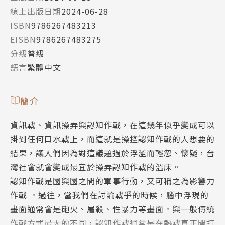
線上出版日期
2024-06-28
ISBN
9786267483213
EISBN
9786267483275
分級
普級
語言
繁體中文
簡介
資訊戰、資訊操弄與認知作戰，在這幾年似乎變成可以
掛到任何口水戰上，而這就是操控認知作戰的人想要的
結果，讓人們因為對這議題過於浮濫而輕忽、懷疑，台
灣社會就會變成最宜於操弄認知作戰的溫床。
認知作戰是國與國之間的軍事行動，又可稱之為影響力
作戰 。過往，當我們在討論戰爭的時候，腦中浮現的
畫面通常會是砲火、屠殺、性暴力等畫面。與一般傳統
作戰方式最大的不同，認知作戰通常是在熱戰真正開打