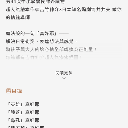
第44次中小學優良課外讀物
超人氣繪本作家吉竹伸介X日本知名編劇筒井共美 做你
的情緒導師
魔法般的一句「真好耶」──
解決日常衝突、表達想法與感覺，
將孩子與大人的壞心情全部轉換為正能量！
每篇都有吉竹伸介超人氣療癒插圖！
「鼻孔」是不是很像「宇宙黑洞」呢？
閱讀更多
比起當「英雄」，我更喜歡當「英雄的智庫」！
掉牙齒的時候，同樣也掉牙的阿公開心的跑來找我
目錄
耶……
「英雄」真好耶
關於跌倒、剪壞頭髮、難相處的堂姊……我也有不一樣
「膝蓋」真好耶
的看法！
「鼻孔」真好耶
小學生的換位思考，也是創意養成，