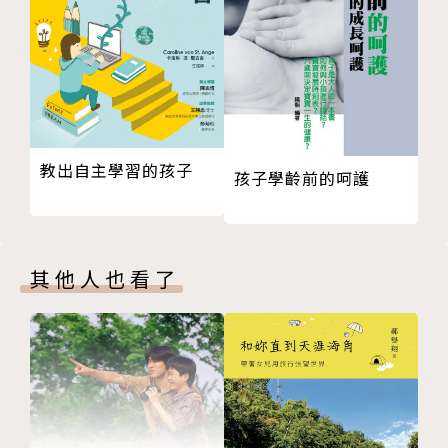
「見不著」真好耶
作者後記 童年「真好耶」
★本書特色★
1.曾榮獲「日本電影金像獎最佳編劇獎」、「向田邦子
賞」的知名資深編劇筒井共美，從擅於觀察的敏銳視
角，加上童年記憶，寫下小學生活的各種面貌。
2.超人氣插畫家吉竹伸介，為文字中每個小學生配上插
教出自主學習的孩子
圖，有的調皮、有的害羞、有的無厘頭、有的一臉憨
孩子學齡前的呵護
樣，逗趣滿點！
3.被迫剪了難看的髮型？覺得自己在班上太不起眼？大
便卡在學校馬桶沖不掉？共20篇短文，每篇都是一個
其他人也看了
小朋友用第一人稱寫下的故事，小學生也有各種各樣的
煩惱，想到事情好的那一面時，是不是會有感而發的說
出「真好耶」這句話呢？只要換個角度思考，就能找到
身邊各種「真好耶」的時刻，解決日常衝突、檢視情
緒，將負面情緒轉換為正面力量！
4.本書藏有彩蛋──不斷出現在故事中的小花貓，最後