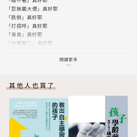
「睡不著」真好耶
有爆笑、有療癒，還是能翻轉宇宙的超級能量！
「巨無霸大便」真好耶
「跌倒」真好耶
關於跌倒、挖鼻孔、睡不著、缺牙……「我」都有不一
「打招呼」真好耶
樣的看法！20則小學生視角的日常觀察，有爆笑、有
「臭臭」真好耶
療癒，有能翻轉宇宙的超級能量！無論是覺得倒了大
「光著腳丫」真好耶
楣、感到孤單，或是阿雜到不行的時刻，一起呼喊這句
「光頭」真好耶
「真好耶！」，將壞心情全部掃光光吧！
「飯糰」真好耶
閱讀更多
「掉牙」真好耶
大便卡在馬桶裡，覺得很糗嗎？不，其實超厲害的！換
「毛巾」真好耶
個角度來思考「鼻孔」，是不是很像「宇宙黑洞」呢？
其他人也買了
「酒窩」真好耶
下雨天，雖然不能出去玩，但是可以在家裡做宇宙無敵
「小雞雞」真好耶
好吃的甜甜圈！雖然聽不懂貓咪的語言，但是全班可以
「甜甜圈」真好耶
一起編寫〈貓咪新聞〉！？還有還有，說到跌倒、小雞
「兄弟幫」真好耶
雞這些有點不好意思的話題，其實也有不少好玩的事
「寂寞」真好耶
唷……小學生活雖然也有很多煩惱，一起大喊「真好
「貓咪新聞」真好耶
耶」，沒有不能解決的事情！