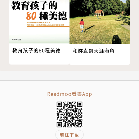
到底去了哪裡？最後收錄全班同學一起編的〈貓咪新
聞〉，展開尋貓大作戰。
★大力推薦★
光光老師 奇威專注力教育中心執行長
汪仁雅 繪本小情歌
教育孩子的80種美德
和妳直到天涯海角
陳欣希 臺灣讀寫教學研究學會創會理事長
許婷婷 藍莓媽咪‧日文繪本親子讀書會主持人
作者簡介
Readmoo看書App
筒井共美筒井ともみ
日本資深編劇家，作品風格細膩、敏銳、充滿原創性。
曾以編劇電視劇《響子》、《小石川之家》榮獲「向田
邦子賞」；以電影《宛如阿修羅》榮獲「日本電影學院
獎」最佳劇本獎。曾擔任佐野洋子作品《活了一百萬次
前往下載