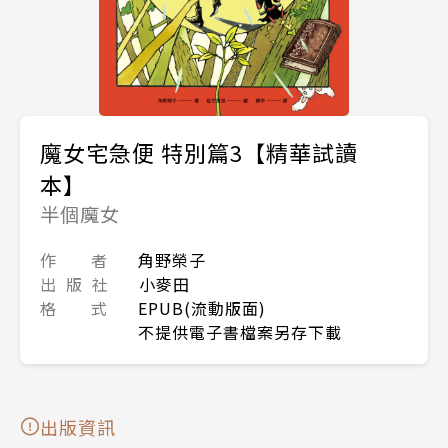
魔女宅急便 特別篇3【精華試讀
本】
半個魔女
作 者
角野榮子
出 版 社
小麥田
格 式
EPUB(流動版面)
不提供電子書檔案另存下載
出版資訊