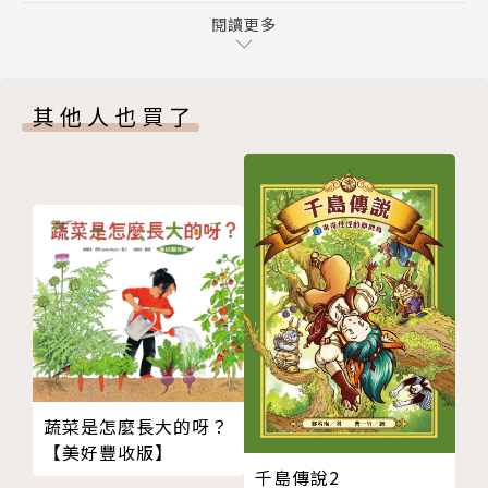
8 我要回家
閱讀更多
潮。一百多年來，這個故事果然打動了無數人的心，也
9 仁慈的塞萬老夫人
激勵了無數人奮發向上。
10 塞萬家鬧鬼
現今在蘇黎世郊外的史畢利故居，已經成為一個著名的
其他人也買了
11 回到高崗上
觀光景點；瑞士阿爾卑斯山區的小鎮還有個「海蒂
12 教堂的鐘聲
村」，裡面設有房屋，以及十九世紀的各種農牧器具，
13 遠方的客人
重現海蒂的生活場景，帶領訪客進入海蒂的世界。《海
14 全新的生命
蒂》被翻譯成了五十多種語言，或許這也印證了一件
後記 在我們心裡，海蒂與高山始終占據一席之地
事：「愛」就是人類共通的語言。
版權頁
【本書特色】
◎英國BBC：「永遠的必讀經典」
◎鼓勵讀者以正向樂觀的力量改變人生
蔬菜是怎麼長大的呀？
◎強調堅定的善良也能帶來改變的力量
【美好豐收版】
千島傳說2