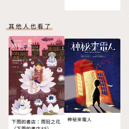
【書籍資訊】
◎全書約3萬字，無注音
◎適讀年齡：適合9~12歲閱讀
其他人也看了
◎教育議題分類：品德教育、生命教育、閱讀素養
◎學習領域分類：社會、綜合活動
【書系簡介】
《西方經典童話》系列包含冒險、奇幻、英雄、成長等
故事類型，能夠幫助孩子度過狂飆又難熬的青少年時
期，更能激勵、安慰、啟發他們面對世界與自我。全系
列延請人氣繪本作家、文學獎得主改寫，並由新銳插畫
家重新詮釋故事人物；帶領孩子感受經典、了解經典，
提升閱讀能力。
神祕來電人
下雨的書店：雨冠之花
（下雨的書店#5）