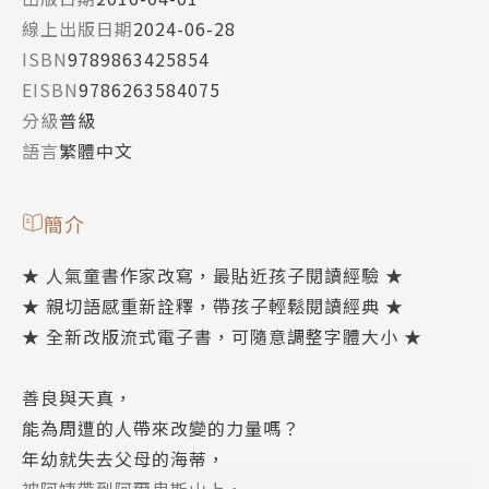
線上出版日期
2024-06-28
ISBN
9789863425854
EISBN
9786263584075
分級
普級
語言
繁體中文
簡介
★ 人氣童書作家改寫，最貼近孩子閱讀經驗 ★
★ 親切語感重新詮釋，帶孩子輕鬆閱讀經典 ★
★ 全新改版流式電子書，可隨意調整字體大小 ★
善良與天真，
能為周遭的人帶來改變的力量嗎？
年幼就失去父母的海蒂，
被阿姨帶到阿爾卑斯山上，