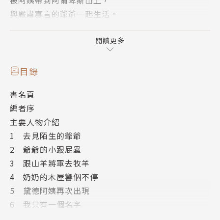
與嚴肅寡言的爺爺一起生活。
她率直的個性漸漸贏得爺爺的疼愛，
也為牧羊童彼得與他的奶奶帶來無數的歡樂。
閱讀更多
熱愛大自然的她，好喜歡在阿爾卑斯山的生活！
但阿姨突然到訪，準備將她帶往城裡，
目錄
陪伴行動不便的富豪千金克拉拉。
書名頁
她離開阿爾卑斯山後，能否適應城裡的生活呢？
編者序
她的天真活潑，會帶領克拉拉走向陽光嗎？
主要人物介紹
1 去見陌生的爺爺
2 爺爺的小跟屁蟲
【史畢利夫人與《海蒂》】
3 跟山羊將軍去牧羊
《海蒂》的故事是作者史畢利夫人在五十三歲時執筆寫
4 奶奶的木屋響個不停
成，當時她強忍著先後失去唯一的兒子與摯愛的丈夫的
5 黛德阿姨再次出現
重大打擊，化悲痛為力量，走筆不停，不斷的透過文字
6 我只有一個名字
為他人獻上溫馨的鼓勵。她似乎藉由寫出這樣無限樂天
7 這裡是都市，不是山上
的小女孩，喚醒自己心中的海蒂，以度過人生中的低