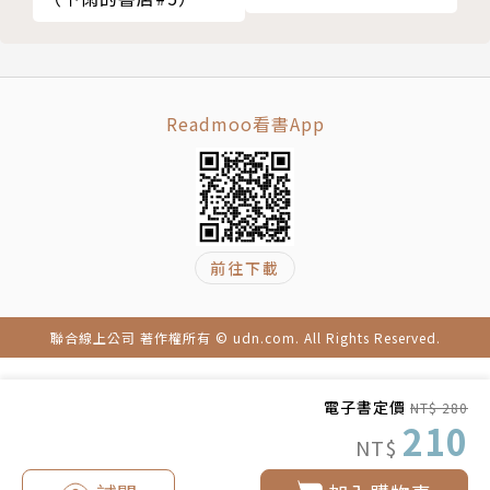
【作者簡介】
原著／喬安娜‧史畢利Johanna Spyri（西元1827年
～1901年）
Readmoo看書App
出生於瑞士蘇黎世附近的山城裡，讓她寫出親切有味的
瑞士童話；曾經在孤兒院、收容所、女子學校工作過，
讓她對於每個孩子觀察得深刻入微。
在接連失去丈夫與獨子後，史畢利把精力投注在寫作和
前往下載
旅行上。幸好她沒有失去對這個世界的愛，幸好她還握
著一支筆，並將全部的愛傾瀉在文字上，也帶領一百多
年來的讀者繼續受到愛的眷顧。
聯合線上公司 著作權所有 © udn.com. All Rights Reserved.
改寫／曾詠蓁
電子書定價
NT$ 280
因為陪伴兒子成長而開始寫少兒故事，作品曾獲得台北
210
NT$
文學獎、九歌少兒文學獎等獎項肯定。改寫小時候曾讀
過的經典童話，像是與人間美好純樸的初心重逢，希望