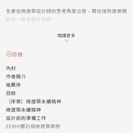
全書從綠建築設計師的思考角度出發，再從接到建案開
始的一連串設計流程，
一一剖析，如何設計最有氧、最綠活、最健康的綠建築
空間！
閱讀更多
【設計前】找出基地的天然助力，善用它：「收集基地
目錄
資料」、團隊腦力激盪後「擬定設計目標」；
內封
【設計中】用最少的設計達到最大的效益：「擬定設計
作者簡介
策略」、找出「最佳策略組合」；
推薦序
【設計後】確認整體效益是否＝規畫設計：落實「建築
目錄
成效驗證」、「綠建築標章認證」。
｛序章｝綠建築永續精神
綠建築永續精神
看完這本書，你會發現，綠領建築師是奉行「減法設計
設計前的準備工作
哲學」的專家，他們手握所有建築工法、新穎建材、先
EEWH鑽石級綠建築案例
進建築技術、設計美感，斤斤計較的不是怎麼設計，而