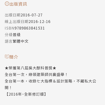
出版資訊
出版日期
2016-07-27
線上出版日期
2016-12-16
ISBN
9789863841531
分級
普級
語言
繁體中文
簡介
★榮獲第八屆吳大猷科普獎★
全台第一次，綠領建築師共襄盛舉！
全台第一本，收錄七大指標＆設計策略，不藏私大公
開！
【2016年˙全新修訂版】