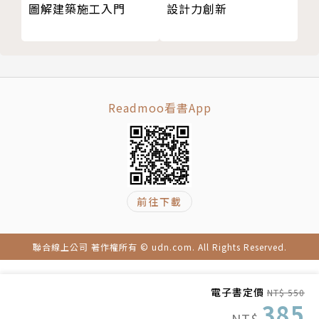
大型空調設計策略01
台灣建築獎首獎
圖解建築施工入門
設計力創新
延伸閱讀
{台北花博新生三館}──台灣鑽石級綠建築、2010年
大型空調設計策略02
台灣建築獎首獎
大型空調設計策略03
{高雄那瑪夏民權國小}──台灣鑽石級綠建築、2012
大型空調設計策略04
年環保綠建築大獎－－亞太區優選獎
大型空調設計策略05
{工研院六甲二期宿舍}──台灣鑽石級綠建築
Readmoo看書App
高效能策略
{經濟部嘉義產業創新中心}──台灣鑽石級綠建築
EEWH鑽石級綠建築案例
{淡水藝術工坊}──台灣鑽石級綠建築
｛照明｝綠設計提案03
{成大孫運璿綠建築研究大樓}──台灣鑽石級綠建築、
設計思考
美國LEED白金級認證
前往下載
設計流程
{台達桃園研發中心}──台灣黃金級綠建築、美國LEE
設計目標
D黃金級廠房
天然設計策略01
聯合線上公司 著作權所有 © udn.com. All Rights Reserved.
天然設計策略02
※隨書贈─綠領工作坊講座1000元折價券
節能設計策略01
作者簡介
電子書定價
NT$ 550
節能設計策略01
綠領建築師培訓工作坊
專業講師群
385
NT$