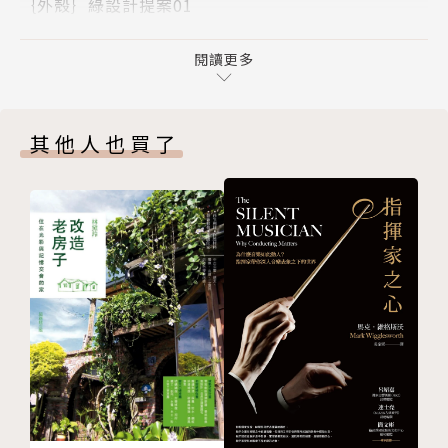
｛外殼｝綠設計提案01
是如何「少」設計，如何「善用天然資源」減少浪費的
設計思考
設計，不斷化繁為簡後，綠建築彷彿「自然得很有設計
設計流程
閱讀更多
感」，不著痕跡，就像是大自然的手筆。
設計目標
天然設計策略01
【本書適用對象】
其他人也買了
天然設計策略02
＊ 想蛻變成「綠領建築師」、蓋出好房子的專業設計
天然設計策略03
師、相關所屬科系學生們。
延伸閱讀
＊ 想自己蓋健康好房子，卻不知道怎麼和建築設計師
屋頂設計策略01
溝通的業主們。
屋頂設計策略02
＊ 想讓廠房、辦公室升級成綠建築，節能又省錢，又
屋頂設計策略04
能贏得國際訂單的老闆們。
屋頂設計策略04
＊ 想知道怎樣選房子，才能買到住得舒適、節能又省
外牆設計策略01
錢的房子的一般大眾。
外牆設計策略02
＊ 都市更新建案新選擇，外殼拉皮可以很「綠」又賺
外牆設計策略03
到「舒適」「健康」。
外牆設計策略04