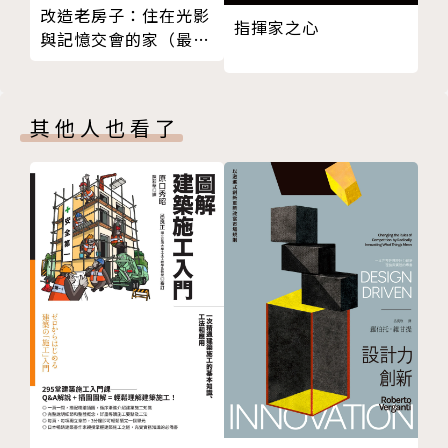
外牆設計策略05
【本書特色】
改造老房子：住在光影
指揮家之心
開口部設計策略01
１．最專業的團隊：綠建築各領域最有實務經驗的專家
與記憶交會的家（最新
開口部設計策略02
修訂版）
共襄盛舉！
開口部設計策略03
２．最在地的經驗傳承：不藏私，將第一手資料、最適
EEWH鑽石級綠建築案例
合台灣的施作建議全部收錄！
其他人也看了
美國案例
３．最完整且全面的綠建築設計策略！讓每個建築基地
｛空調｝綠設計提案02
找到最適用的對策！
設計思考
４．最親切易懂的綠建築專書＝豐富的案例圖片＋插畫
設計目標
解說圖，一看就懂！
天然通風策略01
５．獲得綠建築認證的設計策略大公開：從台灣EEWH
天然通風策略02
鑽石級認證的那瑪夏民權國小，到台灣EEWH鑽石級&
美國案例
美國LEED白金級雙認證的成大孫運璿綠建築研究大
天然通風策略03
樓、EEWH&LEED雙黃金的辦公室，全都收錄！
節能設計思考
小型空調設計策略
【收錄綠建築台灣在地案例】
大型空調設計思考
{北投圖書館}──全台第一座鑽石級綠建築、2007年