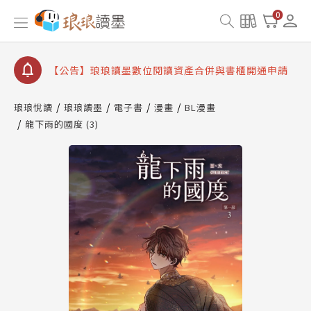
【公告】因 Readmoo 讀墨系統維護中，本站同步暫
0
停部分閱讀服務
【公告】琅琅讀墨數位閱讀資產合併與書櫃開通申請
【公告】琅琅讀墨書櫃開通常見問題
【公告】琅琅讀墨 3 分鐘完成書櫃開通與資產合併申
請圖文教學
琅琅悅讀
琅琅讀墨
電子書
漫畫
BL漫畫
【公告】琅琅書店服務升級重要說明及資產合併結果
龍下雨的國度 (3)
查詢
【公告】因 Readmoo 讀墨系統維護中，本站同步暫
停部分閱讀服務