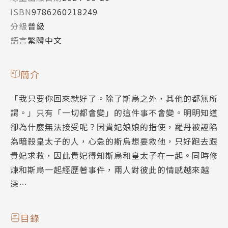
ISBN
9786260218249
分級
普級
語言
繁體中文
簡介
「我只要你回來就好了。除了斯烏之外，其他的都無所
謂。」只有「一切都會變」的這件事不會變。明明知道
卻為什麼無法接受呢？因貴妃娘娘的指使，羅丹被誣陷
為暗殺皇太子的人，心急的斯烏想要救他，只好跑去跟
貴妃求救，因此貴妃得知斯烏和皇太子在一起。同時修
煉和斯烏一起經歷著事件，兩人對彼此的情感越來越
深…
目錄