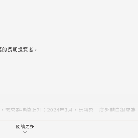
0萬的長期投資者，
。
買幣，需求將持續上升；2024年3月，比特幣一度超越白銀成
幣第四次減半，貨幣價值將隨著供給減少而增加……
閱讀更多
暴漲，成為「超級循環」。那麼，要如何抓住千載難逢的機會