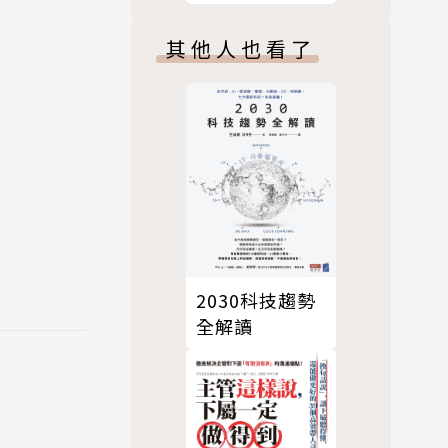
其他人也看了
低，將獲利
2030科技趨勢
全解讀
891美
格將會是多少