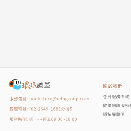
第3章 第四次減半：改變人生的巨大機會即將到
10 正在迎來減半的證據
到時候，普通人可能連0.001枚都買不起……因
｜知識補給站｜必備知識：移動平均線
｜知識補給站｜MVRV：判斷比特幣價格的泡沫
【幣圈好評】
11 一切都在指向第四次減半
Eddie 艾迪｜Pionex 官方分析師
第4章 為比特幣超級循環做好準備！
Wade Kuan｜《鏈新聞》主編
12 不只是新一輪循環，還是超級循環？
林紘宇（果殼）｜幣圈律師
13 超級循環的基本條件：供需衝擊
── 專業推薦（按姓氏筆畫排序）
｜知識補給站｜為什麼債券會影響比特幣價格？
14 比特幣與利率的關係
【讀者好評】
關於我們
15 問題在於貨幣供給量！
☆長踞韓國yes24網路書店經濟／管理類TOP20
｜知識補給站｜比特幣是一種價值儲存手段
☆長踞韓國阿拉丁網路書店金融／投資類TOP20
會員服務條款
服務信箱: bookstore@udngroup.com
16 供給衝擊×需求衝擊將造成前所未有的局面
☆長踞韓國教保文庫書店經濟／管理類TOP50
數位閱讀服務
客服電話: (02)2649-1681分機5
第5章 將創造更強大超級循環的催化劑
「關於比特幣循環的最佳書籍。」
隱私權聲明
17 創造超級循環：顛覆市場的關鍵
服務時間: 週一～週五09:00~18:00
「寫得很好，一口氣讀完，還整理了其他經濟常
18 經SEC認可的比特幣，彷彿有了翅膀
「強烈推薦，很容易閱讀，而且用圖表也有很好