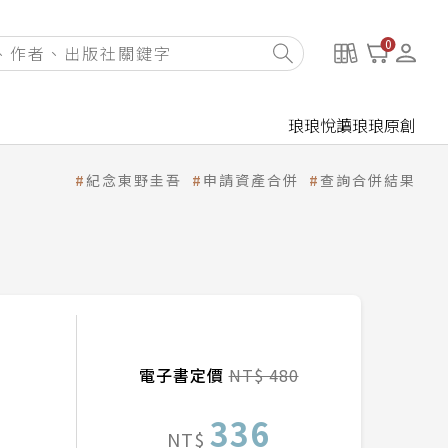
0
琅琅悅讀
琅琅原創
紀念東野圭吾
申請資產合併
查詢合併結果
電子書定價
NT$ 480
336
NT$