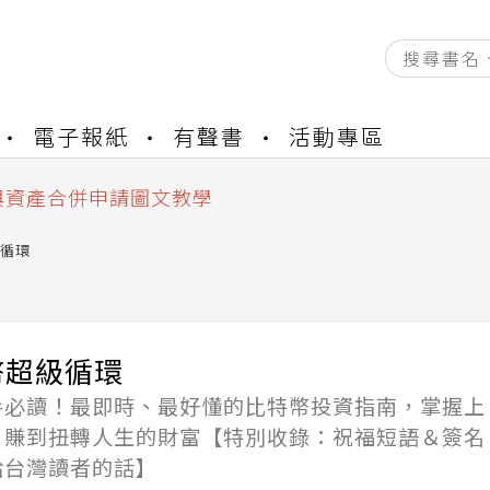
資產合併結果查詢
電子報紙
有聲書
活動專區
書櫃開通申請
與資產合併申請圖文教學
資產合併結果查詢
書櫃開通申請
循環
幣超級循環
手必讀！最即時、最好懂的比特幣投資指南，掌握上
，賺到扭轉人生的財富【特別收錄：祝福短語＆簽名
給台灣讀者的話】