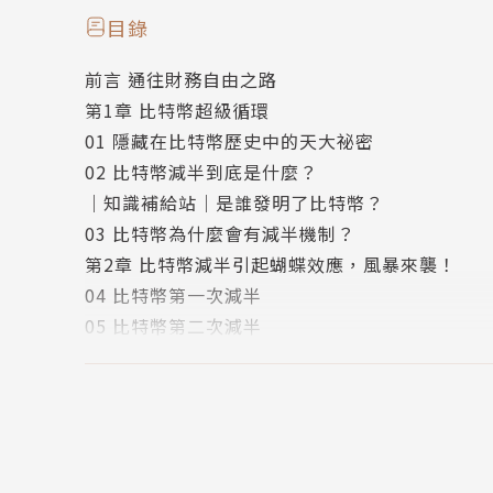
身為加密貨幣忠實投資者的申旼澈，從7,000
目錄
他把多年的觀察與經驗，變成最簡單的說明、最
前言 通往財務自由之路
提高，透過比特幣賺到更多錢！
第1章 比特幣超級循環
01 隱藏在比特幣歷史中的天大祕密
● 基礎知識
02 比特幣減半到底是什麼？
比特幣減半是什麼？現貨ETF又是什麼？為什麼
｜知識補給站｜是誰發明了比特幣？
● 走勢分析
03 比特幣為什麼會有減半機制？
前幾次減半的規律驚人地相似？如何判斷週期的開
第2章 比特幣減半引起蝴蝶效應，風暴來襲！
● 交易策略
04 比特幣第一次減半
減半後還能持續買進嗎？如何把握最佳賣出時機
05 比特幣第二次減半
● 圖表解讀
｜知識補給站｜比特幣傳奇揭開序幕
減半歷史走勢、彩虹圖表、泡沫化模型、MACD、
06 比特幣第三次減半
07 減半的模式有跡可循
2013年12月，第一次減半後13個月，幣價來到1,
08 減半與技術成熟度曲線
元；2021年11月，第三次減半後18個月，價格漲
09 比特幣第四次減半
呢？2140年，當比特幣全被開採完，價格又會暴