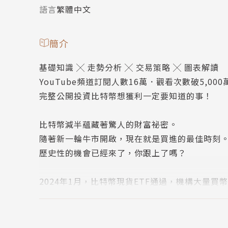
語言
繁體中文
簡介
基礎知識 ╳ 走勢分析 ╳ 交易策略 ╳ 圖表解讀
YouTube頻道訂閱人數16萬．觀看次數破5,00
完整公開投資比特幣想獲利一定要知道的事！
比特幣減半蘊藏著驚人的財富祕密。
隨著新一輪牛市開啟，現在就是買進的最佳時刻
歷史性的機會已經來了，你跟上了嗎？
2024年1月，比特幣現貨ETF通過，機構大量
大資產」，引起全球關注；2024年4月，比特
第四次減半週期有望在多重利好環境中帶動價格