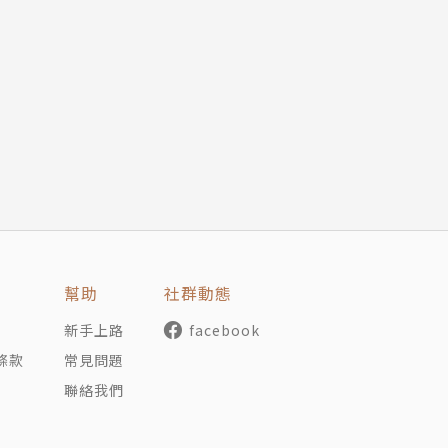
來！
此，希望你能趁早把握機會！
程度和低點
幫助
社群動態
新手上路
facebook
條款
常見問題
聯絡我們
識。」
的可視性。」