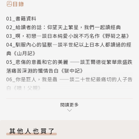
這十二部作品大致可以分成五類。一是日本文學，伊藤
目錄
左千夫的純愛小說元祖《野菊之墓》、中島敦日本教科
01_書籍資料
書採用半世紀以上的《山月記》；二是文豪的家族記憶
02_給讀者的話：仰望天上繁星，我們一起讀經典
與原鄉書寫，卡夫卡給父親的長信《噢！父親》、諾貝
03_啊，初戀—談日本純愛小說不巧名作《野菊之墓》
爾文學獎得主黛萊達以薩丁尼亞島為舞台，探討愛與罪
04_馴服內心的猛獸—談半世紀以上日本人都讀過的經
的《母親》；三是報導文學，喬治・歐威爾參加西班牙
典《山月記》
內戰的《向加泰隆尼亞致敬》、傑克・倫敦潛入倫敦東
05_悲傷的意義和它的美麗 ——談王爾德從繁華鼎盛跌
區貧民窟的《深淵居民》；四是美國文學，梅爾維爾的
落痛苦深淵的懺情告白《獄中記》
怪誕小說《抄寫員巴托比》、史蒂芬・克萊恩寫美國內
06_你是巨人，我是蟲 ——談二十世紀最痛切的人子告
戰的重量級小說《紅色英勇勳章》、富蘭納瑞・歐康納
白《噢！父親》
美國南方文學重鎮的《好人難尋》，最後是散文、隨
07_ 神聖與俗世，神性與人性 —— 一場關於「人的幸
筆，利奧帕德自然文學書寫鉅作《沙鄉年鑑》、查爾
福歸途」的大探問《母親》
閱讀更多
斯・蘭姆的英國文學瑰寶《伊利亞隨筆》。
08_隔絕、拒絕、斷絕 ——談工業文明荒漠中的一則怪
透過十二部作品解析提供讀者閱讀經典文學的入門台階
誕紀事《抄寫員巴托比》
與一把簡易鑰匙，期待讀者能從中得到一些挖礦的喜
其他人也買了
09_文明是否讓很多一般人變得更好？ ——談英國倫敦
悅，據此也畫出一張屬於自己的閱讀地圖。