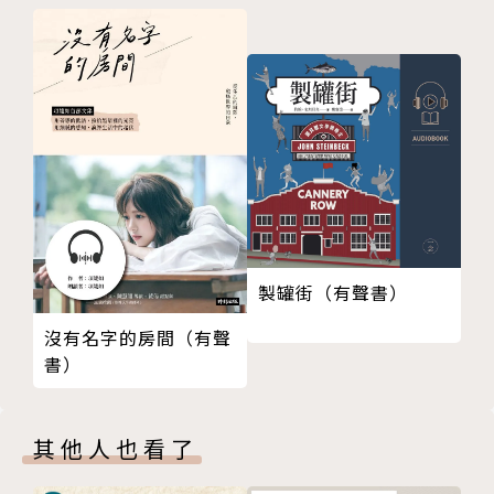
東區底層的靈魂悲鳴《深淵居民》
10_反極權的先驅者 ——談喬治．歐威爾親身參與西班
作者簡介
牙內戰的觀察與覺醒 《向加泰隆尼亞致敬》
陳蕙慧
11_戰，與不戰的英雄之旅——談克萊恩《紅色英勇勳
資深出版人、編輯人、文學活動策展人、譯者。
章》中的恐懼及超越
2015年起任IC之音廣播節目「經典也青春」主持人。
12_殘缺的人、救贖的
曾任獨步文化、麥田出版總經理兼總編輯、木馬文化社
長兼遠足出文化、衛城出版等執行長。
製罐街（有聲書）
沒有名字的房間（有聲
書）
其他人也看了