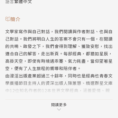
語言
繁體中文
簡介
文學家寫作與自己對話，我們閱讀與作者對話、也與自
己對話。我們將明白人生的答案不會只有一個，在閱讀
的共鳴、啟發之下，我們會得到理解、獲致安慰，找出
適合自己的解答，走出新頁。每部經典，都猶如星辰，
高掛天空，即使有時境遇乖蹇、氣力耗盡，當仰望著星
空，便有了人生旅程的嚮導和陪伴者。
由浸淫出版產業超過三十餘年，同時也是經典也青春文
學廣播節目主持人的資深出版人陳蕙慧、精選群星文庫
中12位知名作者的12本世界文學經典，涵蓋愛情、親
情、社會議題、戰爭反思、自然環境、隨筆等，以淺顯
的文字和敘述，撰寫專文解析，與讀者一同與這些傳世
閱讀更多
名著展開一場「文學對話」