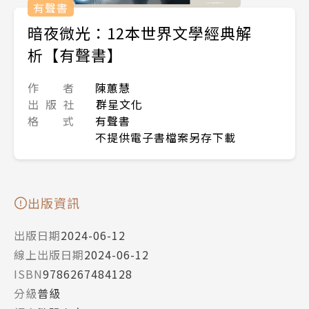
有聲書
暗夜微光：12本世界文學經典解
析【有聲書】
作 者
陳蕙慧
出 版 社
群星文化
格 式
有聲書
不提供電子書檔案另存下載
出版資訊
出版日期
2024-06-12
線上出版日期
2024-06-12
ISBN
9786267484128
分級
普級