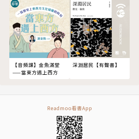
【音頻課】金魚滿堂
深淵居民【有聲書】
——當東方遇上西方
Readmoo看書App