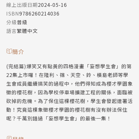
線上出版日期
2024-05-16
ISBN
9786260214036
分級
普級
語言
繁體中文
簡介
(完結篇)爆笑又有點黃的四格漫畫「妄想學生會」的第
22集上市囉！在隆利、篠、天空、鈴、橫島老師等學
生會成員繼續搞笑的過程中，他們得知成為櫻才學園象
徵的櫻花樹，因為學校停車場擴建工程的關係，面臨被
砍掉的危機。為了保住這棵櫻花樹，學生會發起連署活
動！究竟這棵象徵櫻才學園的櫻花樹有沒有辦法保住
呢？千萬別錯過「妄想學生會」的最後一集！
目錄