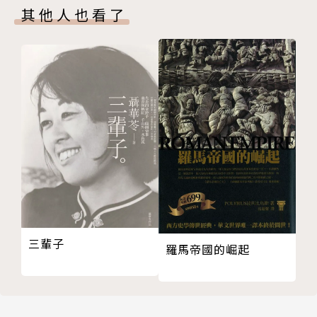
觀音媽生
其他人也看了
石埠景觀
第九章 清水之水、水之清水─永不褪色的小鎮風情
未完成的新高港都市計畫
附錄 清水大事記
參考書目
三輩子
羅馬帝國的崛起