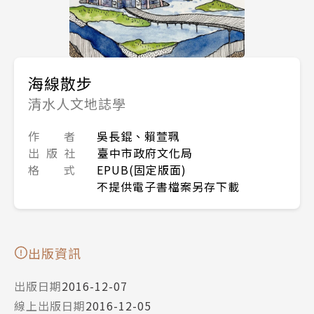
海線散步
清水人文地誌學
作 者
吳長錕、賴萱珮
出 版 社
臺中市政府文化局
格 式
EPUB(固定版面)
不提供電子書檔案另存下載
出版資訊
出版日期
2016-12-07
線上出版日期
2016-12-05