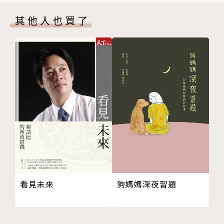
大甲西社事件
其他人也買了
漢人大量移居清水開墾
林爽文事件的影響
漢人與平埔族此消彼長
第四章 細數老街百年記憶─清水街區二三事
大街路
港口與鐵路
第五章 鰲峰山上的吉光片羽─神社．軍營．牛罵頭遺
址
第六章 清水街區的斷垣殘痕─影響深遠的中部大地震
文昌祠與清水國小
第七章 戰爭後的遺跡─清水鬼洞與大楊油庫
清水鬼洞
看見未來
狗媽媽深夜習題
遷村的故事
第八章 清水人的心靈庇佑─紫雲巖與石埠
中元普渡