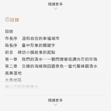
1989年生，臺中大里人。清華大學人類學研究所碩
閱讀更多
士。目前在清水工作，時常在海線走跳。帶著人類學訓
練的眼光及在雲南藏區田野調查的經驗，試圖用不同的
目錄
角度觀看臺灣這塊土地上發生的故事。懷抱著對多元文
目錄
化的興趣、追求知識的熱情，期許透過導覽與寫作，道
市長序 溫和自信的幸福城市
出最貼近人性底蘊的故事。
局長序 臺中形象的關鍵字
前言 尋訪小鎮故事的起點
第一章 我們的清水─一顆閃爍著低調光芒的珍珠
第二章 交織的海線與田園景色─當代鰲峰觀清水
高美溼地
大秀地區
橫山下的田園風光
鰲峰山
第三章 追尋歷史的腳印─玉樹鰲峰留青史
閱讀更多
郁永河與裨海紀遊