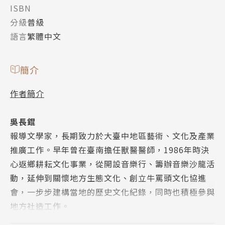
ISBN
分級
普級
語言
繁體中文
簡介
作者簡介
吳長錕
報導文學家，長期致力於大臺中地區藝術、文化及產業
推廣工作。早年曾在臺南擔任獸醫醫師，1986年時決
心返鄉耕耘文化事業，從開設音樂行、籌辦音樂沙龍活
動，延伸到關懷地方生態文化、創立牛罵頭文化協進
會，一步步建構當地的歷史文化紀錄，同時也積極參與
地方社造工作。
賴萱珮