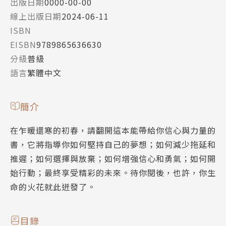
出版日期
0000-00-00
線上出版日期
2024-06-11
ISBN
EISBN
9789865636630
分級
普級
語言
繁體中文
簡介
在乍暖還寒的初春，請翻開這本能帶給你信心與力量的
書，它將指導你如何堅持自己的夢想；如何減少拖延和
推遲；如何選擇與放棄；如何增強信心和勇氣；如何開
始行動；最終享受精彩的未來。待你閱後，也許，你生
命的火花就此迸發了。
目錄