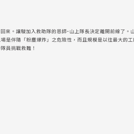
帶回來。讓駿加入救助隊的恩師˙山上隊長決定離開前線了。
現場是伴隨「粉塵爆炸」之危險性，而且規模是以往最大的工
的隊員挑戰救難！