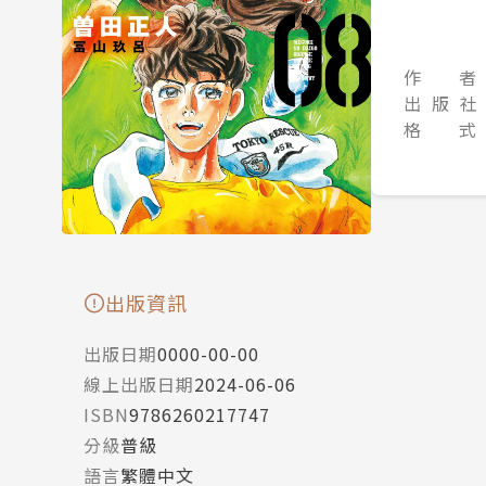
作 者
出 版 社
格 式
出版資訊
出版日期
0000-00-00
線上出版日期
2024-06-06
ISBN
9786260217747
分級
普級
語言
繁體中文