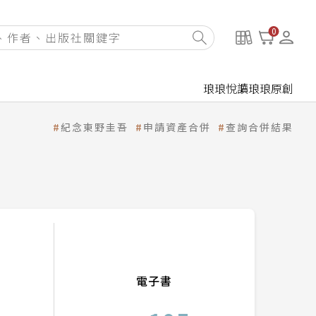
0
琅琅悅讀
琅琅原創
紀念東野圭吾
申請資產合併
查詢合併結果
電子書