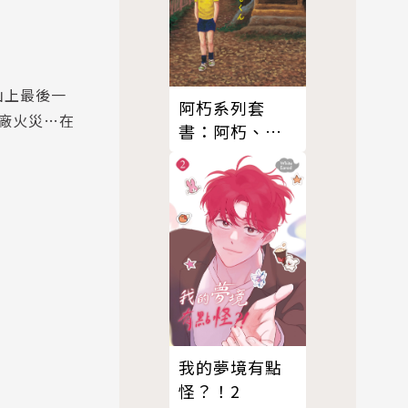
山上最後一
阿朽系列套
廠火災…在
書：阿朽、夢
之阿朽【傳奇
漫畫大師‧諸
星大二郎最新
黑色幽默怪談
作品】
我的夢境有點
怪？！2