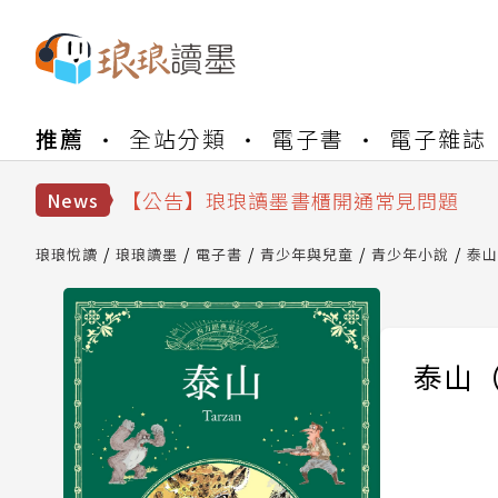
【公告】琅琅書店服務升級重要說明及
推薦
全站分類
電子書
電子雜誌
【公告】因 Readmoo 讀墨系統維護
【公告】琅琅讀墨數位閱讀資產合併與
【公告】琅琅讀墨書櫃開通常見問題
News
【公告】琅琅讀墨 3 分鐘完成書櫃開通
【公告】琅琅書店服務升級重要說明及
琅琅悅讀
琅琅讀墨
電子書
青少年與兒童
青少年小說
泰山
【公告】因 Readmoo 讀墨系統維護
泰山