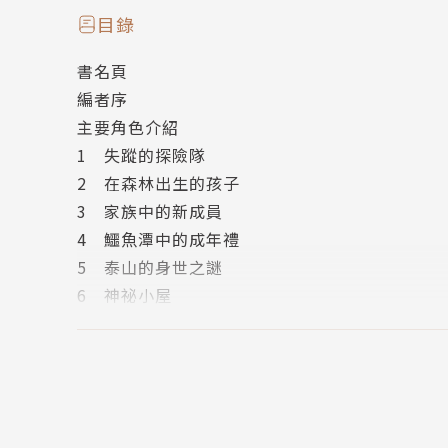
原來，一支人類探險隊來到森林，
目錄
對於泰山的身世，他們似乎知道得更多。
書名頁
而且，他們正蠢蠢欲動，想做出傷害森林的事…
編者序
主要角色介紹
【關於《泰山》】
1 失蹤的探險隊
泰山的故事會如此聞名於世，最主要是它已經多
2 在森林出生的孩子
識了這位隱身在叢林中的英雄。一百年前的《泰
3 家族中的新成員
形容成暴虐的野獸，讓置身在森林中的人類，隨
4 鱷魚潭中的成年禮
有別於原著所描寫的殘暴人猿，此次改寫選擇在
5 泰山的身世之謎
人角色；雖然大猩猩外貌看起來非常粗獷、凶猛
6 神祕小屋
泰山的身分認同成了故事的發展主軸，在大猩
7 學習求生技能
入。後來，發現自己其實是人類，則一心想要返
8 家族傳來了噩耗
終於認清事實，決定留下來終生守護森林與同伴
9 首領之位爭奪戰
類為中心來思考。但對於生命的價值，我們還有
10 森林之王誕生了
次根深蒂固的價值觀。
11 遠道而來的探險隊