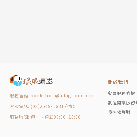
12 渡河驚魂
【本書特色】
13 第一次接觸
◎關懷己身也關懷環境，超越時代之作
14 救援行動
◎帶領讀者體驗自我認同與肯定的旅程
15 老照片的祕密
◎跳脫以人為中心的思考，以動物的視角看世界
16 大猩猩聚落
17 揭開身世之謎
【書籍資訊】
18 返回人類世界
◎全書約3萬字，無注音
19 守護森林大戰
◎適讀年齡：適合9~12歲閱讀
20 回歸森林
◎教育議題分類：品德教育、生命教育、閱讀素
森林之王這次想告訴我們……
關於我們
◎學習領域分類：社會、綜合活動
版權頁
會員服務條款
服務信箱: bookstore@udngroup.com
【書系簡介】
數位閱讀服務
客服電話: (02)2649-1681分機5
《西方經典童話》系列包含冒險、奇幻、英雄、
隱私權聲明
勵、安慰、啟發他們面對世界與自我。全系列延
服務時間: 週一～週五09:00~18:00
帶領孩子感受經典、了解經典，提升閱讀能力。