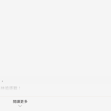
來，
森林追逐戰！
點都不遜色於其他大猩猩。
閱讀更多