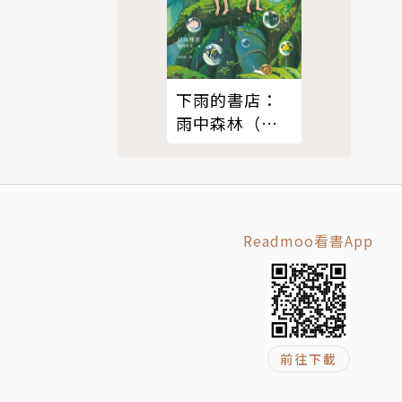
下雨的書店：
雨中森林（下
雨的書店#4）
Readmoo看書App
，更能激
故事人物；
前往下載