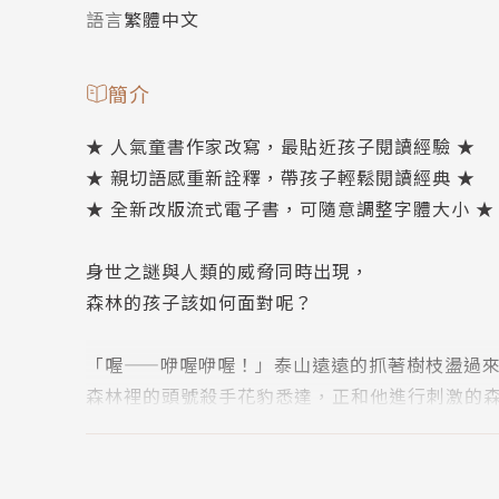
語言
繁體中文
簡介
★ 人氣童書作家改寫，最貼近孩子閱讀經驗 ★
★ 親切語感重新詮釋，帶孩子輕鬆閱讀經典 ★
★ 全新改版流式電子書，可隨意調整字體大小 ★
身世之謎與人類的威脅同時出現，
森林的孩子該如何面對呢？
「喔——咿喔咿喔！」泰山遠遠的抓著樹枝盪過
森林裡的頭號殺手花豹悉達，正和他進行刺激的
雖然泰山不像其他大猩猩那樣壯碩，但身手可一
在這裡，他每天都有探索不完的新鮮事。
這一天，森林裡似乎瀰漫一股不尋常的氣息……