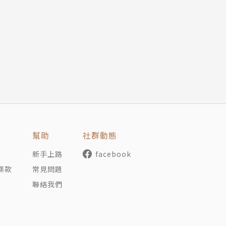
養
幫助
社群動態
新手上路
facebook
條款
常見問題
成長等故事類型，能夠幫助孩子度過狂飆又難熬的青少年時期
聯絡我們
請人氣繪本作家、文學獎得主改寫，並由新銳插畫家重新詮釋