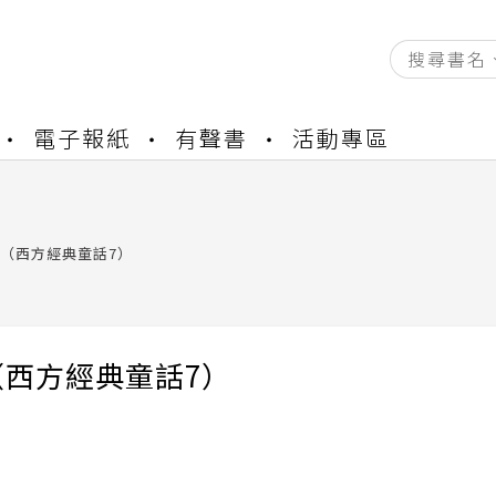
資產合併結果查詢
電子報紙
有聲書
活動專區
中，本站同步暫停部分閱讀服務
書櫃開通申請
與資產合併申請圖文教學
資產合併結果查詢
（西方經典童話7）
中，本站同步暫停部分閱讀服務
（西方經典童話7）