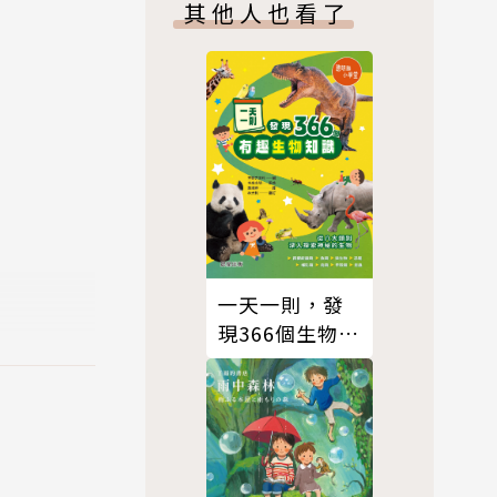
其他人也看了
多樣性
觀眾因而認
恨；人猿被
山成長的家
慈的性格。
一天一則，發
現366個生物有
覺格格不
趣知識
同伴，讓他
時候會以人
重新審視一