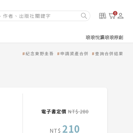
0
琅琅悅讀
琅琅原創
紀念東野圭吾
申請資產合併
查詢合併結果
電子書定價
NT$ 280
210
NT$