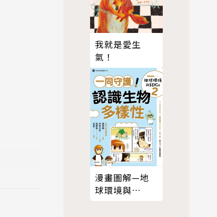
我就是愛生
氣！
漫畫圖解—地
球環境與
SDGs2 一同守
護！認識生物