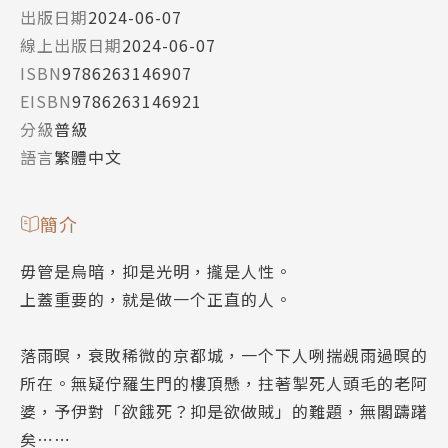
出版日期
2024-06-07
線上出版日期
2024-06-07
ISBN
9786263146907
EISBN
9786263146921
分級
普級
語言
繁體中文
簡介
毋管是烏暗，抑是光明，攏是人性。
上蓋重要的，就是做一个正直的人。
落雨暝，衰敗稀微的京都城，一个下人咧揣覕雨過暝的
所在。無疑佇羅生門的樓頂懸，拄著掣死人頭毛的老阿
婆，予伊對「欲餓死？抑是欲做賊」的難題，無閣躊躇
矣⋯⋯