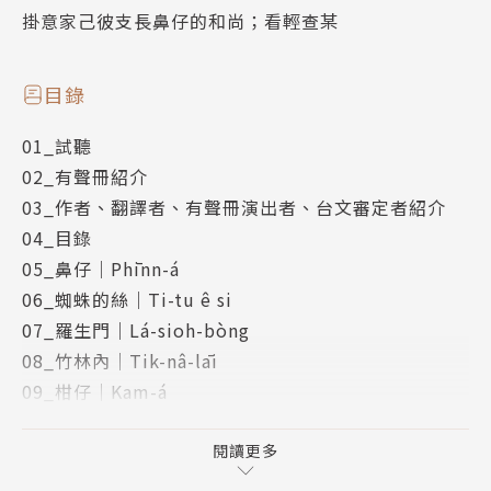
掛意家己彼支長鼻仔的和尚；看輕查某
目錄
01_試聽
02_有聲冊紹介
03_作者、翻譯者、有聲冊演出者、台文審定者紹介
04_目錄
05_鼻仔｜Phīnn-á
06_蜘蛛的絲｜Ti-tu ê si
07_羅生門｜Lá-sioh-bòng
08_竹林內｜Tik-nâ-lāi
09_柑仔｜Kam-á
10_台車｜Tâi-tshia
11_淮山糜｜Huâi-san muê
閱讀更多
12_杜子春｜Tōo Tsú-tshun