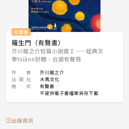
有聲書
羅生門（有聲書）
芥川龍之介短篇小說選Ｉ——經典文
學tsiânn好聽．台語有聲冊
作 者
芥川龍之介
出 版 社
木馬文化
格 式
有聲書
不提供電子書檔案另存下載
出版資訊