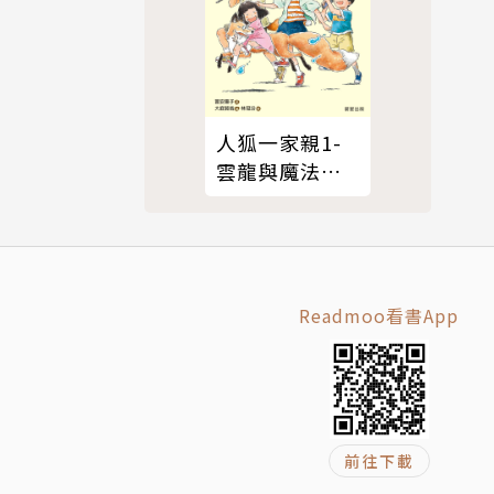
。目前著有
《真正的耐
人狐一家親1-
媽／中日口筆
雲龍與魔法果
本譯作，持
實
Readmoo看書App
插畫、裝
亂想很有
前往下載