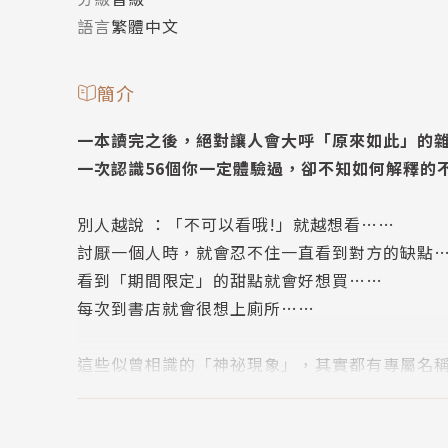
語言
繁體中文
簡介
一本讀完之後，絕對讓人會大呼「原來如此」的
一次認識56個你一定體驗過，卻不知如何解釋的
別人越說 ：「不可以看哦!」就越想看……
討厭一個人時，就會忍不住一直看到對方的缺點
看到「期間限定」的甜點就會好想買……
每次到書店就會很想上廁所……
這些似曾相識的「神祕現象」，其實都有專屬名
56個常見的不可思議現象，56個原來如此的新發現