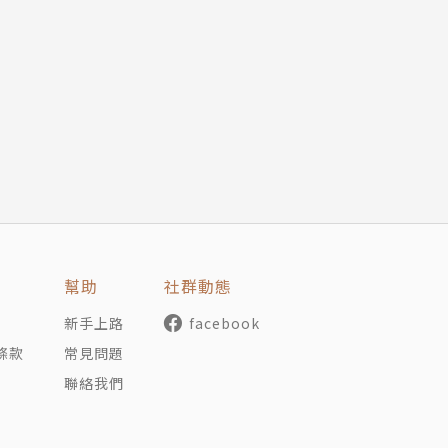
凡的上班族，一邊工作、一邊撰寫部落格與書籍，介紹冷知識
話後氣氛就輕鬆多了
朋友》（暫名，以上由ＣＣＣ Media House出版）、
房間
技術評論社出版）等。最喜歡的小狗品種是約客夏。
缺點
於政大日文系擔任助教，並於2019年正式獨立接案。致力於媽
會比較輕鬆
劃等工作，堅信「人生在世，開心才是正途」。包括逾130
人吃
，結果和我想的不一樣
讚會更開心
玩在一起
幫助
社群動態
意，我也會慢慢喜歡上對方
，筑波大學大學院藝術研究科綜合造型課程修畢。活躍於書籍
新手上路
facebook
會覺得老師其實沒有那麼恐怖
或許是喔》、《脫不下來啊！》、《什麼都有書店》、《胡思
條款
常見問題
聯絡我們
心
套用在自己身上