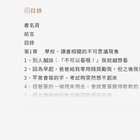
本書收錄56個在日常生活中經常會遇到，但多數
上、日常生活以及身體相關的五個類別，並針對
目錄
味知識，涵蓋心理學、生物學、經濟學、哲學、
書名頁
同。
前言
目錄
人氣插畫家吉竹伸介，趣味插畫，幽默詮釋。
第1章 學校、讀書相關的不可思議現象
本書邀請當紅的人氣插畫家吉竹伸介，以他特有
1、別人越說：「不可以看哦！」我就越想看
捧腹大笑，有些插圖則讓人深思，在閱讀文字說
2、因為早起，爸爸給我零用錢獎勵我，但之後我
3、平常會寫的字，考試時突然想不起來
趕快翻開書頁，和孩子一起享受這本充滿樂趣，
4、捏著筆的一端甩來甩去，會感覺筆變得軟軟的
5、原本鬧哄哄的教室瞬間變得很安靜
6、運動會一結束，我就突然什麼事都不想做了
7、正想去讀書時，一聽到爸媽說：「快去讀書！
作者/譯者/繪者簡介
8、一直寫相同的字，會越寫越覺得「哪裡怪怪的
9、當有其他人參觀時，平常不太發言的同學卻一
作者：KOKOROSHA
10、當老師對我說：「你一定會進步！」成績就