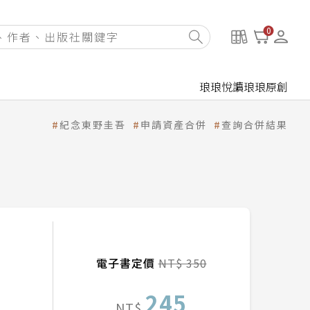
0
琅琅悅讀
琅琅原創
紀念東野圭吾
申請資產合併
查詢合併結果
電子書定價
NT$ 350
245
NT$