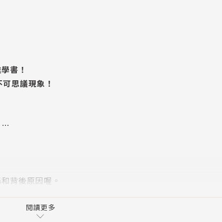
雜學書！
不可思議現象！
……
稱和背後原因喔。
!
閱讀更多