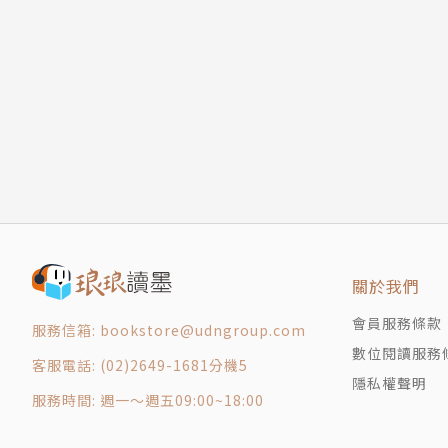
出生於大阪。自東京大學文學系畢業後，成為平
11、開班會時原本很安靜，同學突然講了一個笑
《負面思考講座》、《只要讀了這本書，就可以交到女
12、每次到了大考前，就會突然很想打掃、整理
力養成訓練──寫給無法忍耐的你》（暫名，由
一起猜猜看①
第2章 人際關係的不可思議現象
譯者：賴庭筠
13、討厭一個人時，就會忍不住一直看到對方的
台北人。政大日文系畢業。2003年至2019年
14、發生討厭的事，只要跟朋友聊一聊，心情就
譯／日語教學／採訪撰稿／跨國商務溝通與商品企
15、去朋友家玩，總是會剩下最後一片餅乾沒有
續累積相關經驗並展開全新的嘗試。
16、原本以為朋友也會喜歡同一個YouTuber
合作邀約：hanayusuke@gmail.com
17、比起從小就認識的朋友，受到新認識的人稱
18、如果對方和我喜歡同一部動漫，很快就可以
繪者：吉竹伸介
關於我們
19、即使一開始沒有感覺，如果對方一直表達善
一九七三年出生於神奈川縣。繪本作家、插畫家
會員服務條款
服務信箱: bookstore@udngroup.com
20、看見平常害怕的老師溫柔的帶著小狗散步，
幀、插畫小說等各個領域，著有《這是蘋果嗎？
數位閱讀服務
一起猜猜看②
用》（以上中文版由三采出版）。
客服電話: (02)2649-1681分機5
隱私權聲明
第3章 發生在自己身上的不可思議現象
服務時間: 週一～週五09:00~18:00
21、只要抱著從小陪伴自己的玩偶，就覺得很安
編者：不可思議現象研究會
22、看星座運勢時，其他星座的運勢好像也可以