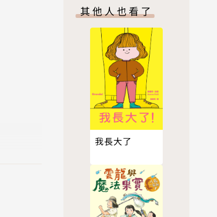
生在自己身
其他人也看了
內容充滿趣
會大大不
些插圖讓人
我長大了