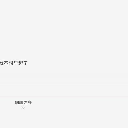
人無法好好解釋的奇妙現象，分成學校讀書、人際關係、發
這些現象，找出發生原因，提出專業解釋，以及延伸小知識。
傳說等領域，讀完這本書，你看待生活中大小事的方式，絕對
的幽默且具有哲學風格的插畫，詮釋這些不可思議的現象。有
明之外，更多了一層特別的樂趣。
就不想早起了
又能獲得知識的趣味雜學書！
」就想休息了
閱讀更多
……」
直舉手
真的變好了