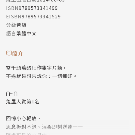
ISBN
9789573341499
EISBN
9789573341529
分級
普級
語言
繁體中文
簡介
當千頭萬緒化作隻字片語，
不過就是想告訴你：一切都好。
⋂⑅⋂
兔屋大賞第1名
回憶小心輕放、
思念拆封不退、溫柔即刻送達──
隨處可見的文具中，