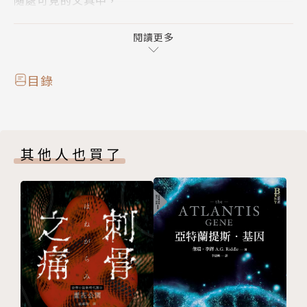
令人淚流不止的暖心故事。
閱讀更多
✄--------------------
目錄
▍開封回憶，彌封心意。
其他人也買了
▍銀座四寶堂文具店，靜候您的光臨。
銀座一條小巷的盡頭，懷舊紅色郵筒旁，靜靜豎立著文
具店「四寶堂」。這是內行人才知道的老文具店，獨自
管理這間店的神秘青年寶田硯，一身乾淨俐落的打扮，
溫文有禮的紳士風範，配上他的名字，簡直天生就該開
文具店。
然而上門的客人，不全為文具而來。想對代替雙親養育
自己的外婆道聲感謝的青年、必須在今天寫好辭呈但遲