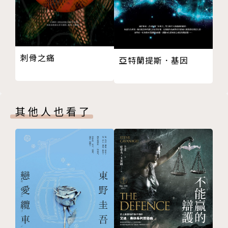
遲無法下筆的酒店公關、即將畢業卻還未能傳達三年暗
戀心意的高中生、要實現前妻遺願在告別式獻上悼詞的
花心男⋯⋯
面對這些帶著煩惱前來的客人，硯店長總是細心傾聽，
刺骨之痛
亞特蘭提斯．基因
但從不代筆，也不代言。只會邀他們到店內二樓的長
桌，準備好茶點，讓人生迷途的旅人們，藉著桌上的筆
與紙，開封回憶，再彌封心意。今日，四寶堂照常營
其他人也看了
業，店內靜靜等待的文具，又會承載誰的思念，抵達誰
的身邊？⋯⋯
✄--------------------
✎﹏﹏從沒想過「文具」也可以這麼催淚