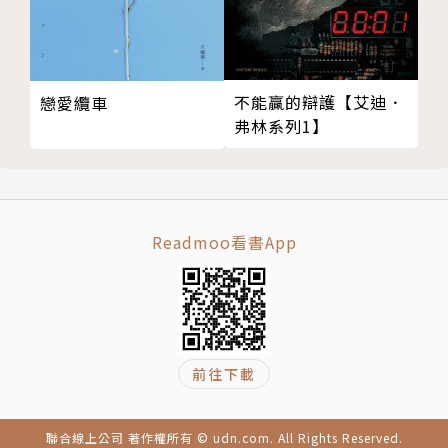
傷人的話還能收回嗎？怎麼告訴你，我其實並不想走？
如果時光倒流，我想對你說⋯⋯5件日常文具 × 5段難
忘回憶 × 5篇暖心故事，「日本知名大廠主管」兼
不能贏的辯護【艾迪．
戀愛纜車
「作家」，雙重身分作者最有人情味的代表作！
弗林系列1】
✎﹏﹏每日使用的文具，隱藏著與重要之人的回憶⋯⋯
✉ 珍藏多年的萬寶龍鋼筆，金色的筆蓋夾和筆環，是
Readmoo看書App
外婆「某個決定」的賭注。
✉ 媽媽桑送她的Filofax萬用手帳，黑色的皮革封面，
為她接住無處可去的眼淚。
✉ 寫有「弓道社練習紀錄筆記本」的KOKUYO藍色B5
校園筆記本，見證了他與她的青春。
前往下載
✉ 大阪城、金閣寺、東大寺，觀光景點再普通不過的
風景明信片，是過世妻子一輩子的寶物。
聯合線上公司 著作權所有 © udn.com. All Rights Reserved.
✉ 12號RHODIA橘色便條本，寫滿老大的字字句句，