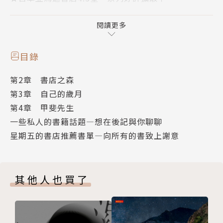
★閱讀網站「讀書METER」超過1300人關注，逾400
則書評
閱讀更多
◎插畫書封概念──台灣插畫家左萱以溫柔的筆觸，將
目錄
四位主角及每個故事的「象徵物品」，完美染上「秋
第2章 書店之森
天」的氣息。
第3章 自己的歲月
第4章 甲斐先生
【作者的話】
一些私人的書籍話題—想在後記與你聊聊
與書本相遇的方式有很多種，可能在與他人的交流中得
星期五的書店推薦書單—向所有的書致上謝意
知，也可能在感覺孤單時遇見，不過讀過的每一本書全
都成為我的養分。不管說幾次「謝謝」都不足以表達我
內心的感激，我就是懷抱著這種心情寫下「金曜堂」的
其他人也買了
故事。
──名取佐和子
【故事介紹】