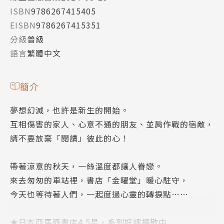
ISBN
9786267415405
EISBN
9786267415351
分級
普級
語言
繁體中文
簡介
夢想幻滅，也許是新生的開始。
互相傷害的家人、心意不通的朋友、並肩作戰的宿敵，
請不要放棄「閱讀」彼此的心！
帶著涼意的秋天，一絲溫度都讓人眷戀。
來去匆匆的車站裡，書店「金曜堂」暖心駐守，
今天也等待著人們，一起度過心靈的轉捩點……
★日本亞馬遜書店4.5星，系列好評擴散中