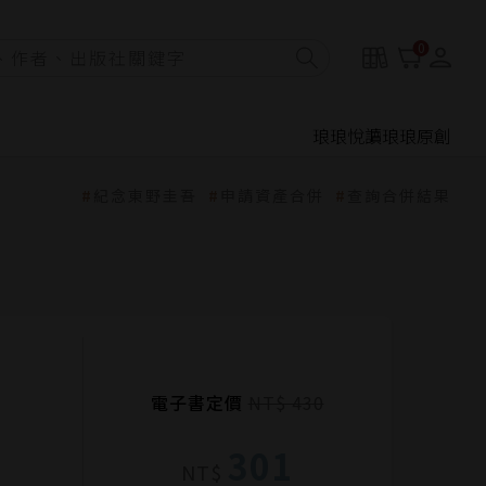
0
琅琅悅讀
琅琅原創
紀念東野圭吾
申請資產合併
查詢合併結果
電子書定價
NT$ 430
301
NT$