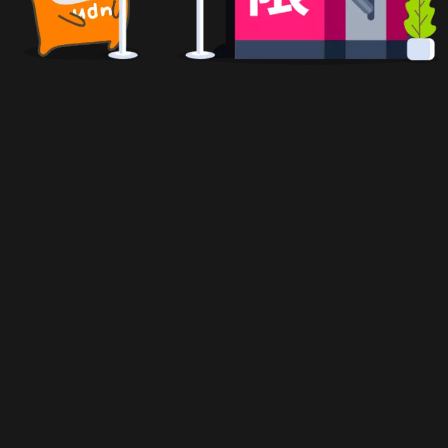
載翰，
尹熙謙幸福快樂。
去。