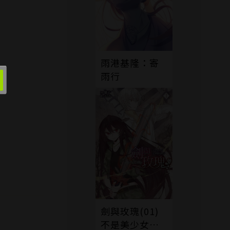
雨港基隆：寄
雨行
劍與玫瑰(01)
不是美少女是