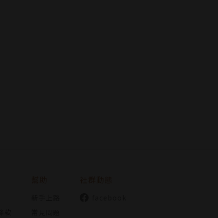
he Devil》。
韓國方）。
幫助
社群動態
新手上路
facebook
條款
常見問題