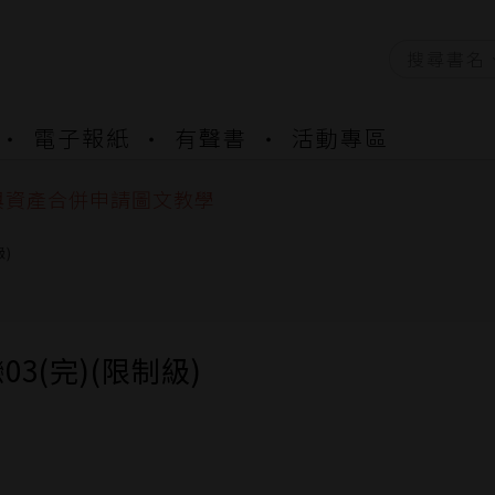
資產合併結果查詢
電子報紙
有聲書
活動專區
書櫃開通申請
與資產合併申請圖文教學
資產合併結果查詢
書櫃開通申請
級)
03(完)(限制級)