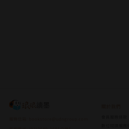
大家好，我是專寫BL的TR，
著有《單行戀》、《Plaything》、《Speak Of T
Bomtoon網路小說《alpha的境遇》連載中（
Twitter：@tarkryu00
譯者簡介
陳莉蓉
專職韓文譯者。
聯絡方式：xxyongi@gmail.com
關於我們
會員服務條款
服務信箱: bookstore@udngroup.com
數位閱讀服務
客服電話: (02)2649-1681分機5