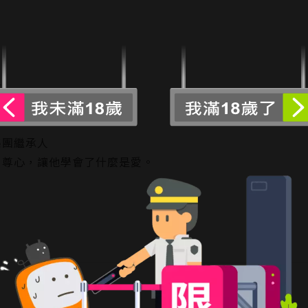
─
集團繼承人
自尊心，讓他學會了什麼是愛。
日，
和套房，
閱讀更多