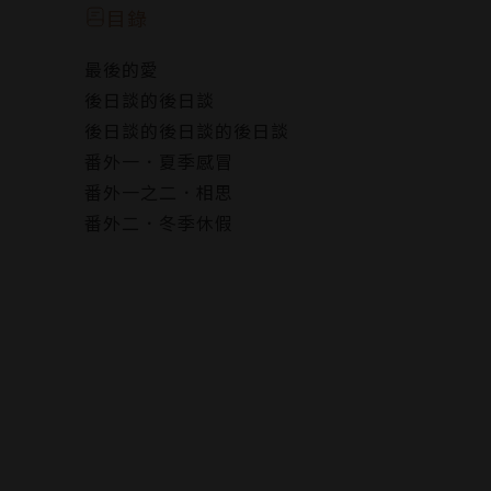
兩人開始了彷彿新婚夫妻的同居生活，
目錄
尹熙謙遇上總是繞著鄭載翰打轉的祕書金泰運，
最後的愛
意外擦出了宛如婆媳般的火花？
後日談的後日談
後日談的後日談的後日談
從他們初次見面開始，以尹熙謙的視角看到的鄭
番外一．夏季感冒
即使知道是這個男人毀了自己的演員生涯，
番外一之二．相思
讓自己墜入深淵，卻依然渴求、依戀著他，
番外二．冬季休假
這樣的尹熙謙究竟抱持著怎樣的心境？
鄭載翰深愛著尹熙謙，學會了信任和表達，
第一次了解如何去關心他人的情緒，一心只想讓
因夏季感冒而彼此照料，溫存於冬日休憩時光。
儘管相處中仍有許多摩擦，但他們選擇一起活下
作者簡介
TR