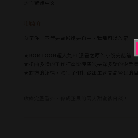
語言
繁體中文
簡介
為了你，不管是電影還是自由，我都可以放棄─
★BOMTOON超人氣BL漫畫之原作小說完結篇！
★扭曲多情的工作狂電影導演╳暴躁多疑的企業
★對方的溫情，融化了他打從出生就高高豎起的
收錄完整番外，修成正果的兩人甜蜜後日談！
在電影院發生的爭執結束後，迎來了尹熙謙的生
鄭載翰費心為尹熙謙準備了禮物、預定高級餐廳
可他的壽星男友卻不太高興？