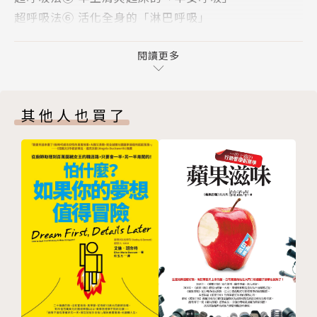
超呼吸法⑥ 活化全身的「淋巴呼吸」
重振精神的「重置呼吸」
超呼吸法⑦ ４·５·６的「息怒呼吸」
活化右腦的「創意呼吸」
超呼吸法⑧ 能夠沉沉入睡的「安眠呼吸」
閱讀更多
……etc
超呼吸法⑨ 活化右腦的「創意呼吸」
超呼吸法⑩ 成長荷爾蒙分泌「改善血液循環的反腹式
【 關於本書 】
其他人也買了
呼吸」
容易大腦缺氧的現代社會
在職場上我們思考、做決策、創意發想，都需要大腦高
靠呼吸法照顧失調的自律神經
度運作。為了支撐高強度的腦力活動，需要有源源不絕
透過深長有規律的節奏控制呼吸
的氧氣作為能量。但是現代社會中，因為長時間使用電
提升效果的七個重點
腦、手機導致駝背，再加上慢性壓力引發焦慮，於是呼
維持高品質呼吸最重要的「姿勢」
吸普遍變得又快又淺，大多數人都有「腦缺氧」的問
口呼吸是不好的呼吸習慣！從鼻子吸氣，嘴巴吐氣
題。
血壓高、有重度憂鬱症狀的人需要注意的事項
第２章 實踐超呼吸法能夠解決各種煩惱
日本前自由搏擊職業選手兼正念導師開發出「超呼吸
效果卓越，超呼吸法大顯身手的情景
法」！正確的呼吸方法，除了可以引入大量氧氣，讓大
Q1 不安或緊張的時候
腦順利運作，呼吸也是人類唯一能主動控制自律神經的