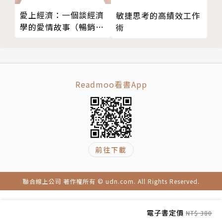
靠呼吸抑制海馬迴的萎縮
愛上經濟：一個談經濟
敏捷思考的高績效工作
讓大腦從茫然轉換到認真專注的模式
學的愛情故事（暢銷紀
術
1988年生於琦玉縣戶田市，國中小學時期曾經被霸
念版）
凌，從困境中體悟鍛鍊身心的重要性。高中學習柔道，
大學開始學習自由搏擊，在學生自由搏擊錦標賽上獲得
兩個量級的冠軍。2019年度奪得日本職業選手第二
名。
Readmoo看書App
秉持著「改變身體就能改變心靈，人生也會隨之改變」
的理念，他成立了個人健身房hu-ReVo。目前以正念
演講者的身分，指導無數經營者、模特兒、醫師、日本
前往下載
代表選手。
聯合線上公司 著作權所有 © udn.com. All Rights Reserved.
審訂者簡介
電子書定價
NT$ 380
白濱龍太郎