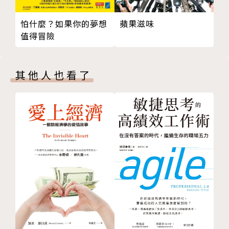
Q2 在家辦公無法專注的時候
手段。只要透過改變呼吸的長度、深度、節奏，就能改
怕什麼？如果你的夢想
蘋果滋味
Q3 陷入自責情緒的時候
變呼吸對身體的作用。
值得冒險
Q4 需要培養發想能力的時候
Q5 嚴重失眠的時候
書中將因應不同生活情境，設計出十種呼吸法，讓你按
Q6 突然感到焦躁的時候
照自己的需求選擇使用。也提供放鬆呼吸肌群的方式，
其他人也看了
Q7 無法消除疲勞的時候
伸展因姿勢不良而萎縮、緊繃的肌肉，讓胸廓更有空
Q8 想要緩解嚴重便祕的時候
間。需要超強專注力、敏銳判斷力的時候，就靠超呼吸
Q9 有點憂鬱、失去幹勁的時候
來讓大腦全面啟動吧！
Q10 人際關係不順利的時候
第３章 大腦功能顯著提升！超呼吸法的機制
超呼吸法如何鍛鍊大腦？
作者簡介
大腦呈現缺氧狀態的四大原因
多工處理會引起大腦疲勞以及記憶力減弱
關根朝之
以大腦功能分析粗心大意的原因
單純發呆的思緒漫遊也會造成疲勞
hu-ReVo股份有限公司董事長。一般社團法人Wish董
消除腦缺氧、腦疲勞的超呼吸法
事長。前職業自由搏擊選手。正念冥想演講者。