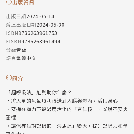
出版資訊
出版日期
2024-05-14
線上出版日期
2024-05-30
ISBN
9786263961753
EISBN
9786263961494
分級
普級
語言
繁體中文
簡介
「超呼吸法」能幫助你什麼？
‧將大量的氧氣順利傳送到大腦與體內，活化身心。
‧安撫在壓力下被過度活化的「杏仁核」，擺脫不安與
恐懼。
‧讓保存短期記憶的「海馬迴」變大，提升記憶力和學
習能力。