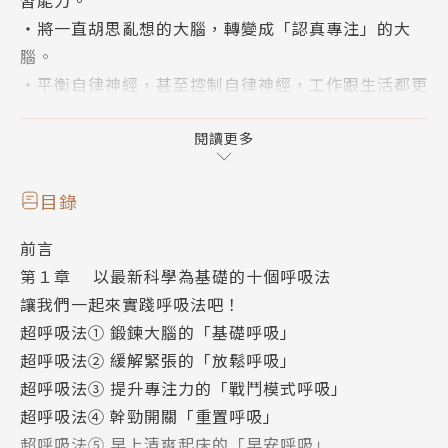
‧將一直胡思亂想的大腦，轉變成「認真專注」的大
腦。
‧平衡自律神經，甚至控制自律神經，工作跟生活都更
遊刃有餘！
閱讀更多
活用呼吸法操控自律神經
該放鬆的時候徹底休息，在關鍵時刻發揮最大實力！
目錄
前言
◆ 啟動副交感神經，放鬆身心──
第１章 以最新科學為基礎的十個呼吸法
緩解緊張的「放鬆呼吸」
讓我們一起來實踐呼吸法吧！
壓抑怒氣的「息怒呼吸」
超呼吸法① 鍛鍊大腦的「基礎呼吸」
沉沉入眠的「安眠呼吸」
超呼吸法② 緩解緊張的「放鬆呼吸」
……etc
超呼吸法③ 提升專注力的「戰鬥模式呼吸」
超呼吸法④ 幹勁開關「重置呼吸」
◇ 提升交感神經，激發幹勁──
超呼吸法⑤ 早上清爽起床的「早安呼吸」
集中專注力的「戰鬥模式呼吸」