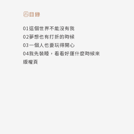
神秘漫畫家，擁有幾十隻可愛小動物和數百萬讀
目錄
已經有兩本好可愛的出版著作《忍不住想打擾你
01這個世界不能沒有我
02夢想也有打折的時候
03一個人也要玩得開心
04我先裝睡，看看好運什麼時候來
版權頁