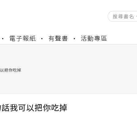
資產合併結果查詢
電子報紙
有聲書
活動專區
書櫃開通申請
與資產合併申請圖文教學
資產合併結果查詢
以把你吃掉
書櫃開通申請
的話我可以把你吃掉