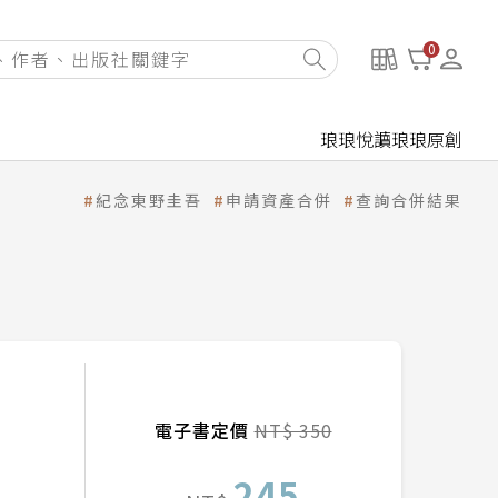
0
琅琅悅讀
琅琅原創
紀念東野圭吾
申請資產合併
查詢合併結果
電子書定價
NT$ 350
245