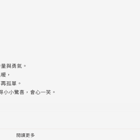
力量與勇氣。
溫暖，
不再孤單。
獲得小小驚喜，會心一笑。
閱讀更多