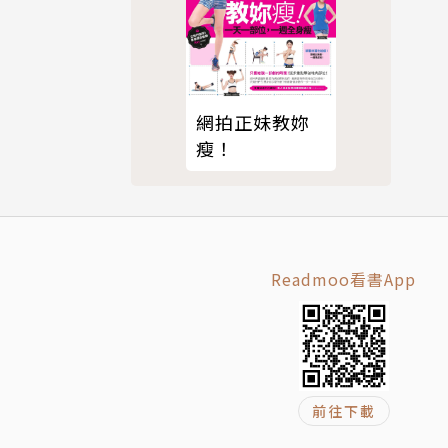
網拍正妹教妳
瘦！
Readmoo看書App
前往下載