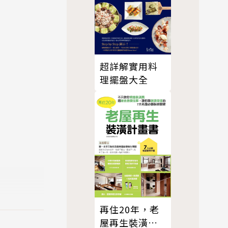
超詳解實用料
理擺盤大全
再住20年，老
屋再生裝潢計