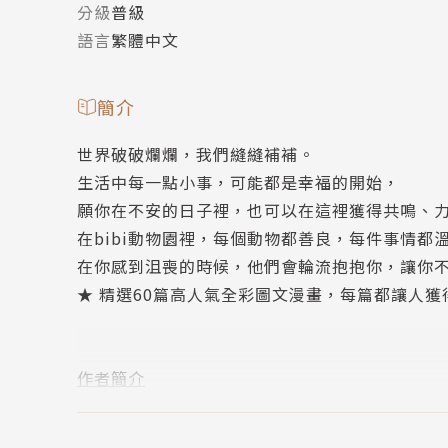
分級
普級
語言
繁體中文
簡介
世界破破爛爛，我們縫縫補補。
生活中每一點小事，可能都是幸福的開始，
願你在不安的日子裡，也可以在這裡獲得共鳴、
在bibi動物園裡，每個動物都善良，每件事情都
在你感到沮喪的時候，他們會輪流抱抱你，讓你
★ 精選60篇高人氣全彩圖文漫畫，每篇都讓人
作者簡介
bibi園長