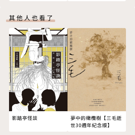
1935年生於日本四國愛媛縣喜多郡大瀨村，1956年入
東京大學法文系就讀，即嗜讀卡謬、沙特等作品，初期
其他人也看了
作品受其影響甚深，以存在主義為形式，呈現社會與個
人的關係。1958年，以《飼養》一書榮獲芥川賞，確
立他「學生作家」的文壇地位。
1963年，大江的妻子生下一個嚴重殘障的孩子，《萬
延元年的足球》便是以此為本，這本代表作榮獲第三屆
谷崎潤一郎大獎。1970年代，他又將文化人類學的理
念逐步引進小說創作中，代表作為《個人的體驗》，該
書除獲第十一屆新潮文學獎，並因此作英譯而將他推向
國際作家的位置。
大江的小說主題充滿爭議，他將自己歸類為「怪誕現實
影踏亭怪談
夢中的橄欖樹【三毛逝
世30週年紀念版】
主義」，他擅長將最強烈的恐懼和下意識願望穿插在日
常生活中，以不合常理的想像瞬間改變現實。其寫作範