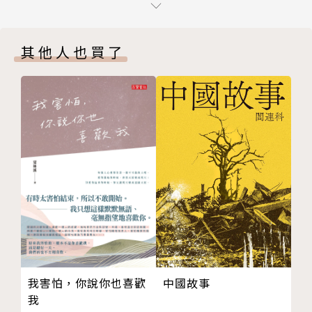
對謠言的抵抗力
親子共讀散文。持續影響深遠的經典。
百年的孩子
★書中收錄大江健三郎妻子親繪插畫
其他人也買了
沒有無法挽回的事情
游珮芸教授（台東大學兒文所所長）專文推薦
請再等上一段時間
推薦跋 在「自己的樹」下，老年大江健三郎與少年的
「對孩子來說，沒有什麼不可挽回的事，這就是人類世
對話
界的原則。孩子自己必須尊重這個『原則』，這是身為
版權頁
孩子最大的榮耀。」——大江健三郎
作者簡介
大江健三郎
1994年諾貝爾文學獎得主，作品風格與傳統如川端康
成等人的溫婉柔美不同，自創出一種曲折行進、氣勢洶
中國故事
我害怕，你說你也喜歡
洶的文體。
我