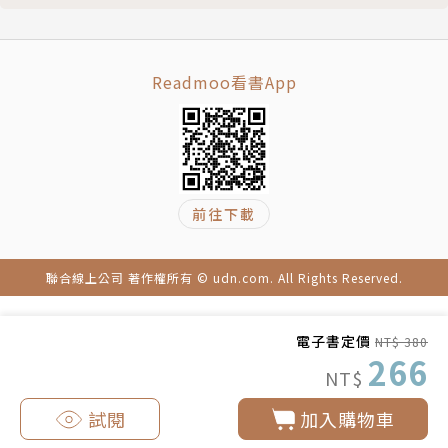
圍涉獵寬廣且具人本關懷的精神，無論是政治、核能危
機、死亡與再生、甚至包括宇宙論，皆呈現在他的創作
中。
Readmoo看書App
其著作《靜靜的生活》、《換取的孩子》、《憂容童
子》、《再見，我的書！》等書由時報出版。
前往下載
譯者簡介
聯合線上公司 著作權所有 © udn.com. All Rights Reserved.
陳保朱
電子書定價
NT$ 380
輔仁大學日本語文學系畢業。擔任過網路公司編輯企劃
266
NT$
等職務，曾為《華西街的一蕊花》撰文，翻譯漫畫及雜
誌文章，現為自由撰稿者及翻譯。
試閱
加入購物車