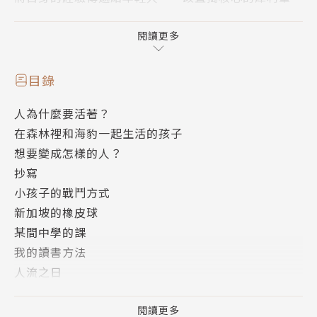
觸，以誠摯而親切的文字，向年輕人娓娓道來他的生命
故事與體悟。「為什麼孩子非得要去上學不可呢？」大
閱讀更多
江開始回顧自己的童年經驗，以及從旁觀察長子光的人
生，提出他對教育溫和而深刻的看法。
目錄
人為什麼要活著？
十六篇以童年生活經驗為題的散文中，他認為最讓年輕
在森林裡和海豹一起生活的孩子
人感到壓力的便是課業與未來，這是亙久不變的課題。
想要變成怎樣的人？
「為什麼孩子要上學？」「人為什麼要活著？」「自己
抄寫
想要成為怎樣的人？」本書不僅是一本指引青少年課題
小孩子的戰鬥方式
的解答之書，也是擁抱青少年不安心靈的安慰手札。
新加坡的橡皮球
某間中學的課
打起精神來，請好好地活著。
我的讀書方法
人流之日
如果我能夠留下什麼給孩子的話，
Tankurō頭炸彈
希望你們千萬要記得，善待自己心裡的那個人。
樹上的讀書之家
閱讀更多