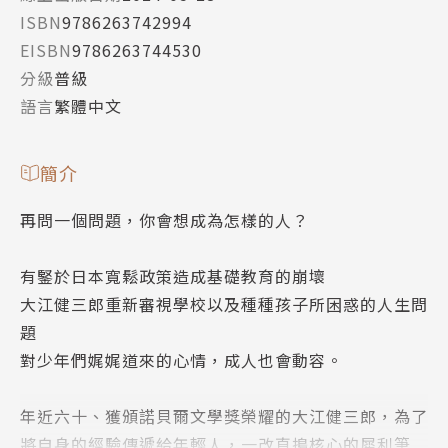
ISBN
9786263742994
EISBN
9786263744530
分級
普級
語言
繁體中文
簡介
再問一個問題，你會想成為怎樣的人？
有鋻於日本寬鬆政策造成基礎教育的崩壞
大江健三郎重新審視學校以及種種孩子所困惑的人生問
題
對少年們娓娓道來的心情，成人也會動容。
年近六十、獲頒諾貝爾文學獎榮耀的大江健三郎，為了
將自身的經驗傳遞給年輕人，一改直搗核心的犀利筆