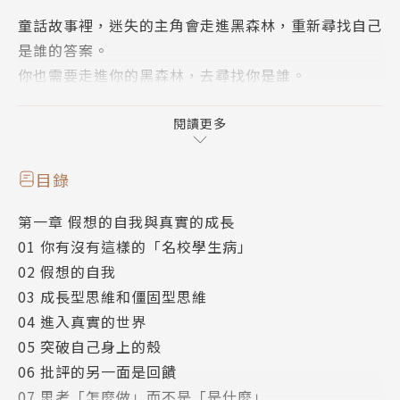
童話故事裡，迷失的主角會走進黑森林，重新尋找自己
是誰的答案。
你也需要走進你的黑森林，去尋找你是誰。
當你終於找到那個新的自我時，你會發現，你認得他！
閱讀更多
他就是你原來的樣子。
那個還沒有因為受傷而害怕，能夠投入做事，也願意接
目錄
近他人，
第一章 假想的自我與真實的成長
還會天真地打量世界，躍躍欲試地想要開始冒險的少
01 你有沒有這樣的「名校學生病」
年。
02 假想的自我
03 成長型思維和僵固型思維
那個懷著初心，還沒有背負那麼多別人的目光的自己。
04 進入真實的世界
05 突破自己身上的殼
每個人的困境都是獨特的，但解決的方式都有跡可循。
06 批評的另一面是回饋
全書中共分9個章節，透過自我練習，讓你找回真實的
07 思考「怎麼做」而不是「是什麼」
自我。