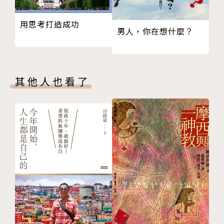
03 當「理想」照進現實
界，也有可取之處。
用思考打造成功
04 你是在努力 還是在模仿努力
男人，你在想什麼？
05 你愛的是興趣 還是興趣背後的成功
▌理想與平庸
➲思考與實踐
不要怪現實把你和理想隔開了，只要你上路了，總會到
➲多年後的回望
達想去的地方，找到在這個世界上最合適的位置。
其他人也看了
第四章 匱乏與不安
01 你究竟是缺錢 還是缺安全感
▌匱乏與不安
02 時間的匱乏和自我安慰的計畫
對於身處困頓中的人，我總是建議他們，去學習一門專
03 愛的匱乏和孤獨
業的技能，它讓你有地方可躲，技能也是誠實的，你投
04 因為匱乏所以逃離
入多少，它就會回報多少。
05 糾結與匱乏
06 怎麼擺脫窮人思維？
▌愛與孤獨
➲思考與實踐
有時候，我們需要先離家，去尋找屬於我們的世界，才
➲多年後的回望
能再回家，以成人的身分，跟家人保持一種新的、相互
第五章 愛與孤獨
支持又富有邊界的聯繫。
01 如何面對不完美的父母