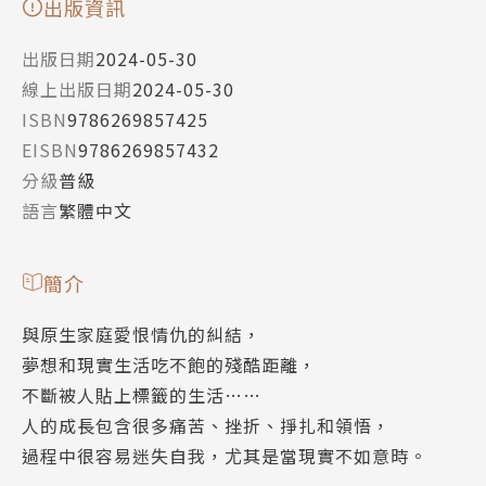
出版資訊
出版日期
2024-05-30
線上出版日期
2024-05-30
ISBN
9786269857425
EISBN
9786269857432
分級
普級
語言
繁體中文
簡介
與原生家庭愛恨情仇的糾結，
夢想和現實生活吃不飽的殘酷距離，
不斷被人貼上標籤的生活……
人的成長包含很多痛苦、挫折、掙扎和領悟，
過程中很容易迷失自我，尤其是當現實不如意時。