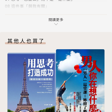
08 這件事「與我有關」
09 「是什麼」與「怎麼辦」
────────────這是一本不完美人生的解答
10 自我和成長的隱喻
閱讀更多
書！────────────
➲思考與實踐
➲多年後的回望
每個人的困境都是獨特的，但解決的方式都有跡可循。
其他人也買了
第二章 更大的世界和眼前的生活
全書中共分9個章節，透過自我練習，讓你找回真實的
01 遙遠的夢想和眼前的生活
自我。
02 遠方是「病」也是「藥」
03 瑣事的意義
▌假想的自我與真實的成長
04 從眼前的生活到更大的世界
追求成長的衝動、擔心做不到的懷疑，這種矛盾永遠會
05 我想去遠方 把人生歸零重來
存在。去見識更大的世界很美好，可是萬一，我們選擇
➲思考與實踐
了「躺平」的路，那也沒什麼大不了。
➲多年後的回望
第三章 理想與平庸
▌更大的世界和眼前的生活
01 接受平庸的那一刻
我們需要經歷很多次理想世界的坍塌，才能達成跟現實
02 你可以嘗試 先做一個「廢物」
的和解，才會發現，這個泥濘、混亂、充滿不確定的世