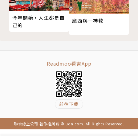
02 我們和原生家庭
▌拖延還是不拖延
03 獨立和革命一樣困難
很多人，深陷於拖延的困擾。記得，每一小步的行動，
今年開始，人生都是自
摩西與一神教
04 成為自己的教養者
己的
都能創造一些新的可能性。
05 我不想跟我媽媽一樣
06 無法拋棄的親情
▌空虛和意義感
07 找回關係中的邊界
任何重要的人生體驗，都會指引我們的人生，告訴我們
➲思考與實踐
活著的意義。
Readmoo看書App
➲多年後的回望
第六章 拖延還是不拖延
▌接納與改變
01 拖延症是心理 還是社會問題？
接納不是軟弱，而是另一種勇敢。去承認生活的殘缺，
02 拖延症與自我期待
去應對因此產生的失落，然後去其他地方尋找生活的出
03 找出你的拖延症原因
路，這是生命最偉大的創造。
前往下載
04 自我譴責和自我諒解
05 與自己談判
▌結束與開始
聯合線上公司 著作權所有 © udn.com. All Rights Reserved.
06 迷茫時看著腳下就好
有時候，我們得學著，從哪裡跌倒，就在哪裡趴下。認
➲思考與實踐
栽了，才會發現，原來可以換個地方，重新來過。