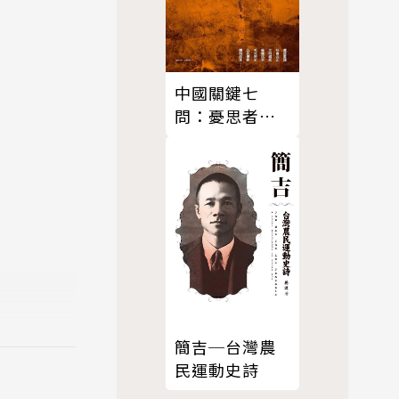
中國關鍵七
問：憂思者的
訪談
簡吉─台灣農
廣播、視聽
民運動史詩