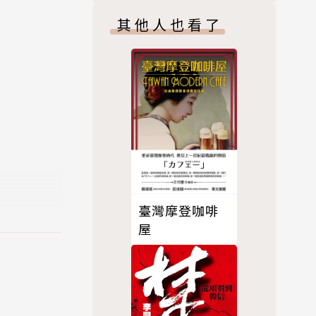
年發展為《臺
其他人也看了
陸續開台，
論立場頗稱
史上也各自
臺灣摩登咖啡
難堪歲月，
屋
器新聞」內
洲；有過沒
 Taiwa
5，致敬維基