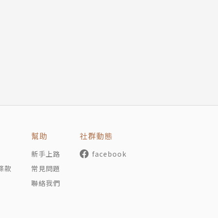
」
仍具高度分化，記者受制於以煽情與利益為主導的政治兩極
自由〉一文其實已有解方：「高度新聞自由與民主功能比較健
治權利國際公約》第19條的權威解釋文也說：「表意自由
」。
進場，帶來自由和解放。
幫助
社群動態
新手上路
facebook
條款
常見問題
聯絡我們