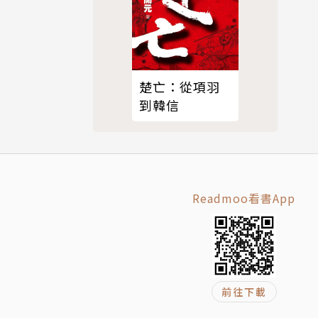
化媒體環
楚亡：從項羽
全的國
到韓信
要……對新聞
Readmoo看書App
前往下載