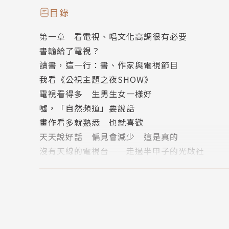
1920年代創刊的《臺灣民報》，可謂開啟了台灣
目錄
灣新民報》，為日據時期唯一由國人發行的報紙
第一章 看電視、唱文化高調很有必要
1950年代，台灣進入「兩報」時代，即《中國
書輸給了電視？
「兩報三台」成為民眾閱聽主流。又肇因於兩報
讀書，這一行：書、作家與電視節目
一致，1990年代中期，也就是政治解嚴後，兩
我看《公視主題之夜SHOW》
電視看得多 生男生女一樣好
●媒介史上的不同頻譜
噓，「自然頻道」要說話
畫作看多就熟悉 也就喜歡
傳統媒介之外，俗稱「第四台」的有線電視、衛
天天說好話 偏見會減少 這是真的
閃爍不同的頻譜。台灣社會追求自我解放的力量
沒有天線的電視台──走過半甲子的光啟社
台灣擁有密度全球第一的24小時電視新聞頻道
欣賞電視，是真的
坐大了報團的保護傘；取締地下電台，使得業主
全世界的公共電視，聯合起來
容，取自網路瀏覽器、行車紀錄器和街道監視器
第二章 新聞人與新聞
有天線的電視台，走過半甲子的光啟社；因「901為新聞
記者的勞動：誰知盤中飧，粒粒皆辛苦
n Journalists，記協）；「無國界記者組織
大記者陸鏗在政大新聞系演講
解密及其創辦人阿桑奇（Julian Assange），