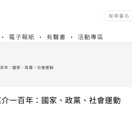
資產合併結果查詢
電子報紙
有聲書
活動專區
中，本站同步暫停部分閱讀服務
書櫃開通申請
與資產合併申請圖文教學
資產合併結果查詢
百年：國家、政黨、社會運動
中，本站同步暫停部分閱讀服務
媒介一百年：國家、政黨、社會運動