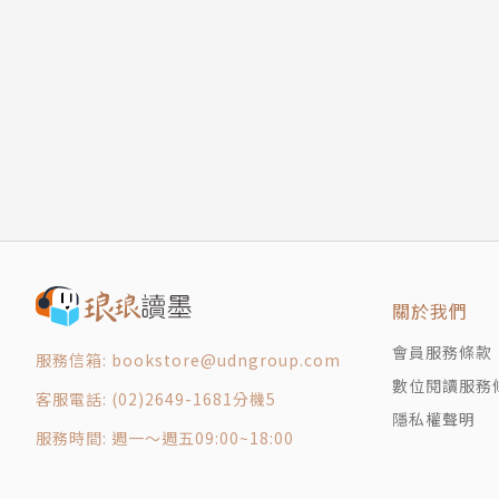
記者的勞動：另一種「誰知盤中飧，粒粒皆辛苦
記者志業的政治認知
●台灣的新聞自由指數帶給我們什麼
螢光幕後的幢幢黑影
「幹掉工會」的總編輯 也被炒魷魚了
如同RSF所言：台灣基本上尊重新聞自由，但
大鯨魚對付小蝦米
境。如何提升？本書作者〈有錢有自由，有新聞
媒介人的法律保護
家……都有來自公權力的經費補助。」《公民與政
大學推進媒介素養，業界培訓專業技能
事業資助……國家首先應該提供充足的公共渠道
漫談新聞倫理及傳媒市場失靈
評論「公民記者」事件
台灣媒介受國家右手之壓抑，也依賴國家左手
記者這一行 見「美」「思齊」
關於我們
記者這一行 見「美」「思齊」
=本書簡目=
會員服務條款
為什麼我們沒有老記者？
服務信箱: bookstore@udngroup.com
第一章 看電視、唱文化高調 很有必要
數位閱讀服務
《紐約時報》的風格
客服電話: (02)2649-1681分機5
隱私權聲明
貓爪子下的夜鷹
第二章 新聞人與新聞
服務時間: 週一～週五09:00~18:00
記者的消息來源
記者的勞動：誰知盤中飧，粒粒皆辛苦
記者節 防政府如防賊
記者這一行 見「美」「思齊」