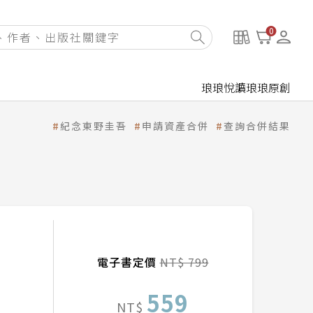
0
琅琅悅讀
琅琅原創
紀念東野圭吾
申請資產合併
查詢合併結果
電子書定價
NT$ 799
559
NT$