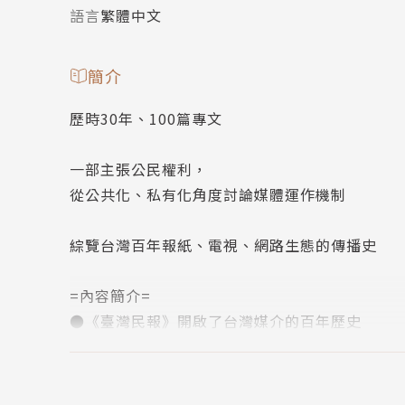
語言
繁體中文
簡介
歷時30年、100篇專文
一部主張公民權利，
從公共化、私有化角度討論媒體運作機制
綜覽台灣百年報紙、電視、網路生態的傳播史
=內容簡介=
●《臺灣民報》開啟了台灣媒介的百年歷史
本書收錄作者自1992至2022年間發表在報
部門，以及日益重要的網路與影音視頻，上下縱