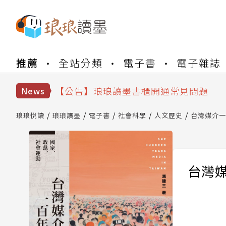
【公告】琅琅書店服務升級重要說明及
推薦
全站分類
電子書
電子雜誌
【公告】因 Readmoo 讀墨系統維護
【公告】琅琅讀墨數位閱讀資產合併與
【公告】琅琅讀墨書櫃開通常見問題
News
【公告】琅琅讀墨 3 分鐘完成書櫃開通
【公告】琅琅書店服務升級重要說明及
琅琅悅讀
琅琅讀墨
電子書
社會科學
人文歷史
台灣媒介一
【公告】因 Readmoo 讀墨系統維護
台灣