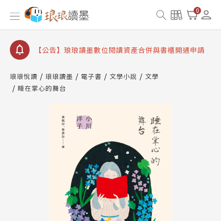
【公告】因 Readmoo 讀墨系統維護中，本站同步暫
0
停部分閱讀服務
【公告】琅琅讀墨數位閱讀資產合併與書櫃開通申請
【公告】琅琅讀墨書櫃開通常見問題
【公告】琅琅讀墨 3 分鐘完成書櫃開通與資產合併申
請圖文教學
琅琅悅讀
琅琅讀墨
電子書
文學小說
文學
【公告】琅琅書店服務升級重要說明及資產合併結果
睡在掌心的舞台
查詢
【公告】因 Readmoo 讀墨系統維護中，本站同步暫
停部分閱讀服務