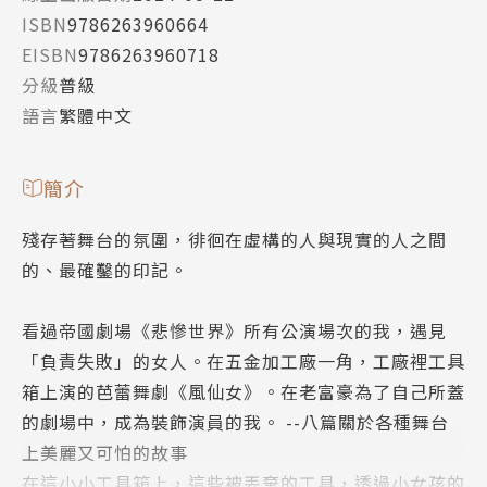
ISBN
9786263960664
EISBN
9786263960718
分級
普級
語言
繁體中文
簡介
殘存著舞台的氛圍，徘徊在虛構的人與現實的人之間
的、最確鑿的印記。
看過帝國劇場《悲慘世界》所有公演場次的我，遇見
「負責失敗」的女人。在五金加工廠一角，工廠裡工具
箱上演的芭蕾舞劇《風仙女》。在老富豪為了自己所蓋
的劇場中，成為裝飾演員的我。 --八篇關於各種舞台
上美麗又可怕的故事
在這小小工具箱上，這些被丟棄的工具，透過小女孩的