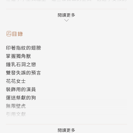
手重獲新生，演出了仙女與青年的悲劇愛情故事《風仙
女》。
閱讀更多
女工悄悄從背後靠近小女孩，避免自己的影子打擾到
目錄
她。小女孩的指頭全都髒得跟工具箱同個顏色，但她的
印著指紋的翅膀
每個動作都經過精心設計，毫無一點遲疑，極為精雕細
掌握獨角獸
琢。與其說小女孩是操控一切的全能導演，不如說她只
鐘乳石洞之戀
是為那些工具服務的忠心僕從。工具箱在小女孩的眼
雙發失誤的預言
裡，遠比表面所見擁有更深奧的世界。它就像真實世界
花花女士
的舞台那樣，每一分、每一秒都是瞬息萬變的。女工默
裝飾用的演員
默地站在後方，除此之外她沒有任何能做的。突然，她
運送祭獻的狗
想起文化會館座椅的觸感，以及從三樓往下看見遠方舞
無限壁虎
台上交叉的兩束光。女工相信，那些金屬小零件摩擦所
引用文獻
發出的鏗鏘，在小女孩的世界裡一定是響著跟交響樂團
版權頁
一樣美妙的音樂。
閱讀更多