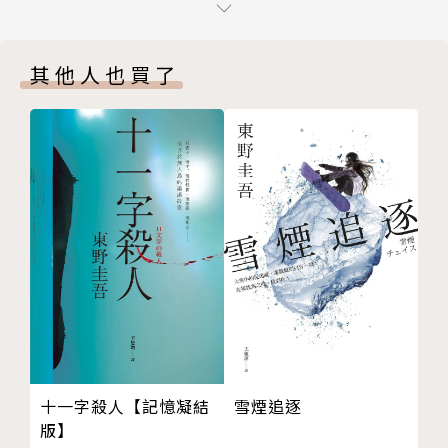
尖嘴鉗舞蹈著。損壞的工具化身為仙女，飛舞在離地僅
幾公分的森林裡。〈印著指紋的翅膀〉
其他人也買了
死去大狗的眼睛裡，還清楚映照著抱著《侯鳥的秘
密》、緊捏襯衫下擺的我的身影，遲遲不消。我就像祭
獻一樣，被關在那裡面。許多孩子們中只有我被挑中，
有了屬於自己的地方，哪裡也去不了。就跟變成冰雕的
驢子木乃伊、在耳朵凹處築巢的侯鳥、還是胎兒的弟弟
一樣，我們都是被特別挑選的。〈運送祭獻的狗〉
作者簡介
小川洋子 Yoko Ogawa
十一字殺人【記憶凝結
雪煙追逐
一九六二年出生於岡山市。早稻田大學第一文學院畢
版】
業。一九八八年以〈毀滅鳳蝶的時候〉獲海燕新人文學