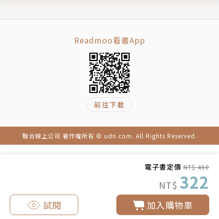
者。在語言的轉換之間讀出背後的精神與靈魂，以欣賞
兩者的迥異為樂。家有三貓，喜歡下廚，最愛的一本書
是「黑暗，也是一種力量」。電子信箱:niyachoco@g
Readmoo看書App
mail.com
詹慕如
前往下載
自由口筆譯工作者。譯作多數為文學小說、人文作品，
並從事各領域之同步、逐步口譯。
臉書專頁：譯窩豐 www.facebook.com/interjptw
聯合線上公司 著作權所有 © udn.com. All Rights Reserved.
電子書定價
NT$ 460
322
NT$
試閱
加入購物車