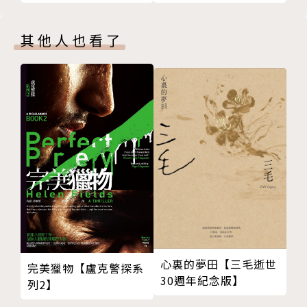
獎；一九九一年〈妊娠日曆〉獲得芥川獎；二○○四年
《博士熱愛的算式》獲讀賣文學獎、書店大獎，同年
其他人也看了
《婆羅門的埋葬》獲泉鏡花文學獎。二○○六年《米娜
的行進》獲谷崎潤一郎獎。二○○七年獲頒法國藝術文
化勳章騎士勳位。二○一三年以《小鳥》獲得藝術選獎
文部科學大臣獎。二○二○年以《小箱》獲得野間文藝
獎。二○二一年榮獲紫綬褒章。另著有《約定好的移
動》（暫譯）、《節制的打盹》（暫譯）等，等多部作
品。
譯者簡介
心裏的夢田【三毛逝世
黃毓婷
完美獵物【盧克警探系
30週年紀念版】
列2】
輔大日文系畢業，曾任電子業及文創業。現為專職譯