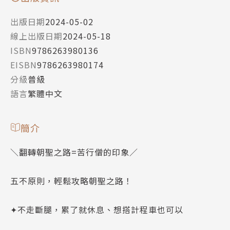
出版日期
2024-05-02
線上出版日期
2024-05-18
ISBN
9786263980136
EISBN
9786263980174
分級
普級
語言
繁體中文
簡介
＼翻轉朝聖之路=苦行僧的印象／
五不原則，輕鬆攻略朝聖之路！
✦不走斷腿，累了就休息、想搭計程車也可以