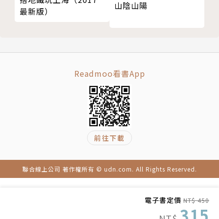
山陰山陽
最新版）
在55歲這一年，Tina做了跨出舒適圈的突破——靠雙
腿走完，全程779公里聖地牙哥朝聖之路。
● 無須被體力和年紀所限制
Readmoo看書App
不是運動咖的她，就跟你我一樣，是個不常運動的普通
人，那「運動肉咖」的他們又是怎麼辦到的？ ——你
可以不住庇護所、不過度負重，也不隨意吃，住宿與晚
餐皆交由旅遊社代辦，將全副身心投入在旅程中，只為
前往下載
盡情欣賞每段不同的風景。
聯合線上公司 著作權所有 © udn.com. All Rights Reserved.
● 相信自己一定可以
完成旅途的他們想跟你說，朝聖之路不只是年輕人的專
電子書定價
NT$ 450
315
利，只要你想，幾歲都可以參加。
NT$