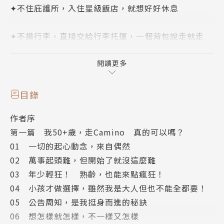
✦不住庇護所，入住星級飯店，就想好好休息
✦不揹行李，直接交給行李托運，一個背包說走就走
✦不自己煮飯，走進餐廳，享受在地美食
閱讀更多
✦不走馬看花，停留喜愛的城市，盡情觀光
目錄
作者序
【本書特色】
第一篇 我50+歲，走Camino 真的可以嗎？
1. 朝聖之路不再是年輕人的專利，第一本熟齡者朝聖
01 一切的起心動念，來自偶然
之路專書
02 萬事起頭難，但開始了就沒這麼難
03 年少輕狂！ 熟齡，也能來點瘋狂！
2. 運動肉腳、零健行經驗者也ok，用最輕鬆省力、不
04 小孩才做選擇，雖然我是大人但也不能全都要！
勉強的方式走完全程
05 公告周知，是我挺身而進的秘訣
06 想怎樣就怎樣，不一樣又怎樣
3. 遊記心得＋旅遊資訊，兼具故事性和實用性，還有