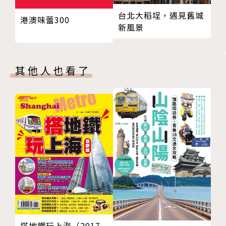
01 後來的我們，我們的後來 ──by Tina
台北大稻埕，遇見舊城
港澳味蕾300
02 我變，我變，我變變變──by Mr.K
1. 朝聖之路非年輕人或體力好的人專屬，熟齡者也可
新風景
03 每天都是嶄新的開始──by Mr.K
以
04 你的天馬行空，我的心跳撲通──by Mr.K
05 我的老爸、老媽和Camino──by 小女兒 阿
2. 想要以輕鬆愉快的方式，踏上朝聖之路的旅客
其他人也看了
咩
06 真的，還是假的？──by 大兒子 小哥
—自認走路肉腳、體力不足，但也嚮往朝聖之路
06 下一站，去哪兒──by Tina
—不用只住庇護所，朝聖時也能住得舒服
—飲食不必克難，也能享受在地有趣美食
3. 對朝聖之路感到好奇，考慮踏上旅程的新手
【可以從本書中學到的事】
● 追逐夢想不分年紀
搭地鐵玩上海（2017