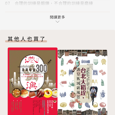
07 合理的訓練是鍛鍊，不合理的訓練是磨練
旅伴K先生補充的小專欄，增添了不少趣味性
08 所有一切都是最好的安排
09 準備出發的情緒，持續發酵
閱讀更多
4. 走朝聖之路一定很刻苦嗎？作者用他的親身經歷告
10 蓄勢待發，全員啟動中
訴你，不一定
第二篇 Camino的XYZ方程式，究竟該如何破解？
其他人也買了
01 跟著黃箭頭，走出勇氣之路
【為什麼需要這本書】
02 肉腳行不行？距離見真章
03 誰與同行？Camino路上的你我他
坊間書籍和網路資訊，多半以一個人（多為35歲以
04 天氣很魔術，雲彩很調皮
下）的刻苦朝聖之路為主。Tina實際去走之後，發現
05 每天換一家，處處當我家
很多七、八十歲的外國人，他們也用不同的方式來走朝
06 飲食男女，食在好滋味
聖之路，不再被最少花費、自我挑戰和磨練給捆綁，可
07 有緣同行，風也過雨也走
以住旅館、搭車，事先安排預訂，使用不同的拼裝方
08 天地悠悠，心怦然而動
式，讓自己可以專注在走路上就好。本書將透過Tina
09 一期一會，漫遊好時光
自身的經驗分享，帶給讀者更平易近人的新選擇！
10 流光飛舞，瞬間即永恆
第三篇 Camino 之後，餘波盪漾
【誰適合這本書】