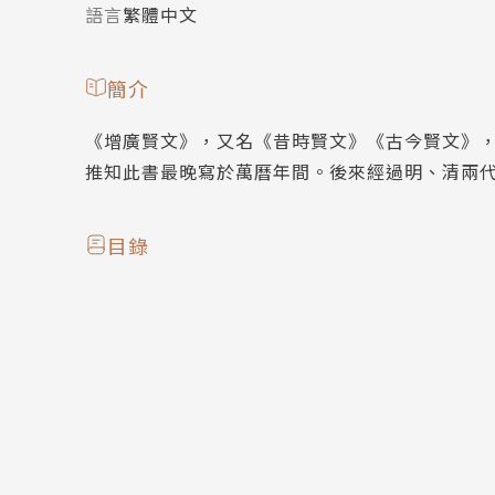
語言
繁體中文
簡介
《增廣賢文》，又名《昔時賢文》《古今賢文》
推知此書最晚寫於萬曆年間。後來經過明、清兩
目錄