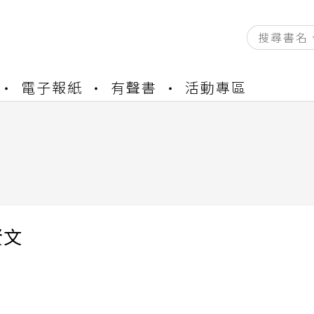
資產合併結果查詢
電子報紙
有聲書
活動專區
中，本站同步暫停部分閱讀服務
書櫃開通申請
與資產合併申請圖文教學
資產合併結果查詢
中，本站同步暫停部分閱讀服務
賢文