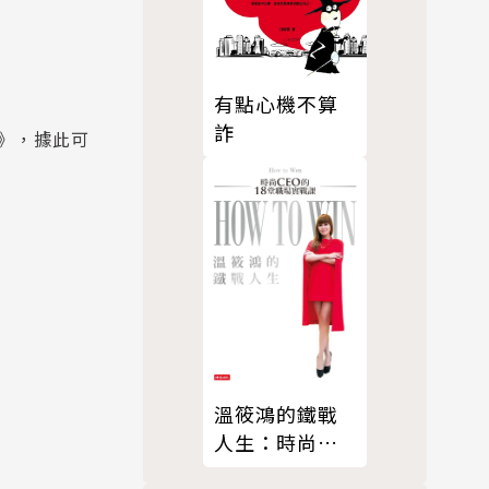
有點心機不算
詐
》，據此可
溫筱鴻的鐵戰
人生：時尚
CEO的18堂職