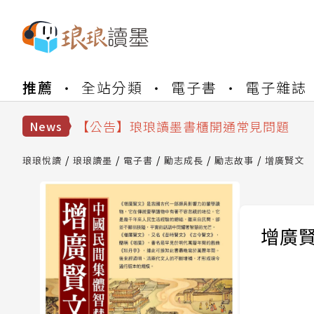
【公告】琅琅書店服務升級重要說明及
推薦
全站分類
電子書
電子雜誌
【公告】因 Readmoo 讀墨系統維護
【公告】琅琅讀墨數位閱讀資產合併與
【公告】琅琅讀墨書櫃開通常見問題
News
【公告】琅琅讀墨 3 分鐘完成書櫃開通
【公告】琅琅書店服務升級重要說明及
琅琅悅讀
琅琅讀墨
電子書
勵志成長
勵志故事
增廣賢文
【公告】因 Readmoo 讀墨系統維護
增廣