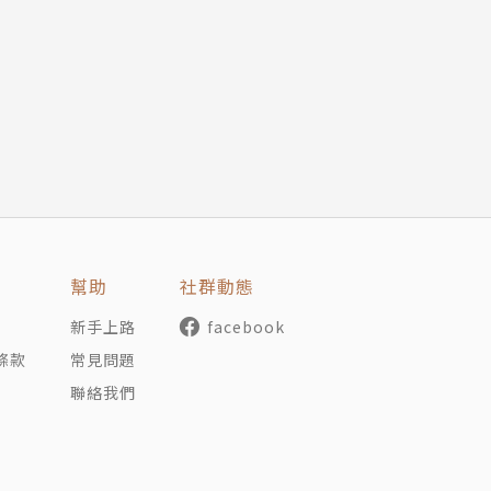
事忙掏計算機，你畫一畫給答案。
，你賺多少？只要拆解百分比。
數估算合理租金該漲多少嗎？
裡面一面牆放得下浴缸嗎？
20％的新創公司，五年後賺多少？
業的術語，商務晚宴最需要。）
樣心裡有數。
幫助
社群動態
新手上路
facebook
條款
常見問題
問題的技巧和竅門。頻道影片累積數億觀看次數，她的數學基礎課程
聯絡我們
亞大學學習機械工程，並先後於美國國家航空暨太空總署（NASA