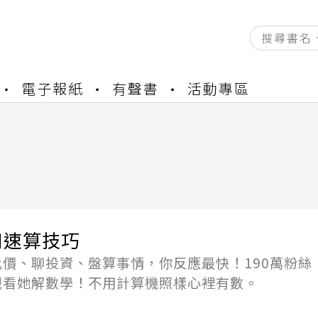
資產合併結果查詢
電子報紙
有聲書
活動專區
中，本站同步暫停部分閱讀服務
書櫃開通申請
與資產合併申請圖文教學
資產合併結果查詢
中，本站同步暫停部分閱讀服務
用速算技巧
比價、聊投資、盤算事情，你反應最快！190萬粉絲
觀看她解數學！不用計算機照樣心裡有數。