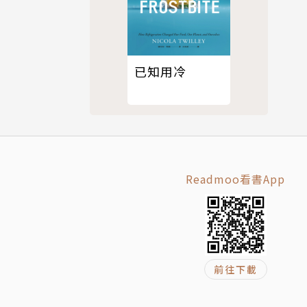
已知用冷
Readmoo看書App
更幫助無數人
前往下載
）、波音公