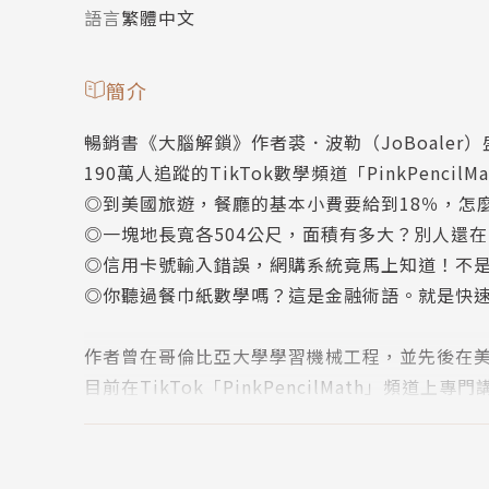
語言
繁體中文
簡介
暢銷書《大腦解鎖》作者裘．波勒（JoBoaler
190萬人追蹤的TikTok數學頻道「PinkPencilM
◎到美國旅遊，餐廳的基本小費要給到18％，怎
◎一塊地長寬各504公尺，面積有多大？別人還
◎信用卡號輸入錯誤，網購系統竟馬上知道！不
◎你聽過餐巾紙數學嗎？這是金融術語。就是快
作者曾在哥倫比亞大學學習機械工程，並先後在美
目前在TikTok「PinkPencilMath」頻道
粉絲追蹤人數高達190萬。
很難想像，數學這麼好的她，12歲時數學爛到得
因為她不解：「為什麼不能用0去除一個數字？」