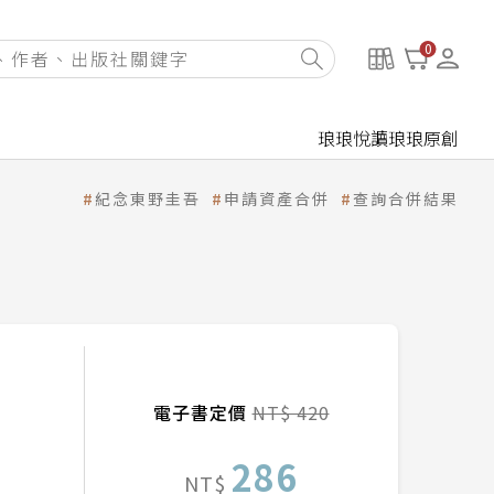
0
琅琅悅讀
琅琅原創
紀念東野圭吾
申請資產合併
查詢合併結果
電子書定價
NT$ 420
286
NT$