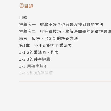
「為什麼計算順序是先乘除後加減？」、「有沒
目錄
教科書上的解釋和重複的練習，對她毫無幫助。
目錄
進入大學後，她開始研發完全不需要背誦的解題
推薦序一 數學不好？你只是沒找到對的方法
並應用在日常生活中，像是開會、聊球、購物、
推薦序二 從速算技巧，學解決問題的創造性思
不用計算機也能反應快，本書就是她的技巧大公
前言 最快、最創新的解題方法
第1章 不用背的九九乘法表
◎37乘以49，兩個十位數的乘法，你能「掐指」
1-1 2的乘法表，列表
你一定很熟悉九九乘法表，但生活中的計算不會
1-2 3的井字遊戲
你會用表格、用井字遊戲、用手指速算嗎？
1-3 用磚塊算4
學會這些方法，遇上11以上的乘法，身邊沒有計
1-4 5和0的翹翹板
開會、逛賣場比價、聊投資、規畫事情時，你反
1-5 雙重井字遊戲，6的乘法表
1-6 7的井字遊戲
◎超實用速算技巧：算小費、比折扣、思考做事
1-7 過河遊戲，8的乘法
．一部影片70分鐘，我想用1.25倍速快速瀏覽
1-8 有起必有落
．到美國旅遊，餐廳的基本小費要給到18％，怎
1-9 99和999三明治
．籃球賽，三分球投8中5和投7中4，誰比較準？