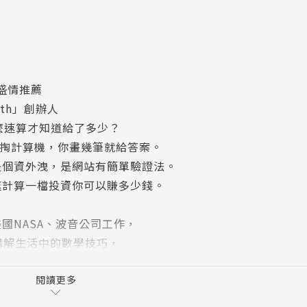
）盛情推薦
ath」創辦人
麼速算才知道給了多少？
在掏計算機，你畫幾筆就給答案。
是個資外洩，是網站有簡單驗證法。
速計算一檔投資你可以賺多少錢。
國NASA、波音公司工作，
上專門講解生活中的數學技巧，
重修。
閱讀更多