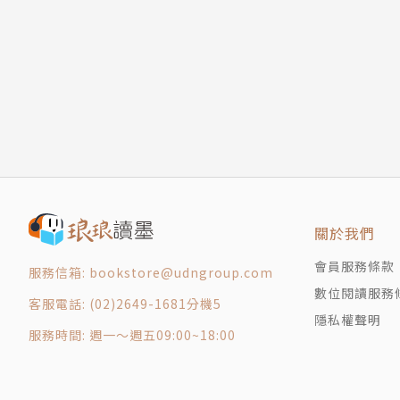
1-10 用另一個方法計算9的乘法
．一塊地長458公尺寬72公尺，面積有多大？同
1-11 數手指，算9
．你買了500美元的微軟股票，一年後漲了13％
1-12 6乘到10，雙手就能算
．物價上漲，房東說租金也要漲，你會用物價指
1-13 11乘法表，成雙成對
．你正在看設計師規畫好的浴室藍圖，能目測出
第2章 超實用速算技巧
．老闆打算投資10萬美元，到一家每年可成長約
2-1 一秒算出奇數相加
（你可以馬上回答嗎？這就是餐巾紙數學，金融
2-2 偶數相加，也能秒算
2-3 大數字減法
開會、比價、聊投資、盤算事情，你反應最快！
2-4 用加法算減法！
190萬粉絲破億次觀看她解數學！不用計算機照
關於我們
第3章 速乘的祕訣
3-1 任何數乘以5
【作者簡介】
會員服務條款
服務信箱: bookstore@udngroup.com
3-2 三位數乘以11，不用按計算機
譚雅．扎克維奇（Tanya Zakowich）
數位閱讀服務
客服電話: (02)2649-1681分機5
3-3 訂閱費每月13美元，一年要花多少錢？
創立Pink Pencil Math，分享解決數學
隱私權聲明
服務時間: 週一～週五09:00~18:00
3-4 相差2的數字相乘
重拾對數學的信心。
3-5 7×11×13的巧合
創立@pinkpencilmath之前，她在哥倫比
3-6 兩位數乘法彩虹
司和超級高鐵（Hyperloop One）工作。