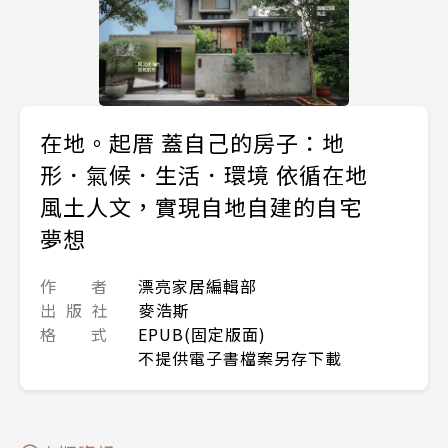
在地。起厝 蓋自己的房子：地
形．氣候．生活．環境 依循在地
風土人文，實現自地自建的自宅
夢想
作 者
漂亮家居編輯部
出 版 社
麥浩斯
格 式
EPUB(固定版面)
不提供電子書檔案另存下載