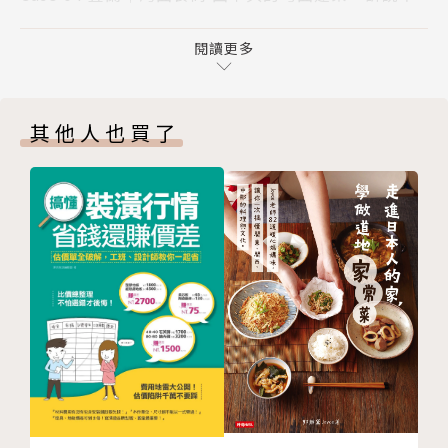
可思議的灣曲故事
足，再以設計原創將原始環境優勢充分發揮，如此在自
Case 05 新竹｜鋼鐵豆腐 老貨櫃驚人大改造，建築版
閱讀更多
己最喜歡的土地上，建構能代代傳承的台灣宅，絕不是
變型金剛正上演
夢想！
Part 2 在台灣中部蓋房子
其他人也買了
Case 06 台中｜天井之家 坐看四季變化，願在此做個
【本書特色】
天井之蛙
Case 07 彰化｜埔鹽家屋 看盡大江大河，只愛綠野稻
◎15-20個台灣在地住宅精彩案例
浪中的這片白帆
收綠15-20個台灣精彩案例，儘管台灣土地、氣候有種
Case 08 台中｜合院之家 用情感在土地上扎根，轉折
種限制，卻能從旁觀察建築大師如何運用無限創意及工
之間遇見幸福
法，截長補短、化腐朽為神奇，蓋出最適居住的台灣房
Case 09 南投｜One House 波光粼粼、綠草如茵，
子。
愛，讓家屋永遠閃亮如新
Case 10 台中｜台中．石岡 降低對土地的破壞，與自
◎精闢深入的設計解讀
然共生、食農合一的田園生活
以建築師的角度來深入介紹台灣建築所需的特殊條件，
Part 3 在台灣南部蓋房子
不為人知的在地工法與KNOWHOW。案例的室內外設
Case 11 台南｜有春住宅 有光、有風、有花草，自然
計理念及背景，看他們如何打破空間的藩籬與限制，為