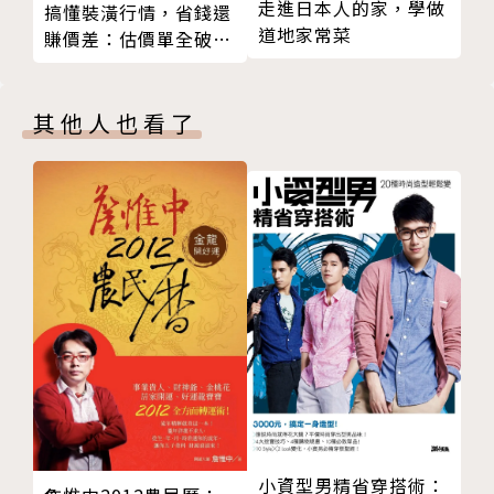
走進日本人的家，學做
搞懂裝潢行情，省錢還
而然的居室生活
屋主解決建地狹小的問題，打造出令人拍案叫絕的好設
道地家常菜
賺價差：估價單全破
Case 12 台南｜新化蔡宅 好山好水、福人福地，承載
計。
解，工班、設計師教你
濃濃情感的幸福厝
一起省
Case 13 台南｜陳氏家屋 三合院起家厝，幸福記憶永
其他人也看了
◎平面圖、立面圖、剖面圖及實景照片呈現小住宅的設
遠在
計教戰守則
Case 14 台南｜純白住宅 用幸福純白，啟動家屋好風
每個案例皆包括平面圖、立面圖、剖面圖及實景照片，
景
並為讀者帶來全新的視野，幫助讀者可以很輕易地理解
Part 4 在台灣東部及離島蓋房子
建此案例設計的細節及設計重點。
Case 15 花蓮｜瑞穗旅宿 傳承家業，從一個浪漫禮物
開始
Case 16 台東｜台東林家 愈是純粹簡單愈美好，質樸
泥牆內藏了滿滿幸福味
Case 17 台東｜都蘭小築 結廬在人境，而無車馬喧－
仙境般自給自足的山居歲月
Case 18 小琉球｜山邑家 隱沒海天之間，與大地一同
小資型男精省穿搭術：
呼吸光合生活宅