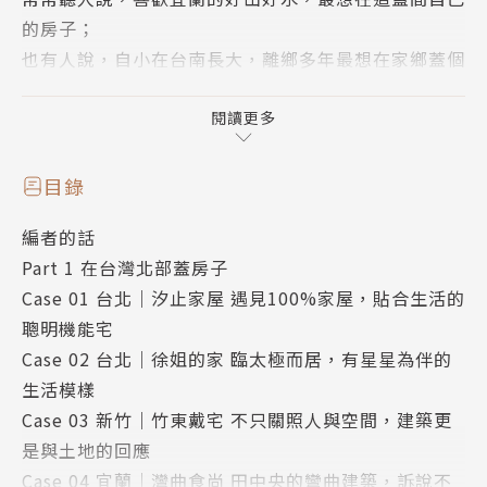
的房子；
也有人說，自小在台南長大，離鄉多年最想在家鄉蓋個
自己的厝；
又或者曾到台東一遊，起心動念，想在大平洋之濱蓋個
閱讀更多
房子養老......
目錄
但人們不知道的是：宜蘭換季時節易因反潮帶來嚴重濕
編者的話
氣，建材壽命短；台南高溫多晴，房子得留意通風散熱
Part 1 在台灣北部蓋房子
機能；濱海屋雖風景優美，但除了強大風力外，海風中
Case 01 台北｜汐止家屋 遇見100%家屋，貼合生活的
挾帶鹽分，易腐蝕房屋結構。
聰明機能宅
Case 02 台北｜徐姐的家 臨太極而居，有星星為伴的
想在這片寶島上一圓自己在地起厝的阿宅夢，有許多看
生活模樣
得到、看不到的困難點，尤其在台灣混合型氣候及複雜
Case 03 新竹｜竹東戴宅 不只關照人與空間，建築更
地形之下，想要構築一個能永續生活的家，除了挑選自
是與土地的回應
己嚮往的區域，更應依據地形、地質、氣候、濕度等條
Case 04 宜蘭｜灣曲食尚 田中央的彎曲建築，訴說不
件因地置宜有不同的規畫，依傍著建築工法補強先天不