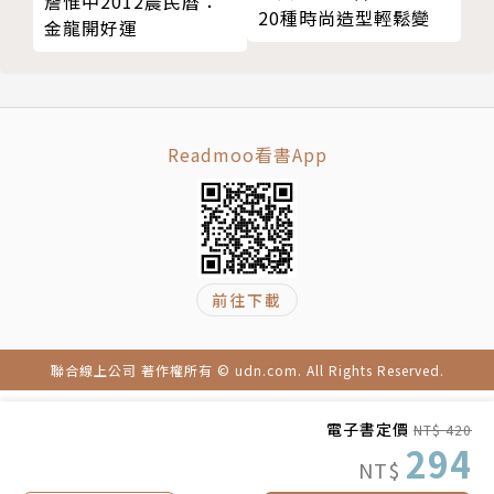
詹惟中2012農民曆：
20種時尚造型輕鬆變
Case 19 蘭嶼｜顏老師的家 只有大海知道的美好，在
金龍開好運
海景的第一線蓋房子
結語 依循土地氣候，建立屬於自己的家園
特別附錄 開啟你的自宅夢！從零到有，蓋屋流程 Step
by Step 詳解
Readmoo看書App
前往下載
聯合線上公司 著作權所有 © udn.com. All Rights Reserved.
電子書定價
NT$ 420
294
NT$