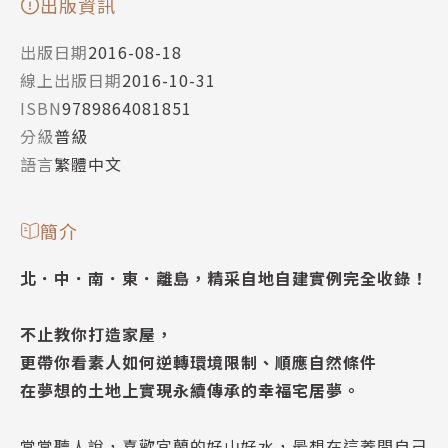
出版資訊
出版日期
2016-08-18
線上出版日期
2016-10-31
ISBN
9789864081851
分級
普級
語言
繁體中文
簡介
北．中．南．東．離島，精采自地自建實例完全收錄！
不止教你打造家屋，
更帶你看素人如何逆轉環境限制、順應自然條件
在夢想的土地上實現永續傳承的幸福宅居夢。
常常聽人說，喜歡宜蘭的好山好水，最想在這蓋間自己