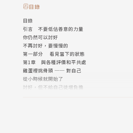
你覺得你是一個善良的人嗎？不用辛苦地活在
目錄
只要稍稍調整「討好」的使用方式及頻率，你
目錄
越讓自己幸福，你就會越使別人高興。
引言 不要低估善意的力量
你仍然可以討好
教育博士麥克運用其教育背景，將探討使人陷進
不再討好，要慢慢的
視自我價值，改善我們與人連結的方式，藉此建
第一部分 看見當下的狀態
第1章 與各種評價和平共處
看見五種社交需求，打破討好慣性：
雞蛋裡挑骨頭 ── 對自己
◎關係裡的許願池，有求必應──怕拒絕
從小時候就開始了
從來不提出要求，就不會有被拒絕的問題，然而
討好，但不給自己徒增負擔
求。（第4章）
第2章 我是哪一種討好者？
誠實地看一眼鏡子
◎有些痛，這一生不該避開──怕衝突
「討好健康指數」測驗
只要旁人的想法跟自己不符，我習慣妥協或附和
不只是測驗
立的經驗。（第5章）
第3章 把好人面具摘下