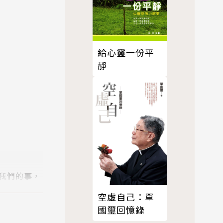
給心靈一份平
靜
我們的事，
而形成與強
空虛自己：單
國璽回憶錄