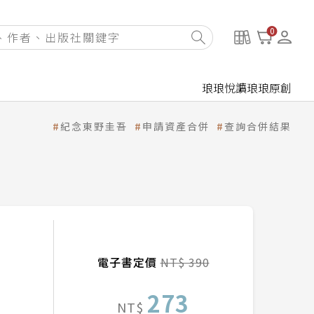
0
琅琅悅讀
琅琅原創
紀念東野圭吾
申請資產合併
查詢合併結果
電子書定價
NT$ 390
273
NT$