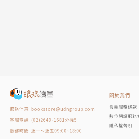
負面評價較可信
◎對於這個「我」，我很不滿意──怕不夠
被讚美，不開心
我們人類與幾個人共處，就有幾種臉孔，然而我
偽裝到後來厭世
（第7章）
不完整的大人
第二部分 善良者面向世界的五個不安
自我提醒小語錄，無痛卸下好人面具──
第4章 我需要你喜歡我：怕（被）拒絕
✓在聽別人分享最近有什麼新發現時，不要急
做一張拒絕集點卡
✓如果要確實改掉比較心態，就要檢視、重建日
懂得「拒絕之道」，人緣更好
小時」。
每次被拒絕，都是微小成功
✓在這個分心時代，我們真正需要的不是提高
第5章 我需要你不生我的氣：怕衝突
✓人遠比自己想像的更不在意旁人。你能形容
會吵架，關係更健康
關於我們
小時候的「乖孩子」長大以後……
本書特色
會員服務條款
學會化解對立危機
服務信箱: bookstore@udngroup.com
數位閱讀服務
適當的痛是養分，讓你自發光芒
1. 最新調查指出，自覺討好傾向的人數已超過
客服電話: (02)2649-1681分機5
第6章 我需要你的關注：怕被忽略
隱私權聲明
實感受，擱置自己的人生目標等，導致內心過度
服務時間: 週一～週五09:00~18:00
別關注我，但要在乎我