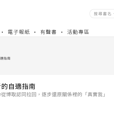
資產合併結果查詢
電子報紙
有聲書
活動專區
書櫃開通申請
與資產合併申請圖文教學
資產合併結果查詢
書櫃開通申請
適指南
者的自適指南
力從博取認同拉回，逐步還原關係裡的「真實我」
）