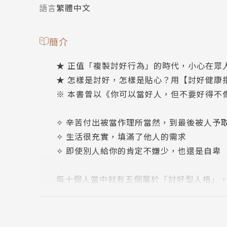
語言
繁體中文
簡介
★ 正值「複製討好行為」的時代，小心在眾
★ 怎樣是討好，怎樣是貼心？用【討好健康
※ 本書曾以《你可以當好人，但不要好得不
✧ 辛苦付出被當作理所當然，到最後被人予
✧ 生活很充實，填滿了他人的需求
✧ 即使別人給你的肯定不嫌少，也還是自卑
每十個人當中就有五個屬於「討好型人格」，這
最初帶給我們好處，卻在過程中漸漸過度，因此
化。