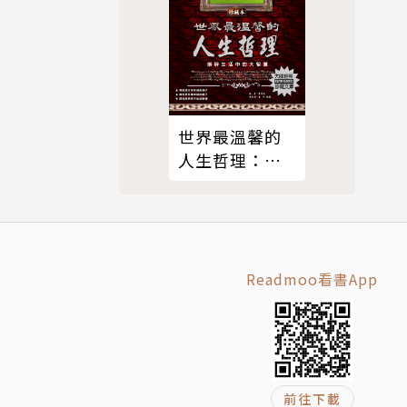
外在比較。
世界最溫馨的
人生哲理：瑣
不能超過1
碎生活中的大
智慧
Readmoo看書App
道自己的真
前往下載