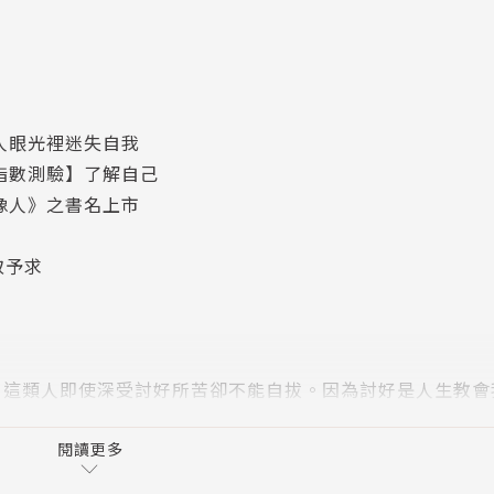
人眼光裡迷失自我
指數測驗】了解自己
像人》之書名上市
取予求
類人即使深受討好所苦卻不能自拔。因為討好是人生教會
損耗情緒。本質上，討好型人格是沒有滿足五種「社交需求」
閱讀更多