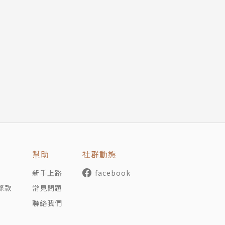
好
們常忘記這點，總是將赤裸的真實自我，與別人修飾過的
於回應。
常小慣例，比如「早點起床，提早出門」、「一天滑手機
專注力與效率的方法，而是管理分神瑣事的能力。
上次在外用餐時隔壁桌的客人嗎？
幫助
社群動態
新手上路
facebook
條款
常見問題
50％。這些人深受討好所苦：難以跟他人建立界線、不知
聯絡我們
損耗。