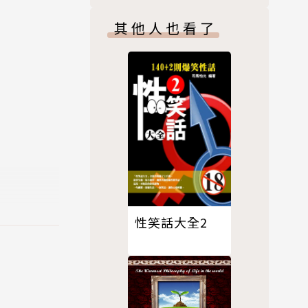
其他人也看了
在恐懼、正
開始予取予
性笑話大全2
之力解決對