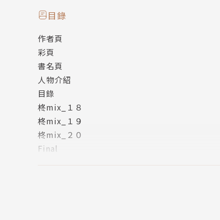
「他」與「你」為我共同譜出的音符，
目錄
在我體內產生了激盪。
作者頁
彩頁
真冬手裡握著來自立夏與柊的兩張門票，
書名頁
抵達柊的樂團「syh」
人物介紹
即將舉辦LIVE的地點──澀谷。
目錄
柊mix_１８
佇足不前的他遇到了上前攀談的人，
柊mix_１９
對方竟是本來不該出現在東京的雨月!?
柊mix_２０
Final
超人氣另類愛情音樂故事，堂堂完結！
Strawberry Swing 01
Strawberry Swing 02
Strawberry Swing 03
Strawberry Swing 04
內封