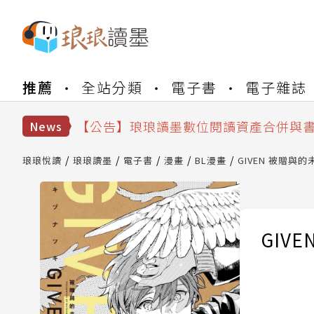
【公告】琅琅書店服務升級重要說明及
推薦
全站分類
電子書
電子雜誌
【公告】因 Readmoo 讀墨系統維護
【公告】琅琅讀墨數位閱讀資產合併與
【公告】琅琅讀墨書櫃開通常見問題
News
【公告】琅琅讀墨 3 分鐘完成書櫃開通
【公告】琅琅書店服務升級重要說明及
琅琅悅讀
琅琅讀墨
電子書
漫畫
BL漫畫
GIVEN 被贈與的未
【公告】因 Readmoo 讀墨系統維護
GIV