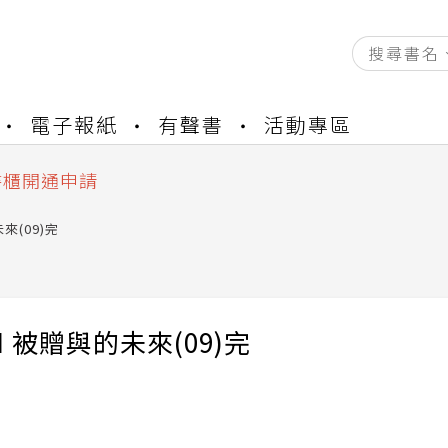
資產合併結果查詢
電子報紙
有聲書
活動專區
中，本站同步暫停部分閱讀服務
書櫃開通申請
與資產合併申請圖文教學
資產合併結果查詢
來(09)完
中，本站同步暫停部分閱讀服務
EN 被贈與的未來(09)完