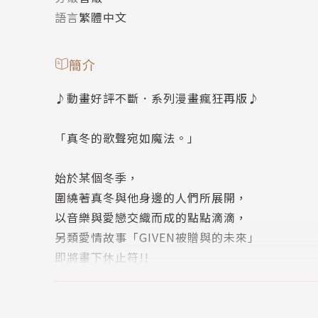
語言
繁體中文
簡介
♪動畫好評不斷．系列漫畫瘋狂再版♪
「真冬的歌聲宛如魔法。」
始於某個冬季，
圍繞著真冬與他身邊的人們所展開，
以音樂與愛戀交織而成的點點滴滴，
另類愛情故事「GIVEN被贈與的未來」
即將畫下休止符!!
──｜劇情簡介｜──