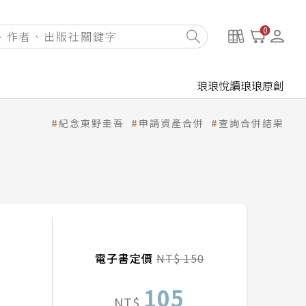
0
琅琅悅讀
琅琅原創
紀念東野圭吾
申請資產合併
查詢合併結果
電子書定價
NT$ 150
105
NT$