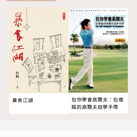
鐵刀木 色澤穩重的裝飾木種
秋香木 色淺質細的木皮選擇
花梨木 色澤高雅氣味清香
梣木 堅硬紋理均勻的傢具材
斑馬木 紋理直而鮮明的裝飾木
合歡木 多作為裝飾用木皮
PLUS 1 更多木種運用賞析
PLUS 2 木的替代建材
Part 4 設計師及好店推薦
設計公司
木傢具傢飾店
包你學會高爾夫：包偉
暴食江湖
木料店
銘的高爾夫自學手冊
附錄 木素材專有名詞及裝修術語解釋