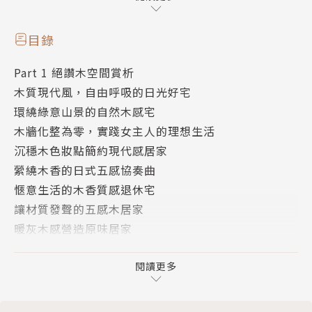
木素材是室內空間設計不可或缺的要角，不論是居家或
目錄
是商業空間，木材溫潤、有機的質感，加上紋路顏色的
Part 1 絕讚木空間賞析
不同，材質特性的差異，讓它成為可塑性極高又能展現
木質現代風，自由呼吸的日光好宅
風格的材料。本書深入淺出地剖析適合台灣天候及空間
環繞綠意山景的自然木感宅
的木素材，邀集擅用木素材的設計師現身說法，以實際
木牆化整為零，實踐女主人的理想生活
案例賞析介紹各類木材的特色、用途、價格、施工、保
沉穩木色妝點簡約現代感居家
養等知識，讀者可根據自身喜好、需求、預算等條件，
縈繞木香的日式五感協奏曲
尋找最適合自己的Mr. Woods，打造心中理想的木風
愜意生活的木香質感退休宅
格空間。
讓材質發聲的五感木居家
暖灰木感營造原味居家
一道光，讓白色木居家亮起來
用集成胡桃木在空間中作畫
閱讀更多
Part 2 木素材形式面面觀
認識木素材種類