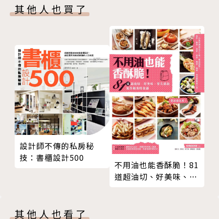
其他人也買了
實木
集成材
二手木
木的加工與施工法
木素材清潔與保養
Plus 合板類板材
Part 3 空間設計常用木種及運用
檜木 質感細緻防蟲防腐
杉木 永續經濟的實用木
松木 木構造建築的要角
設計師不傳的私房秘
橡木 變化多元的百搭木種
技：書櫃設計500
柚木 質細紋美耐久度佳
不用油也能香酥脆！81
梧桐木 質輕色淺變化多
道超油切、好美味、零
胡桃木 歐洲高級傢具的愛用木
失誤的氣炸鍋省時食譜
栓木 用途廣泛的室設木種
其他人也看了
檀木 色沉紋美的高級木種