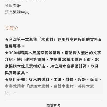
分級
普級
語言
繁體中文
簡介
★台灣第一本聚焦「木素材」運用於室內設計的賞析&
應用專書。
★300幅精美木感居家實景呈現，搭配深入淺出的文字
介紹、使用建材等資訊，並提供20種木紋理圖鑑、30
家採購木傢具素材好店、30位用木高手設計師，欣賞
與實用兼具。
★應用必知：從木的選材、工法、計價、設計、保養，
本書教讀者「認識木素材、選對木素材、善用木素
材」。
★木紋圖鑑、作品案例、工序分析，從木知識、風格木
設計、實用木技法，資訊豐富完整一次給足。
閱讀更多