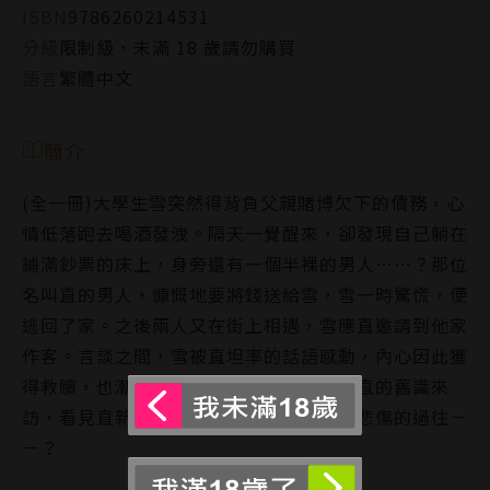
ISBN
9786260214531
分級
限制級，未滿 18 歲請勿購買
語言
繁體中文
簡介
(全一冊)大學生雪突然得背負父親賭博欠下的債務，心
情低落跑去喝酒發洩。隔天一覺醒來，卻發現自己躺在
鋪滿鈔票的床上，身旁還有一個半裸的男人……？那位
名叫直的男人，慷慨地要將錢送給雪，雪一時驚慌，便
逃回了家。之後兩人又在街上相遇，雪應直邀請到他家
作客。言談之間，雪被直坦率的話語感動，內心因此獲
得救贖，也漸對直產生好感。然而，某日直的舊識來
訪，看見直新生動搖，雪發現直似乎有段悲傷的過往－
－？