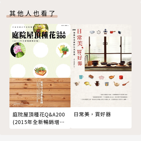
鐘就瘦一圈！
消除疲勞
其他人也看了
蜂蜜柚子葡萄汁【緩解疲勞】
草莓優酪乳【緩解眼部疲勞】
蘋果萵苣鳳梨汁【緩解疲勞及神經衰弱】
山藥椰奶汁【緩解孕期疲勞】
好眠
蜂蜜紅棗汁【緩解焦慮失眠】
蓮子百合銀耳汁【緩解病痛失眠】
核桃豆漿【緩解腎虛失眠】
強化體質
蜂蜜胡蘿蔔汁【補益脾胃】
蘋果橘子薑汁【預防體質虛弱】
山藥蓮子汁【補益脾•肺•腎】
日常美，買好器
庭院屋頂種花Q&A200
增強腦力
(2015年全新暢銷增訂
核桃芝麻豆漿【改善腦循環•增強思維敏銳度】
版)
杏仁核桃豆漿【提高工作效率】