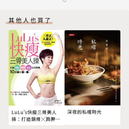
紅糖蘿蔔汁【解酒毒】
芹菜蘋果汁【緩解酒後胃腸不適】
其他人也買了
香蕉優酪乳【緩解酒後神經緊張】
解菸
檸檬胡蘿蔔汁【保護氣管•預防感冒】
奇異果杏桃冰沙【增強排毒】
蜂蜜梨子汁【改善呼吸和肺功能】
菠菜汁【提高免疫力•清潔腸道】
解頭痛
梨子蓮藕汁【緩解頭痛•生津潤燥】
芹菜香蕉冰沙【降血壓•保護神經系統】
山藥蘋果優酪乳【提神醒腦】
地瓜蘿蔔韭菜汁【緩解頭痛】
調理腸胃
深夜的私嚐時光
LuLu's快瘦三骨美人
蜂蜜高麗菜冰沙【緩解胃潰瘍及十二指腸潰瘍】
操：打造鎖骨╳肩胛骨
蘋果優酪乳【緩解便祕】
╳骨盆完美曲線，10分