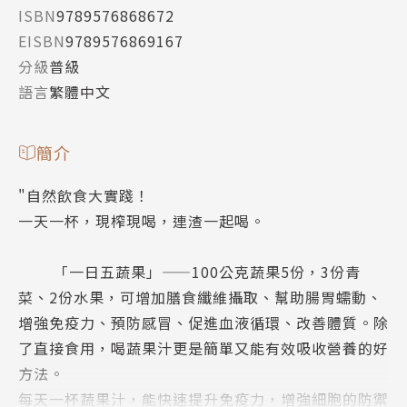
ISBN
9789576868672
EISBN
9789576869167
分級
普級
語言
繁體中文
簡介
"自然飲食大實踐！
一天一杯，現榨現喝，連渣一起喝。
「一日五蔬果」——100公克蔬果5份，3份青
菜、2份水果，可增加膳食纖維攝取、幫助腸胃蠕動、
增強免疫力、預防感冒、促進血液循環、改善體質。除
了直接食用，喝蔬果汁更是簡單又能有效吸收營養的好
方法。
每天一杯蔬果汁，能快速提升免疫力，增強細胞的防禦