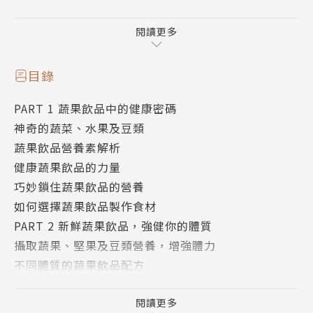
力及抵抗力，進而預防疾病、養顏美容、排除毒素、健
康瘦身。
閱讀更多
＊瘦身美容•排毒健體•預防癌症•提升免疫•健胃整
目錄
腸•抗衰防老•遠離感冒•緩解疲勞——100種蔬果汁
PART 1 蔬果飲品中的健康密碼
食譜提供全方位功效！"
神奇的蔬菜、水果及豆類
蔬果飲品營養素解析
健康蔬果飲品的力量
巧妙鎖住蔬果飲品的營養
如何選擇蔬果飲品製作食材
PART 2 新鮮蔬果飲品，強健你的體質
攝取蔬果、堅果及豆類營養，增強體力
不同體質的蔬果飲品配方
解酒
蜂蜜橄欖汁【緩解酒後頭痛煩渴】
閱讀更多