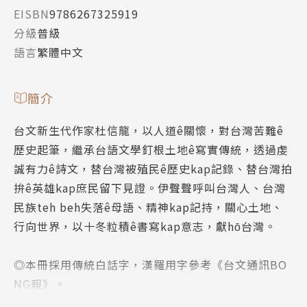
EISBN
9786267325919
分級
普級
語言
繁體中文
簡介
台文新生代作家杜信龍，以人道ê關懷，對台灣苦難ê
歷史起筆，繼承台語文學釘根土地ê寫實傳統，透過虔
誠有力ê詩文，替台灣被殖民ê歷史kap記錄、替台灣拍
拚ê英雄kap庶民留下見證。伊聲聲呼叫台灣人、台灣
民族teh beh失落ê母語、精神kap記持，關心土地、
行向世界，以十冬粒積ê書寫kap意志，獻hō͘台灣。
◎本冊採用傳統白話字，漢羅用字參考《台文通訊BO
NG報》。
◎本作品榮獲國藝會出版獎助