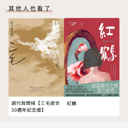
Chapter 2 中華民國時代．二二八事件．白色恐怖
其他人也看了
Hō͘鄭南榕
你先行 我隨行
無 死目m̄願kheh──Hō͘阿樺
掠蛇使者──Hō͘王金河／謝緯醫生
麥仔入塗──台灣『史懷哲』謝緯
火燒百合花──柯旗化
牽掛──Hō͘台獨先行者陳智雄
李應章：和--ā我kā你講
失算──Hō͘陳文成
詩ê秤頭
新樂園──Hō͘丁窈窕
無國ê人──Hō͘許昭榮
請代我問候【三毛逝世
紅鶴
王育德，無tńg--來
30週年紀念版】
Tò͘-sàng──Hō͘羅天賀二二八受難者
二水戰士──陳篡地