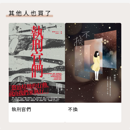
老
業。現此時，佇外商公司上班，無受過正式台語教育k
其他人也買了
我kap死講話
ap文學訓練。2013年6--月，ùi台北轉來府城，智覺厝
等
內阿姊lóng講華語，造成kan-taⁿ會曉講台語ê老母壓
擔--起-來──Hō͘胡長松老師
迫。自按呢，家己開始學習寫台文、熟似台語人（台文
風──Hō͘張炎憲教授
筆會）、讀台語冊，欲kā台語khioh--轉-來。向望家
寫Hō͘府城守謢者──巴克禮傳教士（走揣台語文ê歷
己未來ē-sái為台語文學kap台語ê地位來phah-piàⁿ，
史）
走chhōe母語ê尊嚴。2023年出版台語小說集《放
我m̄是孤單一个人──Hō͘鄭兒玉牧師
毒》。
斷水──Hō͘ Marcus
山難記事
打狗情歌
上尾ê薰田
草猴──Hō͘ Cinderella
執刑官們
不換
媽祖渡海──寫hō͘陳達先（sian）唱
民謠唱人生
好笑神ê你，順行！──記念廖瑞銘教授