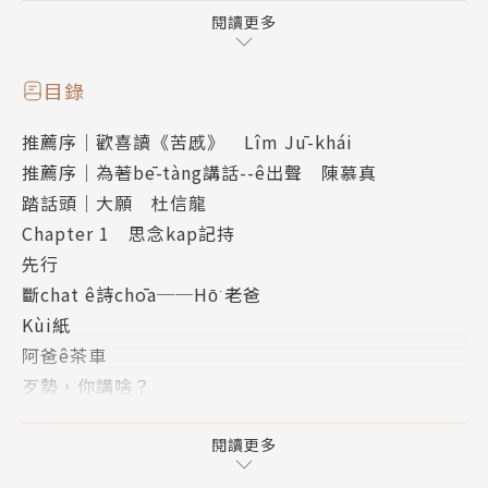
閱讀更多
真情推薦
目錄
Sìn-liông ê si leh kho͘, kho͘ lán Tâi-oân-lâng chò t
推薦序｜歡喜讀《苦慼》 Lîm Jū-khái
ńg-khì chin-chiàⁿ ê lâng.──Lîm Jū-khái（台灣文
推薦序｜為著bē-tàng講話--ê出聲 陳慕真
學系助理教授、台語詩人、歌仔冊作家）
踏話頭｜大願 杜信龍
Chapter 1 思念kap記持
《苦慼》有苦。總--是，文字ê khùi力帶來安慰，母語
先行
詩是台灣苦thàng ê救贖。──陳慕真（國立成功大學
斷chat ê詩chōa──Hō͘ 老爸
臺灣文學系助理教授）
Kùi紙
阿爸ê茶車
作者簡介
歹勢，你講啥？
Hō͘ 母親ê冊
杜信龍 Tō͘ Sìn-liông
煞
閱讀更多
鏡──Siáng對siáng講話
1981年台南灣裡出世，2006年中央大學電機所碩士畢