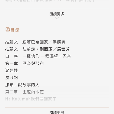
以〈流浪記〉聞名歌壇的巴奈，從自我認同的迷惘裡走
閱讀更多
上族群命運的反思與奮起。為了原住民族的「尊嚴」、
為了「轉型正義」、為了要求政府「完整劃設原住民族
目錄
傳統領域」……
推薦文 跟著巴奈回家／洪廣冀
推薦文 往前走，別回頭／馬世芳
二○一七年起，巴奈與那布走上凱道，經過警方多次驅
自 序 一種信仰 一種渴望／巴奈
離，最後轉進二二八公園的角落，抗爭運動逐漸從焦點
第一章 巴奈與那布
轉向邊陲。
泥娃娃
她和那布在帳篷裡歷經四季寒暑，甚至曾經「睡在沒有
流浪記
屋頂的地方」，他們堅持了七年、超過二千六百個日
那布／說故事的人
子。
第二章 重返內本鹿
Na Kulumah我們要回家了
很多人問：「你們還在？」
蓋自己的家屋
是的，依然在。
附錄：被消失的內本鹿
閱讀更多