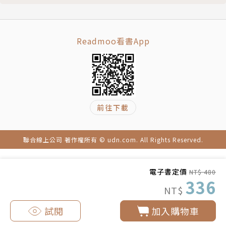
情期間，巴奈在社群發起「寫一首新歌直播計劃」，而
後與好友組成「青山在co.」樂團，獨立發行專輯《沒
Readmoo看書App
有依靠的人》。2023年有感於原住民國中生自殺事
件，發表單曲〈你說你又沒有推他〉（feat. 巴大
雄）。其它音樂作品與音樂製作還有《停在那片藍》
（2008）、《Message》樂團同名專輯（2008）、
《Niyaro nu wawa》小孩子的部落/都蘭阿美族語童
前往下載
謠專輯（2014）。2024年與金曲製作人柯智豪合作推
出首張台語專輯《夜婆》。
聯合線上公司 著作權所有 © udn.com. All Rights Reserved.
徐璐
電子書定價
NT$ 480
336
基隆出生長大，高中畢業後離家去念淡江大學英文系，
NT$
當時是淡江文理學院。受到導師王津平、李元貞等人的
試閱
加入購物車
影響，開始關心社會議題，拿起相機走訪鄉鎮。