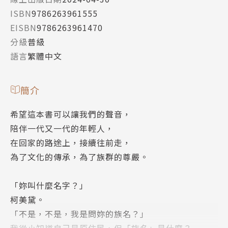
ISBN
9786263961555
EISBN
9786263961470
分級
普級
語言
繁體中文
簡介
希望這本書可以讓我們的聲音，
陪伴一代又一代的年輕人，
在回家的路途上，接續往前走，
為了文化的傳承，為了族群的尊嚴。
「妳叫什麼名字？」
柯美黛。
「不是，不是，我是問妳的族名？」
我從小知道自己是原住民，但「族名」是什麼？