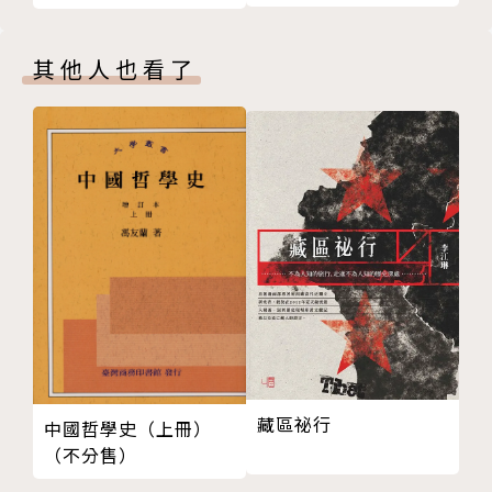
歌手、詞/曲創作者、原住民族權利倡議者等多重身
分。年輕時流浪在城市之間，獨自面對恐懼、焦慮，與
其他人也看了
來自原住民族血脈的身分。作品色調濃重沉鬱、簡單坦
率如利刃，直指寂寞與對自我的反覆質疑。在台灣多項
人權、環境運動上，她都選擇挺身而出，以音樂做出宣
告與反抗。2017年起為《原住民族土地或部落範圍土
地劃設辦法》排除私有土地問題，於凱道、二二八紀念
公園紮營抗議超過2600天。
個人全創作音樂專輯有《泥娃娃》（2000），2020年
發行的《愛，不到》於次年獲得中華音樂人交流協會2
020年度十大專輯、入圍第32屆金曲獎華語女歌手獎並
獲得第12屆金音創作獎評審團獎殊榮。
藏區祕行
中國哲學史（上冊）
（不分售）
2017、2018年在抗議期間於街頭深夜錄音完成EP《凱
道上的稻穗》、《凱道巴奈流浪記》。2021 年新冠疫