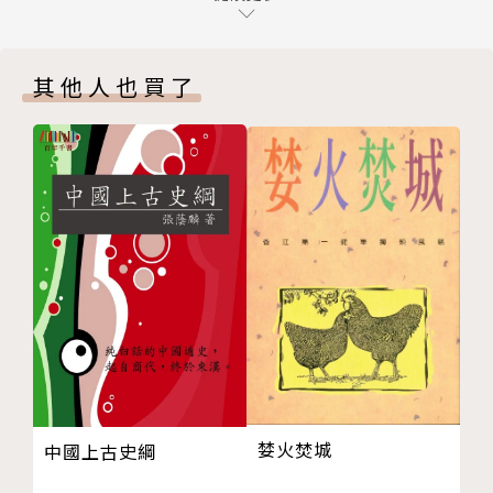
第三章 總統的承諾
漫長歷史上，原住民族從原來的聚落被強制遷徙，「被
蔡總統向原住民族道歉
迫」放棄名字、語言、祖先的承繼，在從屬於他者的生
其他人也買了
走上凱道
活方式裡，逐漸喪失了自己的歷史記憶、傳統和山林文
第四章 我們不是來鬧的
化……抗爭七年間彷彿過去處境重演，他們的身影在不
凱道一百天
斷地驅趕中遠離大眾的視野，但這次，已經踏上「回
在二二八公園流浪
家」的腳步將不會停。
在帳篷的廟宇裡
後記／徐璐
這本書首度寫出巴奈的成長故事，更寫出原住民族群被
訪談紀錄
迫離開家園、失去土地的歷史。這是一本讓人熱血沸騰
感謝的話／徐璐
的書，也是原住民族生命和歷史的縮影。
巴奈與那布感謝名單
版權頁
作者簡介
婪火焚城
中國上古史綱
巴奈 Panai Kusui