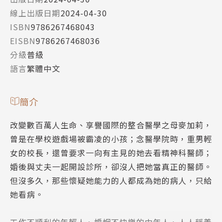
線上出版日期
2024-04-30
ISBN
9786267468043
EISBN
9786267468036
分級
普級
語言
繁體中文
簡介
改變數百萬人生命、享譽國際的整合醫學之母麥加莉，
曾是在學校遊戲場被霸凌的小孩；念醫學院時，重男輕
女的校長，還曾要求一向有主見的她去看精神科醫師；
婚後與丈夫一起開設診所，卻沒人把她當真正的醫師。
但沒多久，那些懷疑她能力的人都成為她的病人，只給
她看病。
工作不順利的年輕人、婚姻不快樂的中年人、人人稱羨