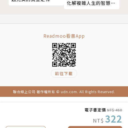
化解複雜人生的智慧心
29 面對最難熬的時刻
「我剛滿60歲，在麥加莉醫師眼底，可能只是個小老
法
30 一關又一關，經歷再經歷
弟。但她對於生命中種種困境的應對方式，真的於我心
練習：8步驟學習人生的功課
有戚戚焉！傾聽、探索、找出病痛的解方，這個過程不
祕訣六 不羈地揮灑能量，你是來體驗生命的
僅費時，更需要豐富的經驗累積。我驚覺在習醫的旅途
Readmoo看書App
31 能量是一種投資
中，我與麥加莉醫師竟有如此多相似之處。」—劉博
32 該把能量投入在哪裡？
仁，科博特診所院長、台灣基因營養功能醫學會理事長
33 為奇蹟預留空間
34 培養正能量
「我最喜歡書中堤壩的譬喻。當你覺得卡住了，只要找
35 轉移你關注的焦點
到繞過堤壩的細流，把注意力和能量集中在那裡，當時
前往下載
練習：6步驟擁抱美好人生
候到了，水流自然會從堤壩兩側湧出；當你擺脫觀念的
結語 現在正是時候
束縛、推開視野的邊界，就能與生命重新連結。」—劉
聯合線上公司 著作權所有 © udn.com. All Rights Reserved.
謝詞
秀枝，暢銷書《終究一個人，何不先學快樂的獨老》作
版權頁
者
電子書定價
NT$ 460
322
「人生所有的遇見和經歷都是該發生的，這些都是專屬
NT$
於我們獨一無二的旅程。一切得失隨緣，愛過、痛過、