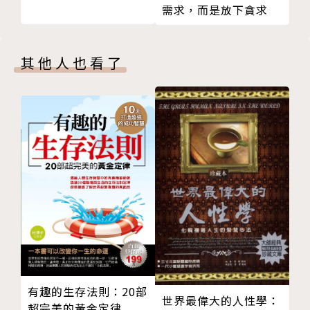
需求，而是放下貪求
17 不要吝嗇給予愛
輕且充滿希望的。
18 愛與奇蹟
練習：6步驟學會愛自己
各界推薦
其他人也看了
祕訣四 你不是孤單一人
19 所有生命是相互連結的
丁菱娟 影響力品牌學院創辦人
20 在不完美裡，看見美好
許瑞云 心能量管理中心執行長
21 找到你的朋友
張德明 前臺北榮民總醫院院長
22 如何立下界限
劉博仁 科博特診所院長
23 傾聽的力量
劉秀枝 失智症領域權威
24 天使現身
譚淑卿 「嫺人的好日子」部落格版主
練習：5步驟與他人建立連結
祕訣五 每件事都是你的老師
「看完深受鼓舞。深受吸引的是，麥加莉醫師近八十年
25 挫折裡有寶藏
的行醫生涯，以及她走過的百年歲月。這種經驗是很難
26 擁抱生命，不再對戰
複製的。」—張德明，前臺北榮民總醫院院長、美國風
27 夢的指引
濕學院大師
有趣的生存法則：20部
世界最偉大的人性學：
28 當你總是在受苦
超完美的黃金定律