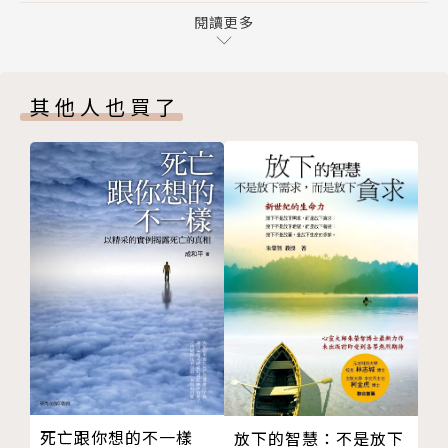
05 與渴望連結
閱讀更多
‧你來到這裡是有原因的：找到你的原動力，別錯過了
練習：7步驟找到原動力
生命的喜悅
祕訣二 讓生命動起來
‧讓生命動起來：即使一時找不到方向，你仍能一點一
其他人也買了
06 感覺卡住了
點在變化
07 生命不斷在流動
‧愛是最強效的良藥：好好生活，也讓別人好好生活
08 動起來，人生就會好起來
‧你不是孤單一人：每個人都值得被愛、被接納
09 總是想起那件丟臉的事
‧每件事都是你的老師：人生有無限可能，用成長心態
10 不重要的都放下
重新認識自我
11 移除阻礙，重獲自由
‧你是來體驗生命的：自由揮灑能量，只待在原地就永
12 尋找堤壩旁的細流
遠不知道答案
練習：5步驟學會放下
祕訣三 愛是最強效的良藥
書中分享一個個啟發人心的診間故事，解答愛、生命、
13 愛能驅散恐懼
家庭、朋友、工作、孤獨與死亡的人生困惑，提醒我們
14 每個人都是有選擇的
生命的意義在開拓，不在固守。生活中確實有此一時的
15 好好愛自己
煩惱，但也有彼一時的開悟，放下焦慮與執著，保持融
死亡跟你想的不一樣
放下的智慧：不是放下
16 如何接納愛
入周遭世界的熱情，不辜負時光，生命每個時期都是年