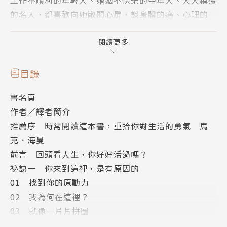
的名人，都喜歡向她敞開心扉，談身體的痛、心理的
傷。那些「很難找出病因，又很難治療」的病人，在她
的診間，得到治癒疾病與生活處境的診斷和處方，許多
閱讀更多
人「從聽她說話那一刻起，人生就起了變化」，也有人
「以前感到壓力很大的事，現在變得可以平靜以對」。
目錄
她執業已超過70年，現仍持續工作。
書名頁
作者／譯者簡介
為什麼我們學了那麼多道理，卻過不好這一生？
推薦序 時常閱讀這本書，重拾你對生活的勇氣 馬
克．海曼
透過這本書，麥加莉醫師要告訴你6個創造美好生活的
前言 回頭看人生，你好好活過嗎？
祕訣，35個章節，每一章講述一個診間故事，並探索
祕訣一 你來到這裡，是有原因的
一個深刻見解。把這些觀念與技巧，運用到你的日常生
01 找到你的原動力
活中，有助你改變看待世界的方式，重拾生活的勇氣，
02 我為何在這裡？
在壓力環境中也能感到自在，並能建立與保持可持續的
03 就像一片片拼圖
成功，把餘生過值得。
04 該把原動力投注在哪裡？