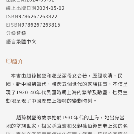
線上出版日期
2024-05-02
ISBN
9786267263822
EISBN
9786267263815
分級
普級
語言
繁體中文
簡介
本書由趙孫樹瑩和趙芝潔母女合著，歷經晚清、民
國、新中國到當代，橫跨五個世代的家族往事，不僅呈
現了1930-40年代民國時期上海的繁華及動盪，也更生
動地呈現了中國歷史上獨特的變動時刻。
趙孫樹瑩的故事始於1930年代的上海，她出身當
地的望族世家，祖父孫直齋和父親孫伯繩是老上海的名
流，家族充滿繁華和傳統的氛圍。然而，這樣的家庭並