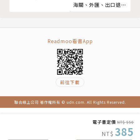
海關、外匯、出口退稅
第二十四章 失而復得
家鄉的聯繫，在積累超過三十年的管理經驗之後，花費
實務
致謝
十年時間創作《追憶上海》，並在過程中發現了與從未
名詞解釋
謀面的外祖父之間的不解之緣。
引用資料
Readmoo看書App
版權
前往下載
聯合線上公司 著作權所有 © udn.com. All Rights Reserved.
電子書定價
NT$ 550
385
NT$