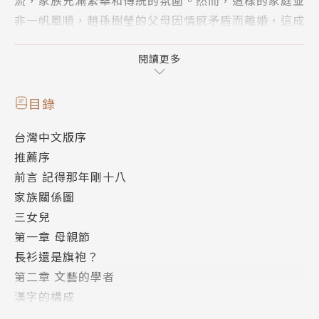
非一帆風順，趙孫樹瑩的父母因情感矛盾而離婚，這成
為改變一切的關鍵。
閱讀更多
在1950年的歷史新時刻，成年的趙孫樹瑩前往香
港旅遊，未料到她即將與上海的家族分隔兩地，也永遠
目錄
失去與父親再次相見的機會。50年後，趙孫樹瑩與女
台灣中文版序
兒趙芝潔回到上海，尋找家族的過去。對趙孫樹瑩來
推薦序
說，自身與家人之間的情感連結，以及繁華與動盪的時
前言 記得那年剛十八
代變遷，構成了令她難以忘懷的美好回憶。
家族關係圖
三女兒
《追憶上海》不僅是一部家族回憶錄，也是一個時
第一章 母親節
代的見證者。這個故事帶領讀者回到上海的繁華與動
長衫還是旗袍？
盪，透過趙孫樹瑩家族的往事追憶，深刻地反映那個特
第二章 文藝的學者
殊時期中國的社會風貌。本書對上海的黃金時代有豐富
漢字的構成
的描述，透過趙孫樹瑩的視角，讀者彷彿回到新舊交替
第三章 一塊肥缺
的老上海。