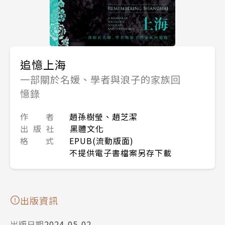
追憶上海
一部關於名媛、學者與浪子的家族回
憶錄
作 者
趙孫樹瑩、趙芝潔
出 版 社
黑體文化
格 式
EPUB(流動版面)
不提供電子書檔案另存下載
出版資訊
出版日期
2024-05-02