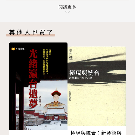
第四章 千金散盡
閱讀更多
中國人的親屬關係
本書特色
第五章 鬆開裹腳布
其他人也買了
擺脫纏足
★全彩印刷，收錄百餘張珍貴照片，道盡老上海的
第六章 先生街
繁華與往事
第七章 這才是娛樂
★榮獲英國紅寶石年度最佳圖書獎、美國《作家文
洋涇浜
摘》自助出版圖書獎等多項文學和設計獎
第八章 流行文化
弄堂裡
作者簡介
第九章 海報女孩
豆腐之道
趙孫樹瑩（Isabel Sun Chao, 1931-2023）
第十章 綁架疑雲
第十一章 家庭變故
親身經歷舊上海的最後一代人，她的童年正好與毛
四十八個我
澤東掌權前的最後十八年相重疊。1950年，她在成年
第十二章 印章的故事
後前往香港，本以為只是短暫的度假，沒想到從此再也
極現與統合：新藝術與
第十三章 野蠻行徑
沒能與父親相見，她也沒有預料到將在三十年後才回到