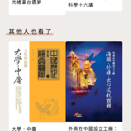
光緒瀛台遺夢
科學十六講
甲午同庚千齡會
故鄉。此後，她定居香港，並在美國總領事館擔任文化
第十四章 教父
事務專員，任職超過三十年，同時與她的丈夫趙梅溪一
京劇之王
起撫養三位子女。她在退休後，多數時光都在麻將桌上
其他人也看了
第十五章 險遭拐賣
展現自己的才能和外交謀略。她於2023年過世，享年
第十六章 三叩首
九十二歲。
叩首禮
第十七章 攻克數學
趙芝潔（Claire Chao）
木蘭的影迷
第十八章 哈雷車上的美好時光
趙孫樹瑩之女兒，曾任職於蒂芙尼（Tiffany & C
打麻將
o.）、海瑞．溫斯頓（Harry Winston）和偉達公關公
第十九章 天高任鳥飛
司（Hill & Knowlton）等企業，她曾被《大道》（Av
第二十章 一去不返
enue）雜誌評為「最有影響力的五百位亞裔美國人」
第二十一章 破碎的夢
之一，並被《香港尚流》（Hong Kong Tatler）雜誌
遊園
列入「香港五百名人榜」。她以最高榮譽學位畢業於美
第二十二章 安全的港灣
國普林斯頓大學，現在與丈夫以及一隻可愛的吉娃娃定
外商在中國設立工廠：
大學．中庸
第二十三章 虛靜齋
居於夏威夷的檀香山。她在成長過程中一直追尋與父母