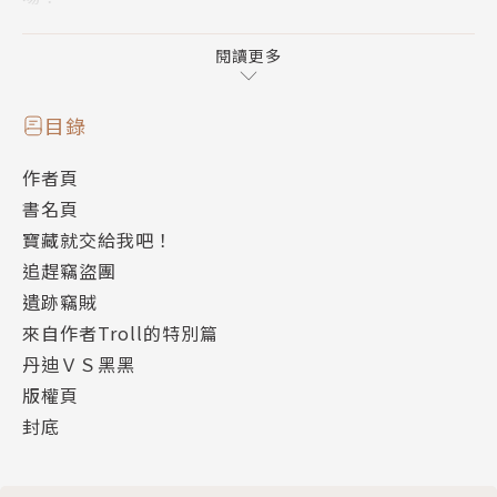
超人氣！
閱讀更多
系列累計突破900萬冊的《屁屁偵探》，誕生了新的故
事！
目錄
主角正是年輕時的丹迪──
作者頁
書名頁
寶藏就交給我吧！
【故事是這樣開始的】
追趕竊盜團
遺跡竊賊
屁屁丹迪的初登場，
來自作者Troll的特別篇
竟然是以誤入陷阱被倒吊在樹上的姿態出現？！
丹迪ＶＳ黑黑
在等待屁屁偵探到來的期間，
版權頁
屁屁丹迪開始回想起過往的冒險時光……
封底
很久很久以前，「屁屁丹迪」年輕的時候，
在「海的那一邊博物館」擔任遺跡調查員時期，