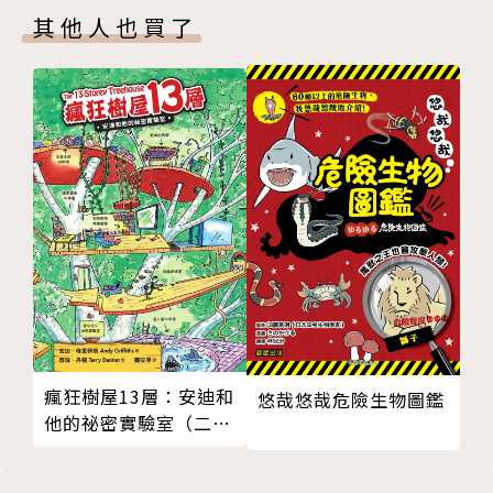
其他人也買了
所發生的故事。
屁屁丹迪和他的助手黑黑，
要前往御「猴神殿」尋找傳說中的寶藏。
沒想到一開始就歷經了在激流中木筏損壞的危機，
以及面臨神殿裡的各種陷阱與考驗。
突然現身同行的神祕女子「悉普敏」真實身分是──？
「遺跡竊賊阿拉丁」又會對這趟尋寶任務帶來什麼挑
戰？
屁屁丹迪這回的冒險，
瘋狂樹屋13層：安迪和
也是噗噗的在解決各種難關與挑戰中展開！
悠哉悠哉危險生物圖鑑
他的祕密實驗室（二
版）
本集收錄：
〈寶藏就交給我吧！〉、〈追趕竊盜團〉、〈破壞遺