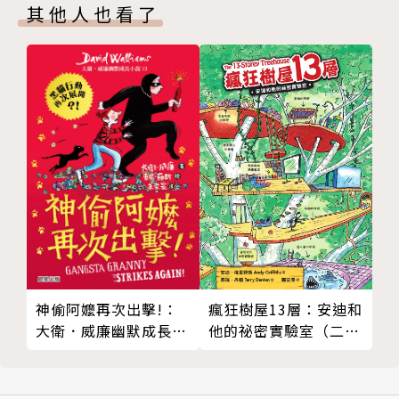
其他人也看了
跡〉、〈丹迪VS.黑黑〉四篇。
現在，讓我們與屁屁丹迪一起前往冒險的旅程吧！
還有這些遊戲可以玩：
★找一找：
尋找屁屁共6篇
尋找花嘴鴨家的七姊妹
找出正確鑰匙
★解謎：
拼音暗號、竊賊坐在哪個位置
瘋狂樹屋13層：安迪和
神偷阿嬤再次出擊!：
讓天平兩端重量相當
他的祕密實驗室（二
大衛．威廉幽默成長小
版）
說13
★迷宮：
在箱子車廂中追補盜賊