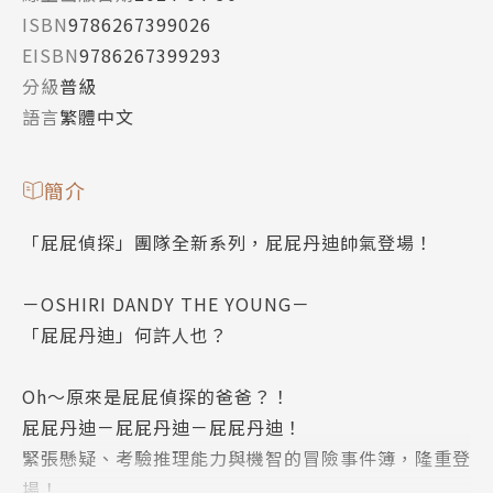
ISBN
9786267399026
EISBN
9786267399293
分級
普級
語言
繁體中文
簡介
「屁屁偵探」團隊全新系列，屁屁丹迪帥氣登場！
－OSHIRI DANDY THE YOUNG－
「屁屁丹迪」何許人也？
Oh～原來是屁屁偵探的爸爸？！
屁屁丹迪－屁屁丹迪－屁屁丹迪！
緊張懸疑、考驗推理能力與機智的冒險事件簿，隆重登
場！