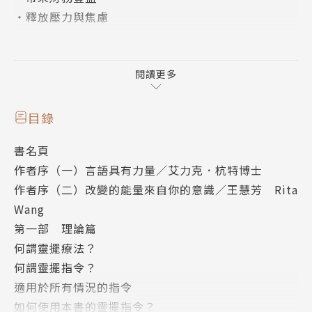
・釋放壓力與焦慮
靈擺指令，是指你在做靈擺療法時所陳述的事情。指令
的目的，是讓某件事更有可能發生，停止某件事，改變
閱讀更多
某件事，和透過肯定來加強某事。靈擺指令要簡潔有
力，最好是簡單直白的陳述。
目錄
書名頁
你可以使用本書上的指令，進而創造出自己的指令句。
作者序（一）言語具有力量／艾力克．杭特博士
根據自己的需要去修改、增加、變更、合併。你做得越
作者序（二）改變的能量來自你的意識／王慧芳 Rita
多，就越擅長創造和使用靈擺指令！
Wang
第一部 理論篇
關於「健康」的指令
何謂靈擺療法？
「消除我體內所有的感冒／流感病毒。」
何謂靈擺指令？
「轉換(人／身體部位)的能量成藍綠色。」
適用於所有情況的指令
「提高(醫生、護士、工作人員等)的意識到最高點。」
如何使用本書的靈擺指令？
「和諧藥物與我的身體，讓我很健康。」