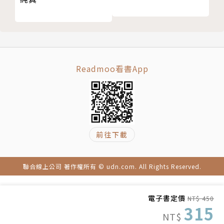
30. 前世：斷開業力的循環
「傳送給我藍綠色的能量，讓我可以被理解。」
31. 行星效應：讓生活更加順遂
「和諧___和___雙方之間的關係。」
32. 解決問題：讓所有的問題煙消雲散
33. 防護靈力攻擊：制止惡意的靈力攻擊
作者簡介
34. 靈通能力：覺知到自己的靈通力
Readmoo看書App
35. 靈氣：靈氣與靈擺完美結合
艾力克・杭特（Erich Hunter）
36. 人際關係：擁有健康的關係
37. 星際種子：連結星際種子的根源
生於紐約，歷經十多年生物學博士研究員工作，在科學
38. 旅行：讓旅行安全、快速和更有效率
領域屢獲殊榮後，完全覺醒於自己的靈性道路。此後，
前往下載
39. 幽浮（外星）：避開有害的外星同類
致力於專研各種能量療法，最後結合所學自創出可轉化
40. 天氣：結合保護指令
身心靈的獨特靈擺療法。著有《靈擺療法》、《如何用
41. 減重：健康的減輕體重
靈擺來療癒》（How to Heal With A Pendulum）等
聯合線上公司 著作權所有 © udn.com. All Rights Reserved.
後記
書。目前居住在美國亞利桑那州瑟多納。
版權頁
電子書定價
NT$ 450
王慧芳（Rita Wang）
315
NT$