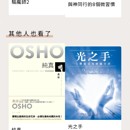
驅魔師2
與神同行的8個微習慣
14. 臨終療癒：化解過去任何未解的議題
「在我和所有相關一切的最高福祉下，讓我擺脫這段關
15. 食物和飲料：提供能量給食物和飲料
係。」
16. 地磁壓力：讓房子更適合人居住
「提升我的能力，讓我在關係中做真正的自己。」
17. 外靈問題：提高自己的意識
其他人也看了
18. 健康問題：開始自我療癒
關於「工作」的指令
19. 假期：傳送愛的時機
「提高我的意識，幫助我找到理想的工作。」
20. 住家問題：調整住家的能量
「消除一切阻礙，讓我找到理想的生涯規劃。」
21. 順勢療法：從靈擺中受益
「消除任何阻擋我達成銷售的障礙。」
22. 內在小孩：找回內在小孩的活力
「和諧辦公室的每個人，以達到最大的工作效率。」
23. 業力問題：處理人際衝突
「傳送愛的能量與療癒給令人討厭的同事們。」
24. 法律／訴訟：得到最好的結局
25. 尋找失物：尋回期待的人事物
關於「人際溝通」的指令
26. 顯化：吸引力法則
「將我的說話聲音改為悅耳的音調。」
27. 靜心／冥想：平衡氣場和脈輪
「除掉所有的任何障礙，讓我可以用最佳的方式解決衝
28. 金錢豐盛：帶來源源不斷的豐盛
突。」
光之手
29. 自然界神靈：保持好的關係就能得到庇佑
「消弭一切誤解。」
純真