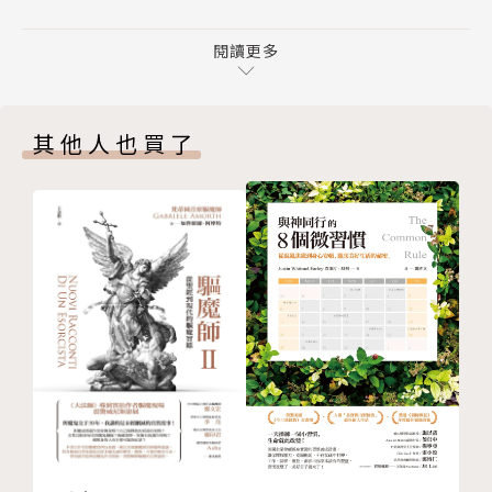
第二部 應用篇
「將我的免疫系統提升到最高點。」
1. 緊急（911）指令：緊急狀況發生時的快速參考
閱讀更多
2. 阿卡西紀錄：使靈魂得以進化
關於「金錢」的指令
3. 動物：處理寵物的特定健康問題
「轉換我接收金錢豐盛的能量成藍綠色。」
其他人也買了
4. 事業經營：更完美經營事業
「消除我對財富任何制約的信念。」
5. 工作／職業：任何與職業、求職以及工作滿足感相
「增加金錢流向我的生活。」
關的問題
「傳送藍綠色能量到我的財務／銀行帳戶／經紀帳戶
6. 脈輪：整個宇宙就是我們的脈輪
等。」
7. 行星脈輪：療癒地球
「提高我的意識，以找到最好的方法償還債務。」
8. 兒童與青春期孩子問題：對孩子傳送愛的能量
9. 溝通問題：幫助你清楚的與人溝通
關於「親密關係」的指令
10. 水晶：消除光的訊息
「提升我的意識能量到最高點，我知道何種關係才是我
11. 日常生活：一天的開始就是進行靈擺療法的重要時
想要的。」
刻
「清除所有讓我自己進入或斷除一段關係的障礙。」
12. 活化DNA：脈輪與十二股DNA鏈
「我吸引完美的人來進入一段愛情的關係(例如約會、
13. 情緒問題：促進情緒健康和幸福
結婚等)。」