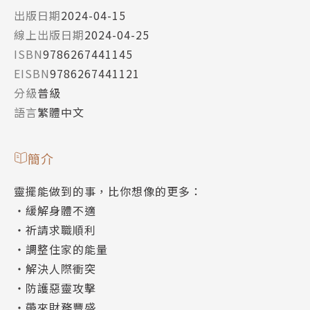
出版日期
2024-04-15
線上出版日期
2024-04-25
ISBN
9786267441145
EISBN
9786267441121
分級
普級
語言
繁體中文
簡介
靈擺能做到的事，比你想像的更多：
・緩解身體不適
・祈請求職順利
・調整住家的能量
・解決人際衝突
・防護惡靈攻擊
・帶來財務豐盛