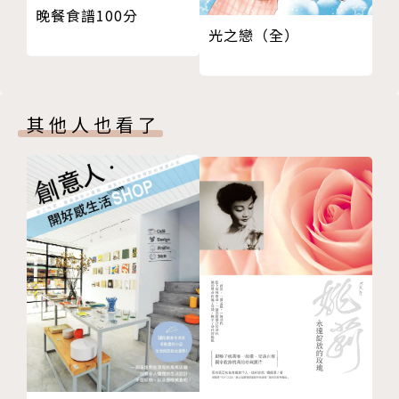
晚餐食譜100分
04 破釜沉舟
the Hawk: Looking for My Father, Finding My Sel
光之戀（全）
05 日本手錶
f）。
第 ４ 章 現代醫學的誤導
01 久病成良醫
02 天然興奮劑
譯者簡介
其他人也看了
03 樂在運動
04 跑步的黃金定律
游淑峰
05 醫生不知道的運動好處
06 醫院是沒有體適能課程的地方
台大外文系畢業，曾任《大地地理雜誌》採訪記者，譯
07 關於健康，太陽底下沒有新鮮事
有《跑者之道》、《愈跑，心愈強大》、《生而自由，
第 ５ 章 訓練
寫而自由》、《如何養出一個成年人》、《每一刻，都
01 身體休耕計畫
是最好的時光》、《一次讀懂心靈探索經典》、《我是
02 意志的力量
這麼說的》、《性、謊言、吹哨者》等書。
03 過猶不及
04 距離從來就不是跑步的重點
認為能透過譯筆與讀者分享作家的思想與心靈，並在翻
05 舒服的速度
譯中學習，是一件很幸福的事。