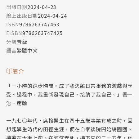
出版日期
2024-04-23
線上出版日期
2024-04-24
ISBN
9786263747463
EISBN
9786263747425
分級
普級
語言
繁體中文
簡介
「一小時的跑步時間，成了我逃離日常事務的遊戲與享
受。過程中，我重新發現自己、接納了我自己。」――喬
治．席翰
一九七○年代，席翰醫生在四十五歲事業有成之時，回
想起學生時代的田徑生涯，便在自家後院開始繞圈圈、
接著在大街上跑、在河濱奔馳。接下來的二十五年，他