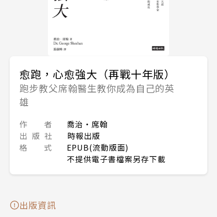
愈跑，心愈強大（再戰十年版）
跑步教父席翰醫生教你成為自己的英
雄
作 者
喬治・席翰
出 版 社
時報出版
格 式
EPUB(流動版面)
不提供電子書檔案另存下載
出版資訊