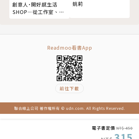
姚莉
創意人˙開好感生活
06 伸展運動
SHOP—從工作室、雜
07 多喝水
貨舖到小餐館，遇見50
08 當自己的教練
個很想拜訪的理想小店
09 禦寒衣著
10 身體催促的聲音
Readmoo看書App
11 幽默感
12 第三氣
13 垃圾里程
14 運動生理學
第 ６ 章 比賽
前往下載
01 平和的新英格蘭夏日午後
02 全新的自己
聯合線上公司 著作權所有 © udn.com. All Rights Reserved.
03 傾盡全力
04 山路的挑戰
05 分齡賽
電子書定價
NT$ 450
315
06 獨立紀念日路跑賽