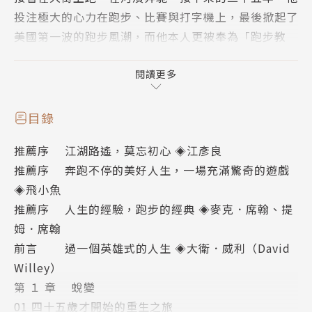
投注極大的心力在跑步、比賽與打字機上，最後掀起了
美國第一波的跑步風潮，而他本人更被奉為「跑步教
父」。
閱讀更多
很少有跑者像他一樣學問淵博，但又能簡潔有力、真誠
地解釋跑步人生的哲理。透過他的領悟與闡述，跑步不
目錄
再只是左右腳交替前進的單調運動，而是心的鍛鍊，與
推薦序 江湖路遙，莫忘初心 ◈江彥良
一趟「找到自己」的自由之旅。他為大眾開啟了新的運
推薦序 奔跑不停的美好人生，一場充滿驚奇的遊戲
動思維，教大家把自己的人生發揮到極致。
◈飛小魚
推薦序 人生的經驗，跑步的經典 ◈麥克．席翰、提
本書集結席翰自一九七五年至一九九五年間撰寫的專欄
姆．席翰
文章，從他中年開始重新跑步說起，涵蓋訓練、比賽、
前言 過一個英雄式的人生 ◈大衛．威利（David
馬拉松，最後也談罹癌的心路歷程以及對家人的愛，充
Willey）
分體現了「人生是一場馬拉松」的真諦。
第 １ 章 蛻變
01 四十五歲才開始的重生之旅