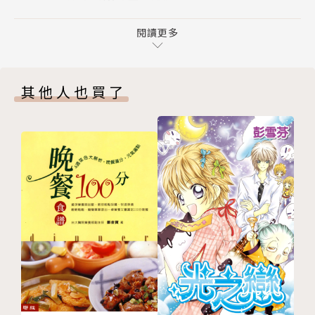
02 少即是好
作者簡介
03 阿拉米達七誡（Alameda Seven）
閱讀更多
04 傾聽你的身體
喬治．席翰（Dr. George Sheehan）
05 離開牧群
其他人也買了
06 天生就會跑
令人尊敬的心臟科醫師、傑出的跑步選手，以及八本暢
07 認識你自己
銷書的作者，被許多人奉為「跑步教父」，對健康與健
第 ２ 章 遊戲
身等方面的貢獻備受推崇；同時也是《跑步世界》的醫
01 變回小孩
療編輯。席翰醫師經常四處旅行，宣揚「運動人生」的
02 痛苦與歡愉的混合
好處。在與攝護腺癌搏鬥七年之後，於一九九三年去
03 不只是健身
世，享年七十四歲。他過世後，在美國長跑名人堂的開
04 我遊戲，故我在
幕典禮上被追贈授予喬治．席翰傳播獎（George She
05 創意無所不在
ehan Media Award），為該獎項的首位受獎者。
第 ３ 章 找回你的日子
01 成為你該成為的那個人
本書的編輯安德魯•席翰（Andres Sheehan）是席翰
02 警醒地活著
醫師的兒子，也是CBS電視台匹茲堡分台的調查記者。
03 沒有明天
著有《追鷹：尋找我的父親，也發現自己》（Chasing