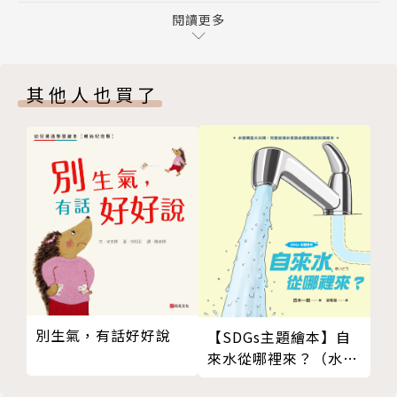
祖孫大鬥法 物質的適用性
閱讀更多
知識，鼓勵孩子探索自然科學的神奇奧祕！
啪嗒！發現陶瓷了！ 燒黏土
彈跳ＱＱ蛋陷阱 化學變化
【看漫畫學科學】特色
其他人也買了
哀傷的腳踏車，嘎吱嘎吱！ 會生鏽的物質
★沒有負擔的科學漫畫，增加學習科學的動力！
懶惰鬼的吹氣球密技 物質狀態的改變
一聽到「科學原理」四個字，就覺得生硬又壓力山大？
物質的特性
透過有趣又有梗的科學「漫畫」，並以「好入口」的知
救命的自製濾水器 過濾
識量和簡單圖文解說，讓孩子親近科學、培養科學素
如果海水可以喝？ 海水淡化
養，建立科學基礎、啟動自主學習力！
在沙漠中自製甘泉 蒸發與凝結
當地球的冰融化了…… 凍結與融化
★科學很抽象？那就問一些新奇古怪的問題來破解它
神奇的乾冰！ 舞台化學
吧！
物質的用途
科學有時難以理解又抽象。本書通過解開一個個令人好
牙齒保衛大作戰 口腔細菌
奇、新奇又有趣味的問題，一步一步走進科學的世界。
別生氣，有話好好說
【SDGs主題繪本】自
腳踏車輪胎的身世之謎 物質的歷史
（噓～小聲說：還有幾招有趣的科學小祕技藏在書頁
來水從哪裡來？（水管
比鋼鐵還強的纖維 超強物質
中，等你來發掘喔）透過揭開冷知識補給等引導，小讀
構造大公開，完整呈現
美味的便便 化學回收
者更能融會貫通，輕鬆建立成就感！