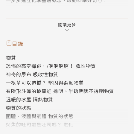
★為什麼我們在冰上可以快速滑行，但卻寸步難行？
★是什麼超強纖維，不僅能擋子彈還能成為滑翔傘繩？
閱讀更多
★元素和化合物的差異，和原子結合方式有關？
★為什麼好玩的彈珠和氣球，不適合在一起？
目錄
★海水淡化與全球暖化現象有什麼關係？
物質
★如何把水中的物質分離，製造出救命的自製濾水器
恐怖的高空彈跳，/啊啊啊啊！ 彈性物質
呢？
神奇的尿布 吸收性物質
一根草可以造橋？ 堅固與柔韌物質
全書透過「漫畫」形式，並以好入口的科學知識和有趣
有隱形斗篷的玻璃蛙 透明、半透明與不透明物質
圖文解說，讓孩子親近科學、培養科學素養。藉由防水
溫暖的冰屋 隔熱物質
大衣、隱形墨水，還有好玩的彈跳QQ蛋，帶出這些神
物質的狀態
奇物質背後隱藏的化學原理，通過解開一個個令人好
固體、液體與氣體 物質的狀態
奇、新奇又有趣味的問題，一步一步的走進科學的世
烤焦的吐司還是吐司嗎？ 融化
界。文字簡單明瞭、容易理解，適合作為科學素養的先
機密文件Ｘ檔案 變化物質
備引導讀物，知識含量「剛剛好」，並提出許多有趣冷