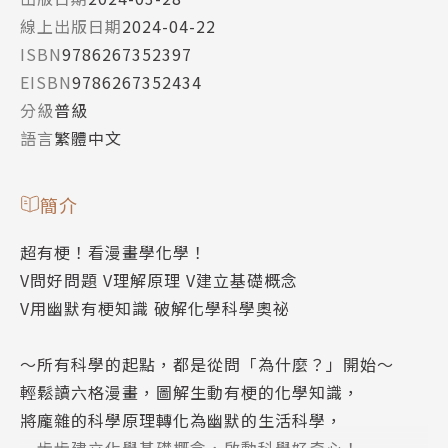
線上出版日期
2024-04-22
ISBN
9786267352397
EISBN
9786267352434
分級
普級
語言
繁體中文
簡介
超有梗！看漫畫學化學！
V問好問題 V理解原理 V建立基礎概念
V用幽默有梗知識 破解化學科學奧祕
～所有科學的起點，都是從問「為什麼？」開始～
輕鬆讀六格漫畫，圖解生動有梗的化學知識，
將龐雜的科學原理轉化為幽默的生活科學，
一步步建立化學基礎概念，啟動科學好奇心！