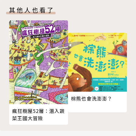
水資源永續發展的知識
你的尿尿還能變成…… 化學回收
繪本）
其他人也看了
原子、元素與化合物
★符合 108 課綱和 STEAM 學習指標
原子派對 原子的結構
文字簡單明瞭、容易理解，適合作為科學素養先備知識
分子 元素與化合物
的引導讀物，知識含量廣並內涵許多有趣的漫畫對白，
元素週期表
為孩子的自然科學打下基礎。
詞彙表
▍各界好評推薦（依姓氏筆畫排序）
10秒鐘教室（Yan） 趣味知識圖文作家
地方爸爸與他的小幫手們 知名親子部落客
何莉芳 福科國中理化教師
怪奇事物所所長 知識網紅暢銷作家
棕熊也會洗澎澎？
瘋狂理查 最FUN自然科老師
盧俊良 岳明國中小自然老師、FB「阿魯米玩科學」版
瘋狂樹屋52層：潛入蔬
菜王國大冒險
主
蘇明進（老ㄙㄨ老師） 《希望教室》作者．國小教師
**************************************