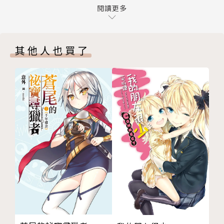
The last chapter 各自的路途
閱讀更多
喜歡喝咖啡，還有吃沒營養的垃圾食物。
Afterword
興趣是不看地圖到處散步。
版權頁
雖然很想養一隻寵物，
其他人也買了
仔細想想還是先想辦法養活自己比較實在。
相關著作：《蔚藍之遮》
繪者簡介
moriki
畫圖滿久了但還是個新米畫師的moriki。
有接過小型企劃的邀稿、可口可樂的品牌宣傳，
也有繪製過非日系風格的插圖委託。
平常較常在畫同人，不過因為畫圖速度很慢所以產量不
多。
期望以後能加入更多精彩的個人經歷。