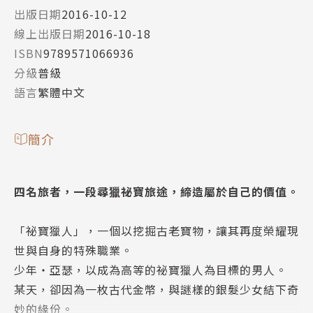
出版日期
2016-10-12
線上出版日期
2016-10-18
ISBN
9789571066936
分級
普級
語言
繁體中文
簡介
四名旅者，一段尋獵祕寶旅途，締造屬於自己的價值。
「祕寶獵人」，一個以挖掘古老寶物，讓其再度榮耀現
世與自身的特殊職業。
少年‧亞瑟，以成為高等的祕寶獵人為目標的男人。
某天，卻因為一枚古代金幣，與謎樣的銀髮少女結下奇
妙的緣份。