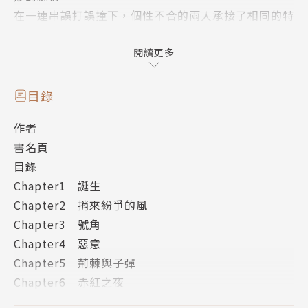
在一連串誤打誤撞下，個性不合的兩人承接了相同的特
別委託，一同踏上旅途。
既是競爭對手也是臨時夥伴的他們，不但在旅途中認識
閱讀更多
其他各有特色的同伴，也意外發現一段深藏許久、不為
人知的過去－－
目錄
作者
「誰能……聽見我的祈願？」
書名頁
目錄
千年的祕寶，終將留下永恆的回憶。
Chapter1 誕生
Chapter2 捎來紛爭的風
作者簡介
Chapter3 號角
Chapter4 惡意
意外
Chapter5 荊棘與子彈
Chapter6 赤紅之夜
尖端第五屆浮文字銀賞得主。
Chapter7 終焉
1991年生於台北，現居日本。