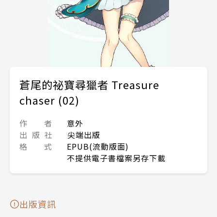
蒼尾的祕寶尋獵者 Treasure
chaser (02)
作 者
意外
出 版 社
尖端出版
格 式
EPUB(流動版面)
不提供電子書檔案另存下載
出版資訊