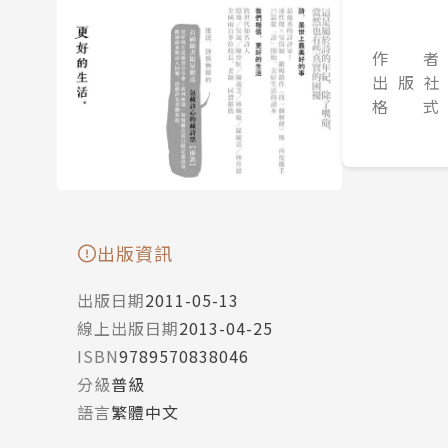
作 者
出 版 社
格 式
出版資訊
出版日期
2011-05-13
線上出版日期
2013-04-25
ISBN
9789570838046
分級
普級
語言
繁體中文