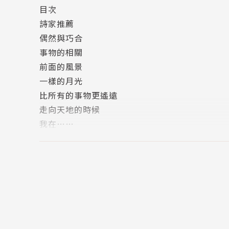
目次
心靈的黑暗跟夢想無邊無際，是詩，讓所謂的現
詩家推薦
務必睜大眼看清楚恐懼跟慾望的規模，無論青春
偶然與巧合
事物的相關
去讀一首詩吧，同時認真地去生活。
前面的風景
當自己的存在被打開的時候，也就是世界開啟它
一樣的月光
比所有的事物更遙遠
★凌性傑與吳岱穎的 詩 與 生活
走向天地的時候
我在……
那些影響生命至深的作品，至今仍然無法忘卻。
夢中潮聲侵岸
哭泣。我更加確定，生活沒有標準答案，詩也沒
默默
抗無聊無意義的憑藉。人生中有詩意的陪伴，是
肉身道場
未完成的情詩
我們總習慣在掐頭去尾之後，給所有的故事最素
現代詩生活
不完整之中，看不見事物真實存在的樣貌。只是
計程車政治學
要，直到對方從那痛苦中生出敵意與漠然，把人
陪我去遠方