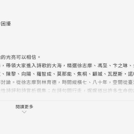
的困擾
。
他的光亮可以相信。
傑，帶領大家進入詩歌的大海，精選徐志摩、馮至、卞之琳、
芝、陳黎、向陽、羅智成、莫那能、焦桐、顧城、瓦歷斯‧諾
作討論。從徐志摩到林育德，時間縱橫七、八十年，空間從臺
樣性詩評和詩賞析選集；在詩句間行走，娓娓道出許多生命的
感聯繫，以讀一首詩起，面對生命這個又苦又甜的命題。
閱讀更多
路跟自我禁錮到不知所以。