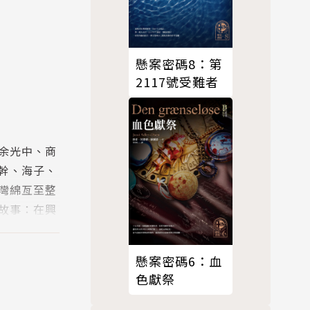
懸案密碼8：第
2117號受難者
余光中、商
幹、海子、
灣綿亙至整
故事：在興
懸案密碼6：血
色獻祭