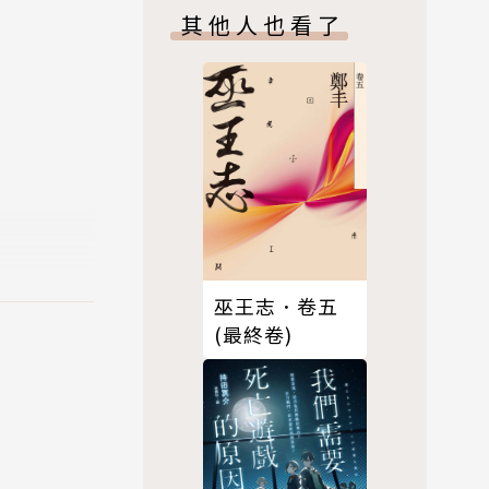
其他人也看了
己的歡笑與
仰，是我抵
巫王志．卷五
(最終卷)
缺之中，在
不斷地──
岱穎－