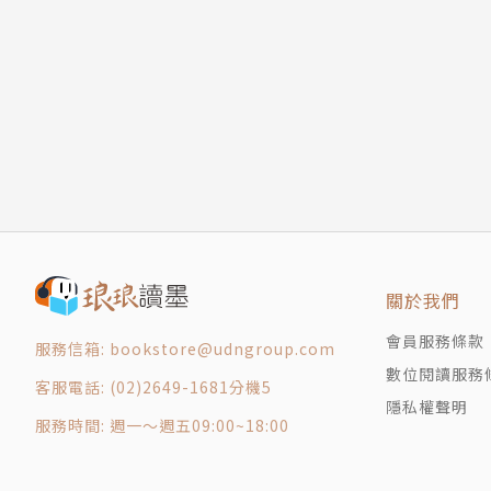
堅強與溫柔
食慾人生
愛與毀滅的簡歷
請問芳名
春暖花開
寂寞的季節
如果遠方有戰爭
啊 ，生活
愛的長泳練習
男孩路五十六號
關於我們
完整的他方
會員服務條款
服務信箱: bookstore@udngroup.com
胡桃裡的宇宙
數位閱讀服務
最幸福的事
客服電話: (02)2649-1681分機5
隱私權聲明
附錄
服務時間: 週一～週五09:00~18:00
作者篇目
引詩出處