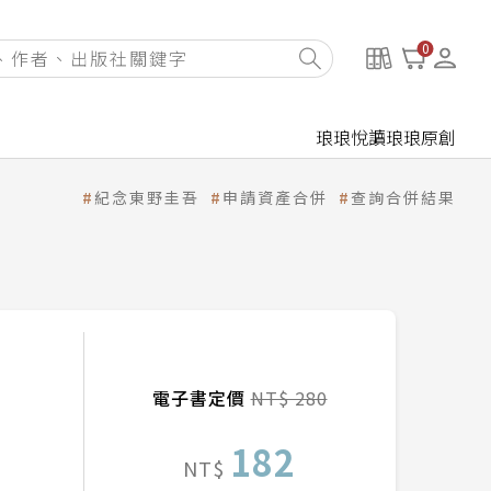
0
琅琅悅讀
琅琅原創
紀念東野圭吾
申請資產合併
查詢合併結果
電子書定價
NT$ 280
182
NT$