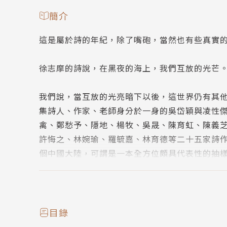
簡介
這是屬於詩的年紀，除了嘴砲，當然也有些真實
徐志摩的詩說，在黑夜的海上，我們互放的光芒
我們說，當互放的光亮暗下以後，這世界仍有其
集詩人、作家、老師身分於一身的吳岱穎與凌性
禽、鄭愁予、隱地、楊牧、吳晟、陳育虹、陳義
許悔之、林婉瑜、羅毓嘉、林育德等二十五家詩
個中國大陸，可謂是一本全方位頗具代表性的抽
趣與責任間抉擇、為師者與學生間難以言喻的情
無立足之地，以性命相搏，用故事來換。
現實生活是張夢之網，太多時候，我們在裡頭迷
目錄
詩人來開藥引，藥單上一首首都是詩的名。