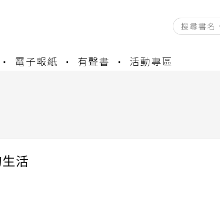
資產合併結果查詢
電子報紙
有聲書
活動專區
書櫃開通申請
與資產合併申請圖文教學
資產合併結果查詢
書櫃開通申請
的生活