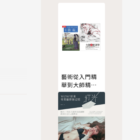
電話，是律
？
藝術從入門精
華到大師精髓
套書（共二
冊）
，象徵著台