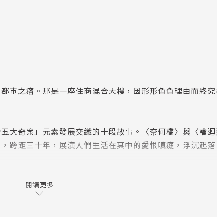
的都市之瘤。那是一座住商混合大樓，因形形色色理由而終究
灣五大奇案」元素發展交織的十段故事。〈奈何橋〉與〈輪迴
來，跨距三十年，展演人們生活在其中的愛恨嗔癡，浮沉起落
墜樓身亡。以工安意外事故結案後，大樓風光開幕，立即成為
種聲色犬馬。而九二一地震讓一切風雲變色，大樓被判定為危
閱讀更多
…