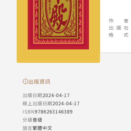
作 者
出 版 社
格 式
出版資訊
出版日期
2024-04-17
線上出版日期
2024-04-17
ISBN
9786263146389
分級
普級
語言
繁體中文