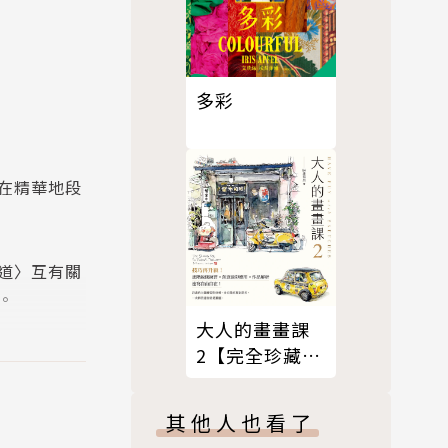
多彩
在精華地段
道〉互有關
。
大人的畫畫課
2【完全珍藏
青年男女歡
版】
樓，商業活
其他人也看了