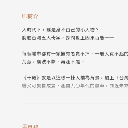
簡介
大時代下，誰是身不由己的小人物？
脫胎台灣五大奇案，探問世上因果百態──
每個城市都有一顆擁有者賣不掉、一般人買不起
荒蕪，風波不斷、再起不能。
《十殿》就是以這樣一棟大樓為背景，加上「台
聯又可獨自成篇，起自九〇年代的風華，到近未
鬧區的新地標「金國際大樓」落成在即，卻有人
灑青春的娛樂所在，樓中套雅房也祕密活躍著各
動終止，但住戶們卻遲遲沒搬出去，自成生態…
目錄