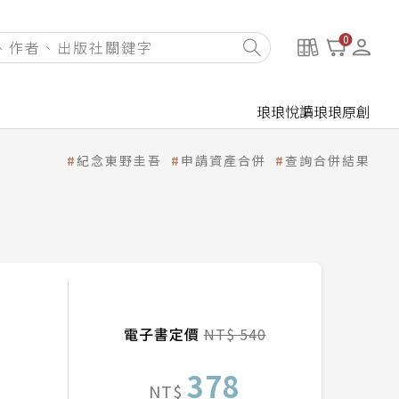
0
琅琅悅讀
琅琅原創
紀念東野圭吾
申請資產合併
查詢合併結果
電子書定價
NT$ 540
378
NT$