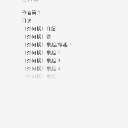
它是鬼影幢幢之地，是外遇的初始與結束，是拖
作者簡介
師的私刑正義，是「你有愛過我嗎？」……一棟
目次
〔奈何橋〕介紹
本書特色│
〔奈何橋〕觀
〔奈何橋〕樓起/樓起-1
‧全書為台、華語全本對照，並適時隨文附上
〔奈何橋〕樓起-2
‧透過自然生動的人物對話，培養日常語感，
〔奈何橋〕樓起-3
‧台詞中亦有精采巧妙的四句聯等韻文設計，
〔奈何橋〕樓起-4
〔奈何橋〕樓起-5
作者簡介│
〔奈何橋〕孽鏡/孽鏡-1
〔奈何橋〕孽鏡-2
阮劇團 Our Theatre
〔奈何橋〕孽鏡-3
〔奈何橋〕火床/火床-1
阮劇團是一個致力於為喜愛台灣文化的人們打造
〔奈何橋〕火床-2
〔奈何橋〕火床-3
2003年，一群不到二十歲的年輕人回到故鄉嘉