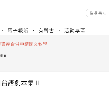
資產合併結果查詢
電子報紙
有聲書
活動專區
書櫃開通申請
與資產合併申請圖文教學
資產合併結果查詢
書櫃開通申請
集Ⅱ
團台語劇本集Ⅱ