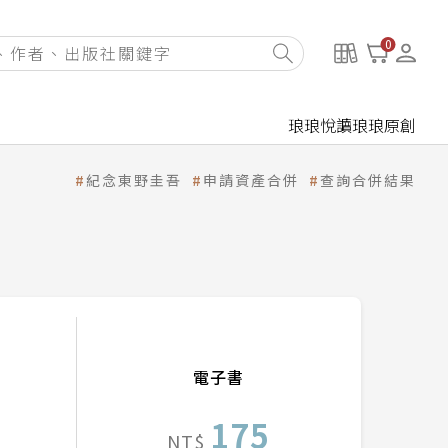
0
琅琅悅讀
琅琅原創
紀念東野圭吾
申請資產合併
查詢合併結果
電子書
175
NT$