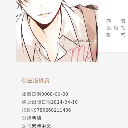
作 者
出 版 社
格 式
出版資訊
出版日期
0000-00-00
線上出版日期
2024-04-18
ISBN
9786260211486
分級
普級
語言
繁體中文