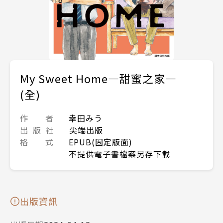
My Sweet Home—甜蜜之家—
(全)
作 者
幸田みう
出 版 社
尖端出版
格 式
EPUB(固定版面)
不提供電子書檔案另存下載
出版資訊