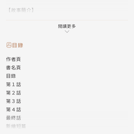
【故事簡介】
在秋田自由自在長大的悠，最喜歡堂哥旗彥了。
悠為了上大學而前往東京，偶然與旗彥有了命運（？）
閱讀更多
般的再會，
甚至還因為意外而展開「夢想般的同居生活」。
目錄
可是，旗彥卻笑著對與初戀對象同居而雀躍的悠宣言
作者頁
「我對小孩子沒興趣」!?
書名頁
目錄
第１話
第２話
第３話
第４話
最終話
新繪短篇