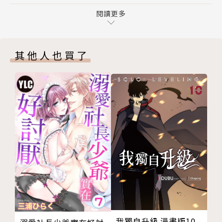
內封
版權頁
閱讀更多
封底
其他人也買了
我獨自升級 漫畫版10