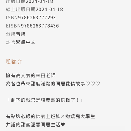
出版日期
2024-04-18
線上出版日期
2024-04-18
ISBN
9786263777293
EISBN
9786263778436
分級
普級
語言
繁體中文
簡介
擁有高人氣的幸田老師
為各位帶來甜度滿點的同居愛情故事♡♡♡
「剩下的就只是旗彥哥的選擇了！」
有點壞心眼的帥氣上班族×撒嬌鬼大學生
共譜的甜蜜溫馨同居生活♥