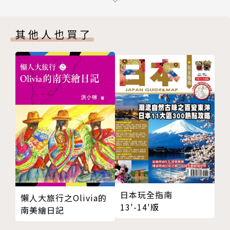
#身在此山中
見證土地上的動盪與故事
其他人也買了
用磚瓦回放土地的歷史與記憶
#心靈的靠山
龍元宮廟兩百年，創意蔓生百餘年
敬天地重情意
講客 三坑仔&陂塘
此時此客 伯公庇佑的有福山岡
來作客 我懷疑客家人的起源是臺南？！
遊客來尞
日本玩全指南
懶人大旅行之Olivia的
13'-14'版
南美繪日記