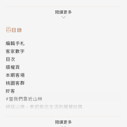
家的特色。本期聚焦在桃園近山客家聚落的生活場域和
文化。透過文化流轉、古今文化記憶的對比，以傳統的
閱讀更多
「山林經濟」來表現當代的「客家生活指南」，於是我
們可以看到香草莢種植，或是以艾草、柿子等香草入酒
目錄
的產業與創意，而如今正適逢龍元宮建廟 200 年，我
編輯手札
們如何重新理解那些印刻在日常生活中，山林客家文化
客家數字
的獨特精神與內涵。
目次
版權頁
本期客場
桃園客群
好客
#當我們靠近山林
綿延山嶺，牽起客庄生活的層層紋路
做出差異性，走得比別人前面沒有什麼不好
文化傳承與產業延續的新藥籤
閱讀更多