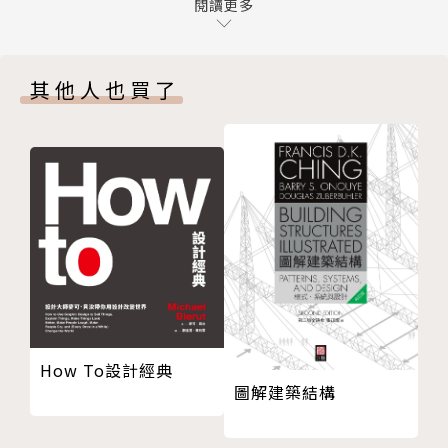
Part2.色彩運用
閱讀更多
1. 搭建跨領域專業整合設計的平台。
Part3.家具軟裝
2. 以系統化方式論述空間設計知識。
CHAPTER 5 復古風
3. 以包容作為在地與國際連結橋梁。
其他人也買了
Part1.設計細節
4. 以前瞻、宏觀態度打開設計視野。
Part2.色彩運用
5. 齊心前行，找出產業未來的方向。
Part3.家具軟裝
i室設圈 | 漂亮家居網站https://iecosyst.com/
CHAPTER 6 現代風
i室設圈 | 漂亮家居臉書https://www.facebook.co
Part1.設計細節
m/iecosyst/
Part2.色彩運用
Part3.家具軟裝
CHAPTER 7 美式風
Part1.設計細節
Part2.色彩運用
How To設計經典
Part3.家具軟裝
圖解建築結構
CHAPTER 8 日式無印風
Part1.設計細節