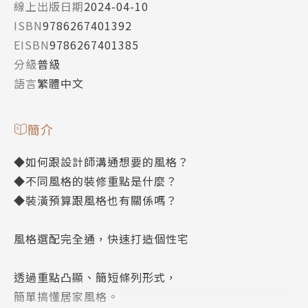
線上出版日期
2024-04-10
ISBN
9786267401392
EISBN
9786267401385
分級
普級
語言
繁體中文
簡介
◆如何跟設計師溝通想要的風格？
◆不同風格的裝修重點是什麼？
◆裝潢預算跟風格也有關係嗎？
風格選配完全通，快速打造個性宅
透過重點凸顯、簡短條列形式，
簡單搞懂居家風格。