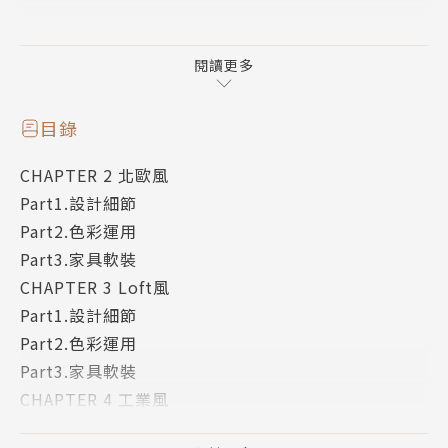
室內風格往往反映了空間使用者的獨特個性和品味。如
何選擇一種既迎合個人喜好，又符合生活習慣實用性的
閱讀更多
室內風格，是一門重要且常見的議題。不過其實大部分
的人對於居家風格只有簡單的概念，無法具體而明確地
目錄
表達自己想要的到底是什麼，最後呈現的結果只是流於
CHAPTER 2 北歐風
形式的空間樣式，完全不是夢想中的居家。
Part1.設計細節
Part2.色彩運用
i室設圈 | 漂亮家居編輯部針對裝修新手，推出一系列
Part3.家具軟裝
「第一次裝潢就上手」，首本居家風格懶人包指南，透
CHAPTER 3 Loft風
過簡單的條例重點說明，介紹不同空間風格的特色與裝
Part1.設計細節
修要點、配色運用、家具軟裝搭配關鍵。
Part2.色彩運用
Part3.家具軟裝
作者簡介
CHAPTER 4 工業風
Part1.設計細節
i室設圈｜漂亮家居編輯部