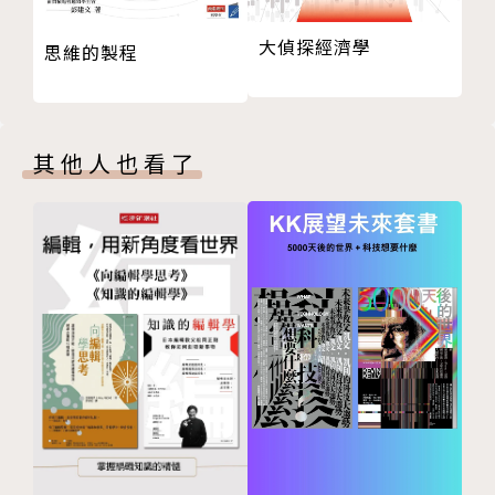
良好規劃、有效執行，縮短可能發生風險的時間段，盡
大偵探經濟學
思維的製程
速搞定一切。
• 採取外部觀點
你的專案絕非獨一無二，記得多參考他人的經驗。
其他人也看了
• 知道最大的風險是你自己
留意認知與行為的偏誤，別把注意力全放在眼前的事。
專業推薦（依姓氏筆畫排列）
Ada｜筆記女王
丁菱娟｜影響力品牌學院創辦人
瓦基｜「閱讀前哨站」站長
李君婷｜資深企業顧問、講師
洪震宇｜《精準提問》作者
洪瀞｜暢銷書《自己的力學》作者、成大教授、雙寶爸