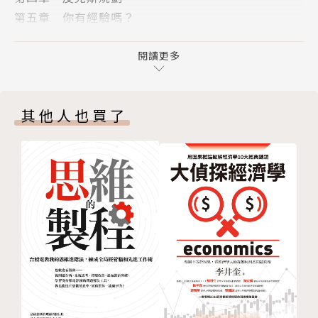
第五章 你有經驗嗎？
生，不只國家級的大型工程計畫，我們的日常生活與工
第六章 所以你認為你的專案很特殊？
作也是如此。看似簡單的小事，似乎遠比我們想像的困
第七章 無知其實是福？
閱讀更多
難。
第八章 齊心協力的有機體
第九章 你的樂高是什麼？
全球頂尖專案管理專家傅以斌，曾為超過百件耗資十億
其他人也買了
結語 改善專案領導的十一種捷思法
元以上的專案擔任顧問，並於牛津大學領導專業團隊，
附錄一 成本風險的基本比率
花費數十年，蒐集世界各地上萬件專案數據，彙聚成龐
附錄二 [延伸閱讀] 本書作者傅以斌的研究結果
大資料庫。在《超級專案管理》中，他分析各種失敗案
謝辭
例的共同問題，以科學方法，揭示那些極少數專案得以
注釋
順利完成的關鍵，並提煉出人人能夠應用的勝利心法，
版權頁
教你把願景變成可行的計畫，將專案推向成功！
封底
• 開始問「為什麼？」
協助你專注於重要的事，以及最終的目的與結果。
• 慢思快行