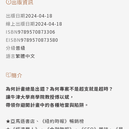
出版資訊
出版日期
2024-04-18
線上出版日期
2024-04-18
ISBN
9789570873306
EISBN
9789570873580
分級
普級
語言
繁體中文
簡介
為何計畫總是出錯？為何專案不是超支就是超時？
讓牛津大學商學院教授傅以斌，
帶領你避開計畫中的各種地雷與陷阱。
★亞馬遜書店、《紐約時報》暢銷榜
★《經濟學人》、《金融時報》、《CEO》雜誌、《晨