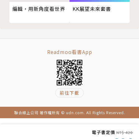
編輯，用新角度看世界
郝旭烈｜企業知名策略顧問
KK展望未來套書
曾荃鈺｜作家、運動員生涯規劃發展協會理事長
愛瑞克｜《內在原力》系列作者、TMBA共同創辦人
劉奕酉｜鉑澈行銷顧問策略長
蘇書平｜先行智庫執行長
Readmoo看書App
國內外齊聲推薦
例子淺顯易懂，讓我知道怎麼改進我的專案了！
── Ada（筆記女王）
前往下載
專案管理幾乎是每個職場工作者都必須要學的一項硬實
力。
──丁菱娟（影響力品牌學院創辦人）
聯合線上公司 著作權所有 © udn.com. All Rights Reserved.
對於所有負責專案的職場人而言，這本書將帶給你遠超
電子書定價
NT$ 420
出想像的收穫。