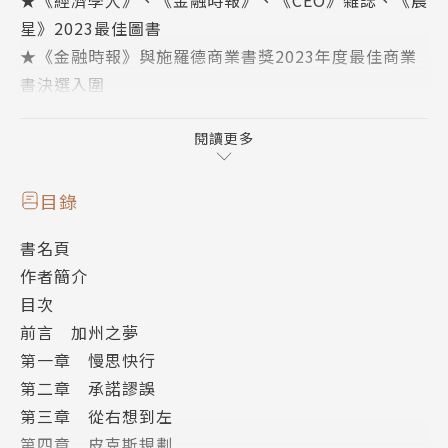
星》2023最佳圖書
★《金融時報》與施羅德商業書獎2023年度最佳商業
書決選入圍
★2023年廊燈商業書獎（Porchlight Business Book
Award）決選入圍
閱讀更多
★洞見趨勢圖書獎（Non-Obvious Book Awards）
年度非虛構類作品決選入圍
目錄
書名頁
想想執行專案時那些讓你灰心的經驗，有時賠上的代價
作者簡介
遠遠超過想像。然而，就算一再反省檢討，挫敗經歷仍
目次
舊會接踵而來，到底為什麼？
前言 加州之夢
第一章 慢思快行
根據研究，超過99.5%的大型專案，不是預算超支，就
第二章 承諾謬誤
是進度延遲，或者兼而有之。雪梨歌劇院的興建成本，
第三章 從右想到左
比預估高了14倍；美國加州高鐵的預算，從330億美元
第四章 皮克斯規劃
飆升到1000億美元，仍然無法完成。類似問題一再發